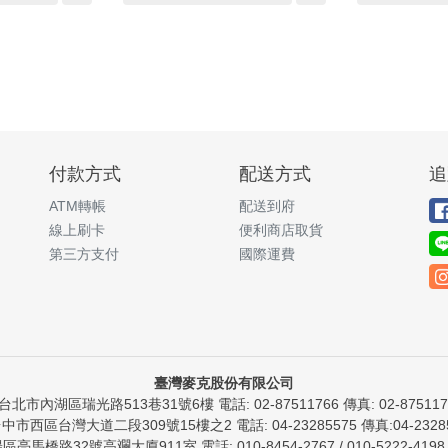
付款方式
配送方式
追
ATM轉帳
配送到府
線上刷卡
便利商店取貨
第三方支付
國際運費
臺灣麥克股份有限公司
)台北市內湖區瑞光路513巷31號6樓 電話: 02-87511766 傳真: 02-8751176
台中市西區台灣大道二段309號15樓之2 電話: 04-23285575 傳真:04-23285
橋路32號高斕大廈911室 電話: 010-8454-2767 / 010-5222-4198 傳