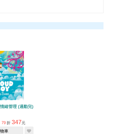
 /情緒管理 (過動兒)
347
79
折
元
物車