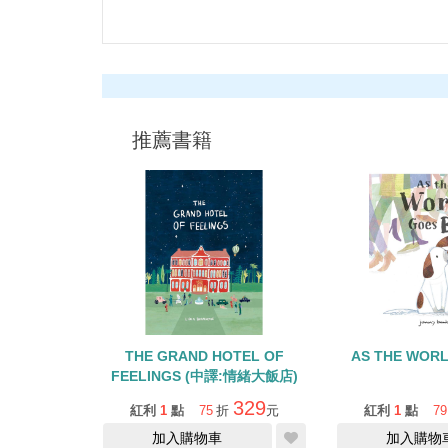
推薦書籍
THE GRAND HOTEL OF
AS THE WORL
FEELINGS (中譯:情緒大飯店)
329
紅利
1
點
75
折
元
紅利
1
點
79
加入購物車
加入購物