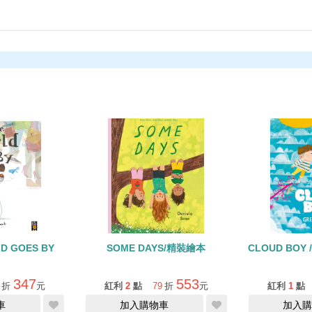
D GOES BY
SOME DAYS/精裝繪本
CLOUD BOY
347
553
折
元
紅利
2
點
79
折
元
紅利
1
點
車
加入購物車
加入購