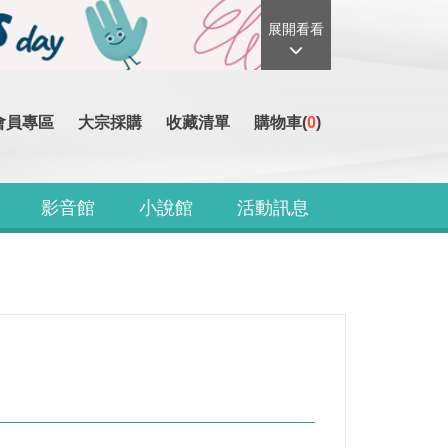
展開看看
會員專區
大宗採購
收藏清單
購物車(
0
)
影音館
小說館
活動訊息