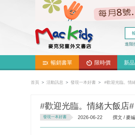
進階
暢銷書單
限時價
新品
首頁
活動訊息
發現一本好書
#歡迎光臨。情緒大飯
#歡迎光臨。情緒大飯店# GR
發現一本好書
2026-06-22
撰文 / 麥