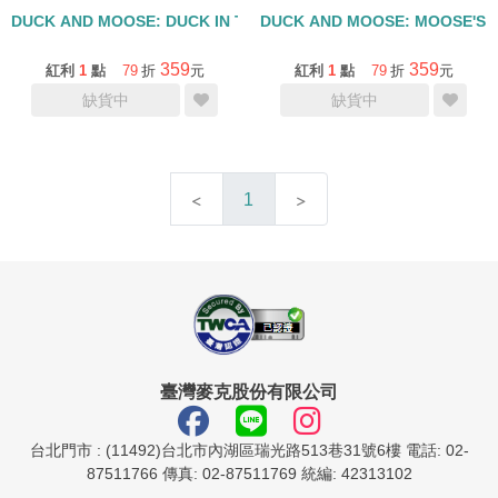
DUCK AND MOOSE: DUCK IN THE DARK/精裝
DUCK AND MOOSE: MOOSE'S 
359
359
紅利
1
點
79
折
元
紅利
1
點
79
折
元
缺貨中
缺貨中
1
臺灣麥克股份有限公司
台北門市 : (11492)台北市內湖區瑞光路513巷31號6樓 電話: 02-
87511766 傳真: 02-87511769 統編: 42313102