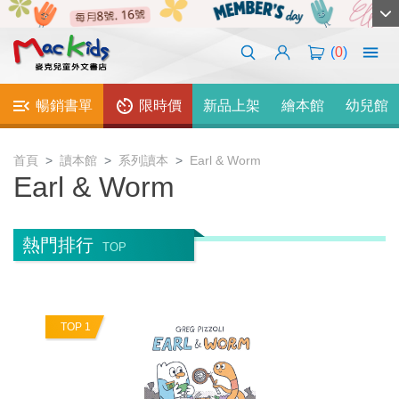
(
0
)
暢銷書單
限時價
新品上架
繪本館
幼兒館
首頁
讀本館
系列讀本
Earl & Worm
Earl & Worm
熱門排行
TOP
TOP 1
T