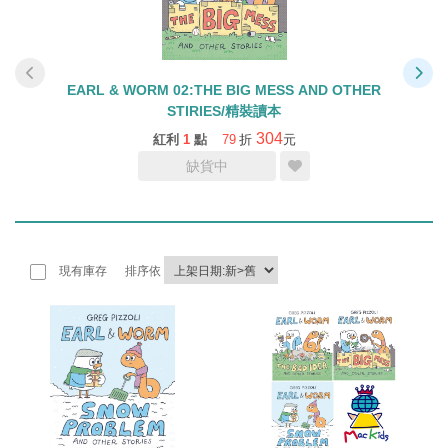
EARL & WORM 02:THE BIG MESS AND OTHER
STIRIES/精裝讀本
304
紅利
1
點
79
折
元
缺貨中
現有庫存
排序依