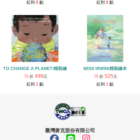
紅利
0
點
紅利
0
點
TO CHANGE A PLANET/精裝繪本
MISS IRWIN/精裝繪本
499
525
75
折
元
75
折
元
紅利
1
點
紅利
1
點
臺灣麥克股份有限公司