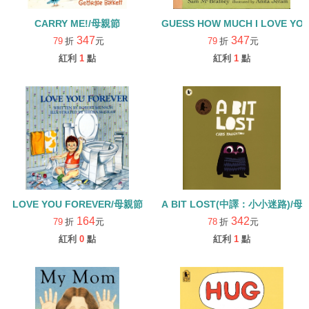
CARRY ME!/母親節
GUESS HOW MUCH I LO
347
347
79
折
元
79
折
元
紅利
1
點
紅利
1
點
LOVE YOU FOREVER/母親節
A BIT LOST(中譯：小小迷路)/母
164
342
79
折
元
78
折
元
紅利
0
點
紅利
1
點