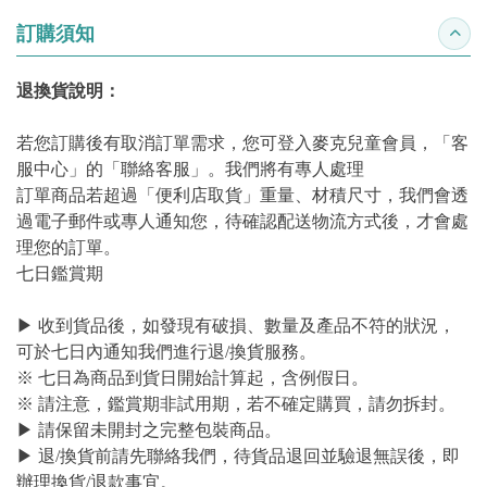
訂購須知
收合
退換貨說明：
若您訂購後有取消訂單需求，您可登入麥克兒童會員，「客
服中心」的「聯絡客服」。我們將有專人處理
訂單商品若超過「便利店取貨」重量、材積尺寸，我們會透
過電子郵件或專人通知您，待確認配送物流方式後，才會處
理您的訂單。
七日鑑賞期
▶ 收到貨品後，如發現有破損、數量及產品不符的狀況，
可於七日內通知我們進行退/換貨服務。
※ 七日為商品到貨日開始計算起，含例假日。
※ 請注意，鑑賞期非試用期，若不確定購買，請勿拆封。
▶ 請保留未開封之完整包裝商品。
▶ 退/換貨前請先聯絡我們，待貨品退回並驗退無誤後，即
辦理換貨/退款事宜。