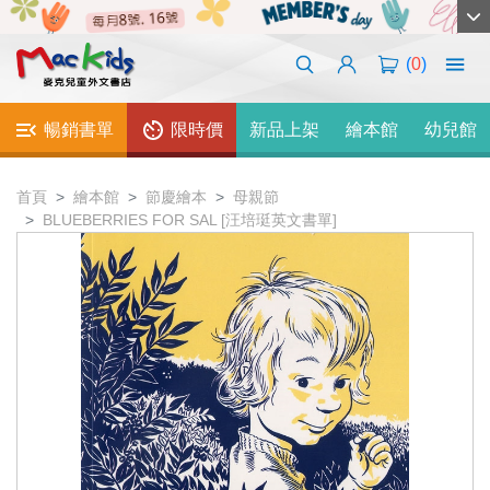
(
0
)
暢銷書單
限時價
新品上架
繪本館
幼兒館
首頁
繪本館
節慶繪本
母親節
BLUEBERRIES FOR SAL [汪培珽英文書單]