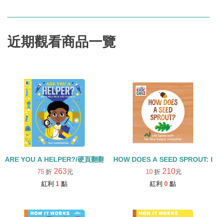
近期觀看商品一覽
ARE YOU A HELPER?/硬頁翻翻書
HOW DOES A SEED SPROUT: L
263
210
75
折
元
10
折
元
紅利
1
點
紅利
0
點