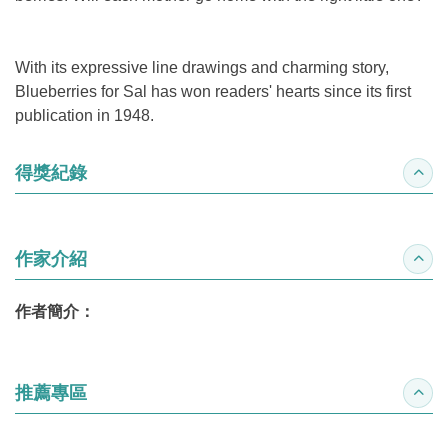
With its expressive line drawings and charming story,
Blueberries for Sal has won readers' hearts since its first
publication in 1948.
得獎紀錄
收合
作家介紹
收合
作者簡介：
推薦專區
收合