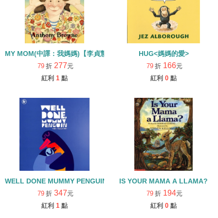
MY MOM(中譯：我媽媽)【李貞慧文法力】
HUG<媽媽的愛>
277
166
79
折
元
79
折
元
紅利
1
點
紅利
0
點
WELL DONE MUMMY PENGUIN/家庭/溫馨/母親節
IS YOUR MAMA A LLAMA?
347
194
79
折
元
79
折
元
紅利
1
點
紅利
0
點