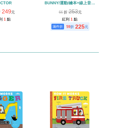
CTOR
BUNNY/運動/繪本+線上音檔
(115年度深耕閱讀入選書單)
249
253
折
元
66
折
元
利
1
點
紅利
1
點
225
59
折
元