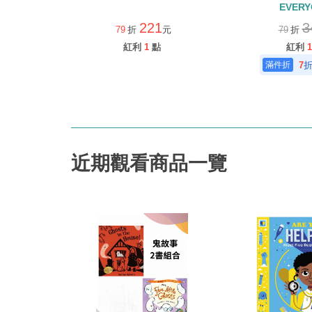
EVERY
221
3
79
折
元
79
折
紅利
1
點
紅利
1
7
近期觀看商品一覽