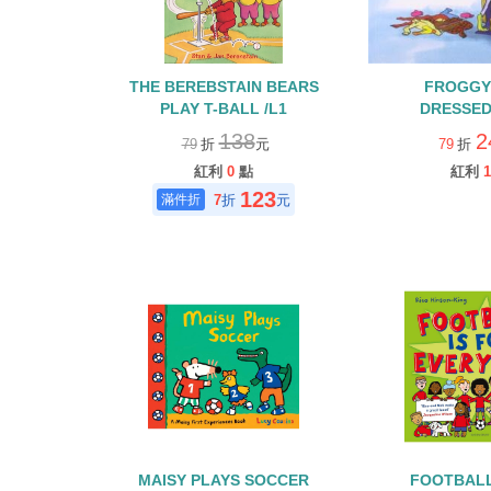
THE BEREBSTAIN BEARS
FROGGY
PLAY T-BALL /L1
DRESSE
138
2
79
折
元
79
折
紅利
0
點
紅利
1
123
7
折
元
MAISY PLAYS SOCCER
FOOTBALL