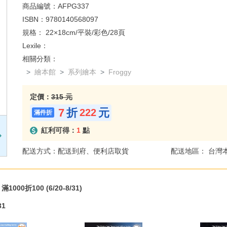
商品編號：
AFPG337
ISBN：
9780140568097
規格：
22×18cm/平裝/彩色/28頁
Lexile：
相關分類：
繪本館
系列繪本
Froggy
定價：
315 元
7
折
元
222
紅利可得：
1
點
配送方式：配送到府、便利店取貨
配送地區： 台灣
000折100 (6/20-8/31)
31