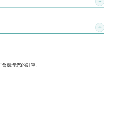
收合推薦專區
收合訂購須知
才會處理您的訂單。