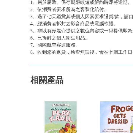
1、易於腐敗、保存期限較短或解約時即將逾期。
2、依消費者要求所為之客製化給付。
3、過了七天鑑賞其或個人因素要求退貨/款，請
4、經消費者拆封之影音商品或電腦軟體。
5、非以有形媒介提供之數位內容或一經提供即
6、已拆封之個人衛生用品。
7、國際航空客運服務。
8、收到您的退貨，檢查無誤後，會在七個工作日
相關產品