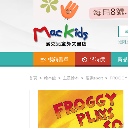
進階
暢銷書單
限時價
新品
首頁
繪本館
主題繪本
運動sport
FROGGY 