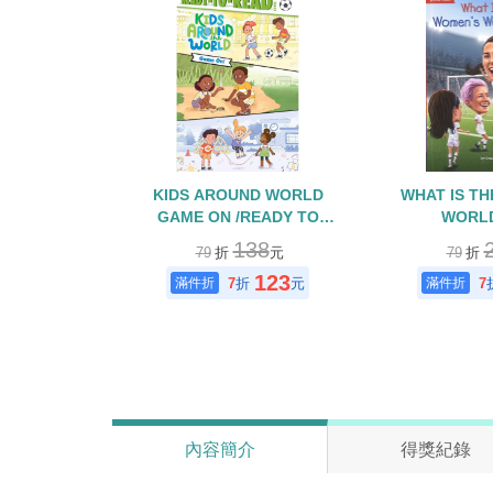
KIDS AROUND WORLD
WHAT IS T
GAME ON /READY TO
WORL
READ/L2
138
79
折
元
79
折
123
7
折
元
7
內容簡介
得獎紀錄