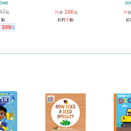
ONE
DO
47
166
元
79
折
元
79
點
紅利
0
點
紅
309
折
元