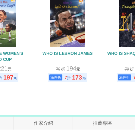
HE WOMEN'S
WHO IS LEBRON JAMES
WHO IS SHAQ
D CUP
221
194
元
79
折
元
79
折
197
173
折
元
7
折
元
作家介紹
推薦專區