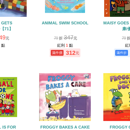
 GETS
ANIMAL SWIM SCHOOL
MAISY GOE
D【71】
康/
49
347
元
79
折
元
79
點
紅利
1
點
紅
312
元
 IS FOR
FROGGY BAKES A CAKE
FROGGY 