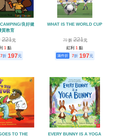
S CAMPING/良好健
WHAT IS THE WORLD CUP
優質教育
221
221
折
元
79
折
元
利
1
點
紅利
1
點
197
197
7
折
元
7
折
元
GOES TO THE
EVERY BUNNY IS A YOGA