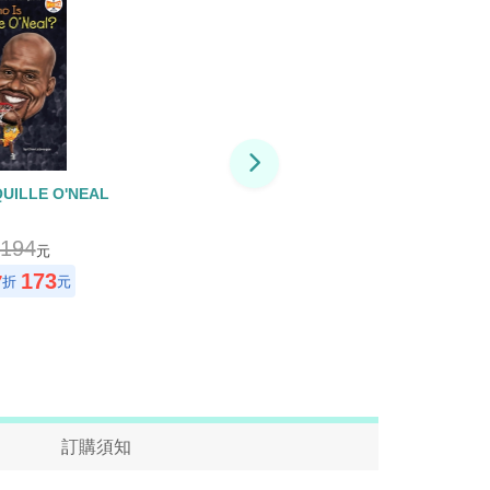
UILLE O'NEAL
194
元
173
7
折
元
訂購須知