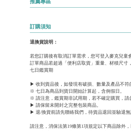
推薦專區
訂購須知
退換貨說明：
若您訂購後有取消訂單需求，您可登入麥克兒童
訂單商品若超過「便利店取貨」重量、材積尺寸
七日鑑賞期
▶ 收到貨品後，如發現有破損、數量及產品不符
※ 七日為商品到貨日開始計算起，含例假日。
※ 請注意，鑑賞期非試用期，若不確定購買，請
▶ 請保留未開封之完整包裝商品。
▶ 退/換貨前請先聯絡我們，待貨品退回並驗退無
請注意，消保法第19條第1項規定以下商品除外