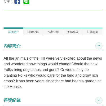
分享：
內容簡介
得獎紀錄
作家介紹
推薦專區
訂購須知
內容簡介
收合
All the animals of the Hill were very excited about the news
and wondered how things would change.Would the new
Folks bring dogs,traps,and guns? Or would they be
planting Folks who would care for the land and grow rich
crops? It has been years since there had been a garden at
the House.
得獎紀錄
收合