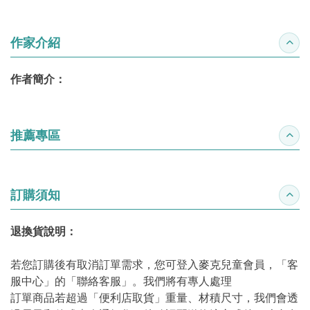
作家介紹
收合
作者簡介：
推薦專區
收合
訂購須知
收合
退換貨說明：
若您訂購後有取消訂單需求，您可登入麥克兒童會員，「客
服中心」的「聯絡客服」。我們將有專人處理
訂單商品若超過「便利店取貨」重量、材積尺寸，我們會透