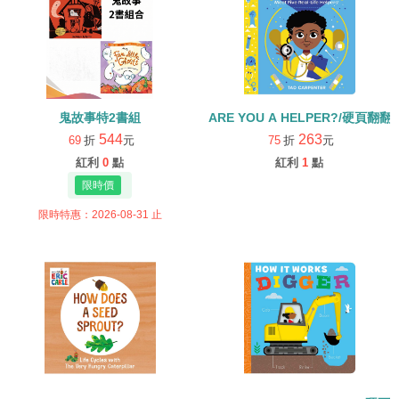
鬼故事特2書組
ARE YOU A HELPER?/硬頁翻翻
544
263
69
折
元
75
折
元
紅利
0
點
紅利
1
點
限時特惠：2026-08-31 止