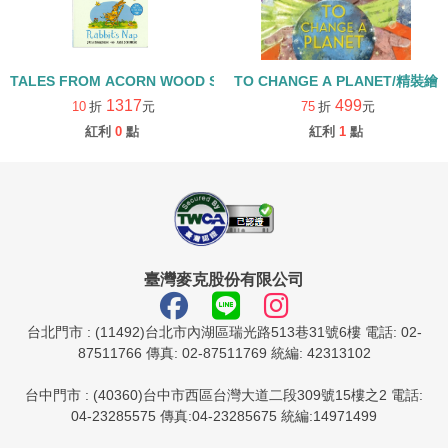
TALES FROM ACORN WOOD STORY COLLECTION 生活日常組/
TO CHANGE A PLANET/精裝繪
1317
499
10
折
元
75
折
元
紅利
0
點
紅利
1
點
臺灣麥克股份有限公司
台北門市 : (11492)台北市內湖區瑞光路513巷31號6樓 電話: 02-
87511766 傳真: 02-87511769 統編: 42313102
台中門市 : (40360)台中市西區台灣大道二段309號15樓之2 電話:
04-23285575 傳真:04-23285675 統編:14971499