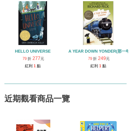
HELLO UNIVERSE
A YEAR DOWN YONDER(那一
277
249
79
折
元
79
折
元
紅利
1
點
紅利
1
點
近期觀看商品一覽