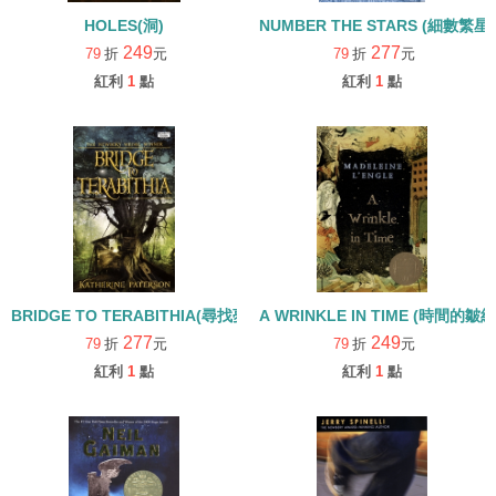
HOLES(洞)
NUMBER THE STARS (細數繁星)
249
277
79
折
元
79
折
元
紅利
1
點
紅利
1
點
BRIDGE TO TERABITHIA(尋找夢奇地)
A WRINKLE IN TIME (時間的皺紋
277
249
79
折
元
79
折
元
紅利
1
點
紅利
1
點