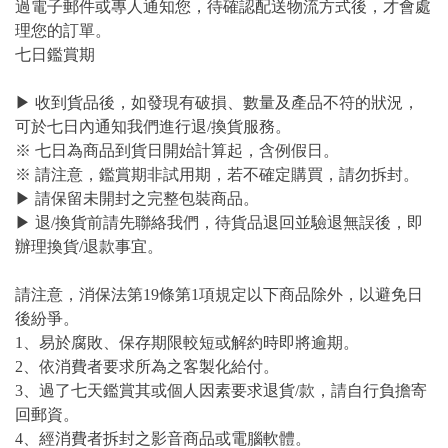
過電子郵件或專人通知您，待確認配送物流方式後，才會處
理您的訂單。
七日鑑賞期
▶ 收到貨品後，如發現有破損、數量及產品不符的狀況，
可於七日內通知我們進行退/換貨服務。
※ 七日為商品到貨日開始計算起，含例假日。
※ 請注意，鑑賞期非試用期，若不確定購買，請勿拆封。
▶ 請保留未開封之完整包裝商品。
▶ 退/換貨前請先聯絡我們，待貨品退回並驗退無誤後，即
辦理換貨/退款事宜。
請注意，消保法第19條第1項規定以下商品除外，以避免日
後紛爭。
1、易於腐敗、保存期限較短或解約時即將逾期。
2、依消費者要求所為之客製化給付。
3、過了七天鑑賞其或個人因素要求退貨/款，請自行負擔寄
回郵資。
4、經消費者拆封之影音商品或電腦軟體。