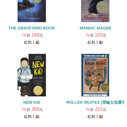
THE GRAVEYARD BOOK
MANIAC MAGEE
249
270
79
折
元
79
折
元
紅利
1
點
紅利
1
點
NEW KID
ROLLER SKATES (滑輪女孩露辛
359
221
79
折
元
79
折
元
紅利
1
點
紅利
1
點