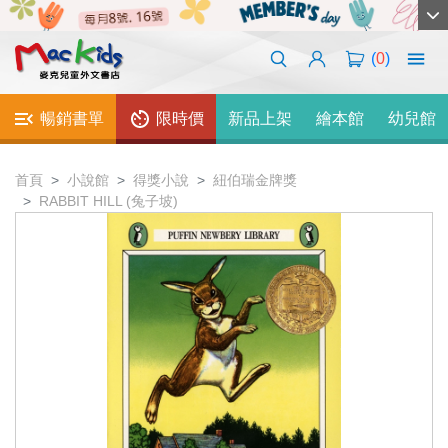
(
0
)
暢銷書單
限時價
新品上架
繪本館
幼兒館
首頁
小說館
得獎小說
紐伯瑞金牌獎
RABBIT HILL (兔子坡)