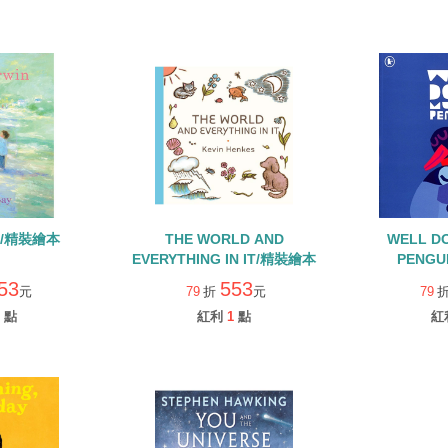
IN/精裝繪本
THE WORLD AND
WELL D
EVERYTHING IN IT/精裝繪本
PENGU
53
553
元
79
折
元
79
點
紅利
1
點
紅