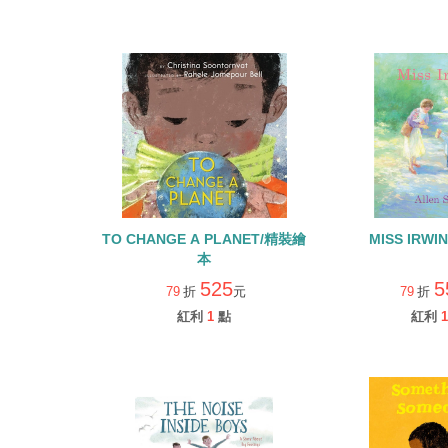
TO CHANGE A PLANET/精裝繪
MISS IRW
本
525
5
79
折
元
79
折
紅利
1
點
紅利
1