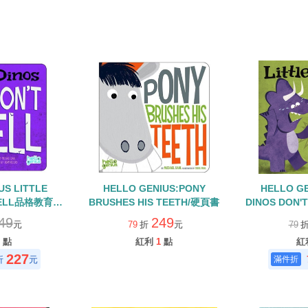
US LITTLE
HELLO GENIUS:PONY
HELLO GE
 YELL品格教育英
BRUSHES HIS TEETH/硬頁書
DINOS DON
童書
硬
49
249
元
79
折
元
79
點
紅利
1
點
紅
227
折
元