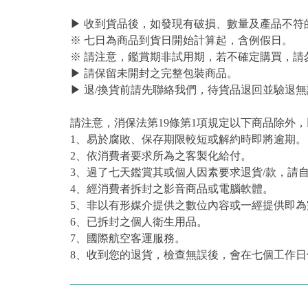
▶ 收到貨品後，如發現有破損、數量及產品不符
※ 七日為商品到貨日開始計算起，含例假日。
※ 請注意，鑑賞期非試用期，若不確定購買，請
▶ 請保留未開封之完整包裝商品。
▶ 退/換貨前請先聯絡我們，待貨品退回並驗退無
請注意，消保法第19條第1項規定以下商品除外
1、易於腐敗、保存期限較短或解約時即將逾期。
2、依消費者要求所為之客製化給付。
3、過了七天鑑賞其或個人因素要求退貨/款，請
4、經消費者拆封之影音商品或電腦軟體。
5、非以有形媒介提供之數位內容或一經提供即
6、已拆封之個人衛生用品。
7、國際航空客運服務。
8、收到您的退貨，檢查無誤後，會在七個工作日