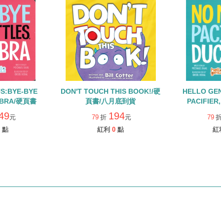
S:BYE-BYE
DON'T TOUCH THIS BOOK!/硬
HELLO GE
EBRA/硬頁書
頁書/八月底到貨
PACIFIE
49
194
元
79
折
元
79
點
紅利
0
點
紅