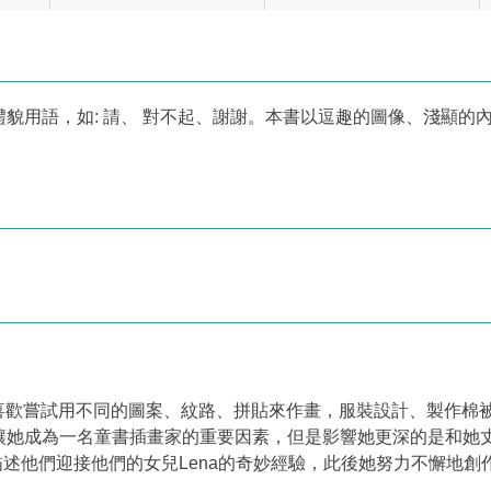
貌用語，如: 請、 對不起、謝謝。本書以逗趣的圖像、淺顯的
】
趣，也喜歡嘗試用不同的圖案、紋路、拼貼來作畫，服裝設計、製作
讓她成為一名童書插畫家的重要因素，但是影響她更深的是和她
on’就是描述他們迎接他們的女兒Lena的奇妙經驗，此後她努力不