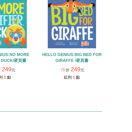
NIUS:NO MORE
HELLO GENIUS:BIG BED FOR
R, DUCK/硬頁書
GIRAFFE /硬頁書
249
249
折
元
79
折
元
利
1
點
紅利
1
點