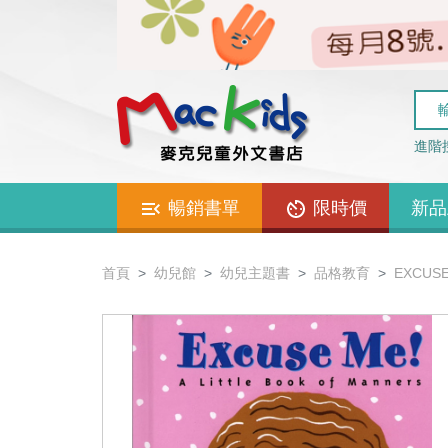
進階
暢銷書單
限時價
新品
首頁
幼兒館
幼兒主題書
品格教育
EXCU