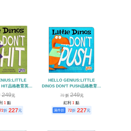
NIUS:LITTLE
HELLO GENIUS:LITTLE
'T HIT品格教育英文
DINOS DON'T PUSH品格教育英
頁童書
文硬頁童書
249
249
折
元
79
折
元
利
1
點
紅利
1
點
227
227
72
折
元
72
折
元