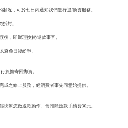
的狀況，可於七日內通知我們進行退/換貨服務。
勿拆封。
誤後，即辦理換貨/退款事宜。
，以避免日後紛爭。
自行負擔寄回郵資。
為完成之線上服務，經消費者事先同意始提供。
儘快幫您做退款動作。會扣除匯款手續費30元。