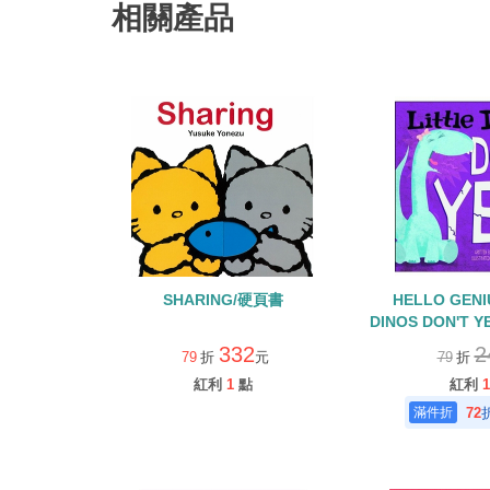
相關產品
SHARING/硬頁書
HELLO GENI
DINOS DON'T
文硬頁
332
2
79
折
元
79
折
紅利
1
點
紅利
1
72