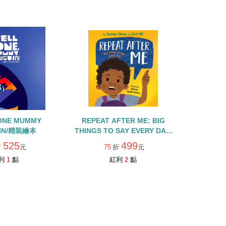
ONE MUMMY
REPEAT AFTER ME: BIG
IN/精裝繪本
THINGS TO SAY EVERY DAY/
精裝繪本
525
499
折
元
75
折
元
利
1
點
紅利
2
點