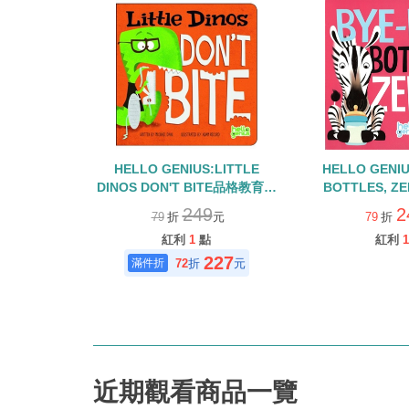
HELLO GENIUS:LITTLE
HELLO GENIU
DINOS DON'T BITE品格教育英
BOTTLES, Z
文硬頁童書
249
2
79
折
元
79
折
紅利
1
點
紅利
1
227
72
折
元
近期觀看商品一覽