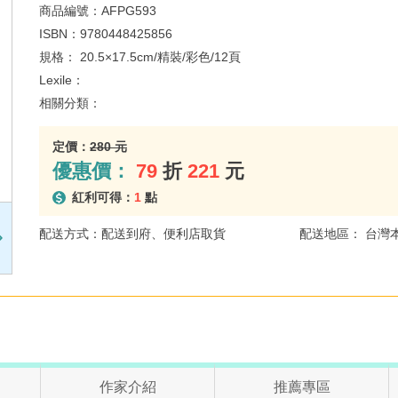
商品編號：
AFPG593
ISBN：
9780448425856
規格：
20.5×17.5cm/精裝/彩色/12頁
Lexile：
相關分類：
定價：
280 元
優惠價：
79
折
221
元
紅利可得：
1
點
配送方式：配送到府、便利店取貨
配送地區： 台灣
作家介紹
推薦專區