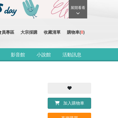
展開看看
會員專區
大宗採購
收藏清單
購物車(
0
)
影音館
小說館
活動訊息
加入購物車