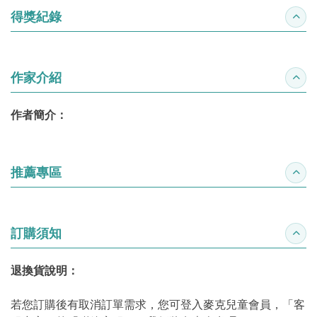
得獎紀錄
收合
作家介紹
收合
作者簡介：
推薦專區
收合
訂購須知
收合
退換貨說明：
若您訂購後有取消訂單需求，您可登入麥克兒童會員，「客