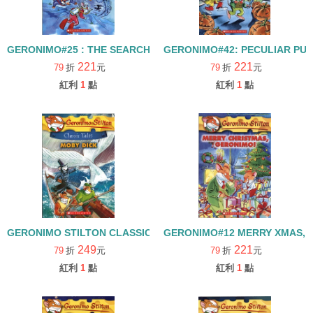
GERONIMO#25 : THE SEARCH FOR SUNKEN TREASURE
GERONIMO#42: PECULIAR PUM
221
221
79
折
元
79
折
元
紅利
1
點
紅利
1
點
GERONIMO STILTON CLASSIC TALES #06 MOBY DICK
GERONIMO#12 MERRY XMAS, 
249
221
79
折
元
79
折
元
紅利
1
點
紅利
1
點