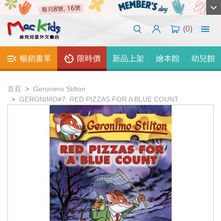
(
0
)
暢銷書單
限時價
新品上架
繪本館
幼兒館
首頁
Geronimo Stilton
GERONIMO#7: RED PIZZAS FOR A BLUE COUNT