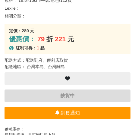
規格：
19.5×13cm/平裝/彩色/112頁
Lexile：
相關分類：
定價：
280 元
優惠價：
79
折
221
元
紅利可得：
1
點
配送方式：配送到府、便利店取貨
配送地區： 台灣本島、台灣離島
缺貨中
到貨通知
參考庫存：
貨品到貨後，盡可能快速上架