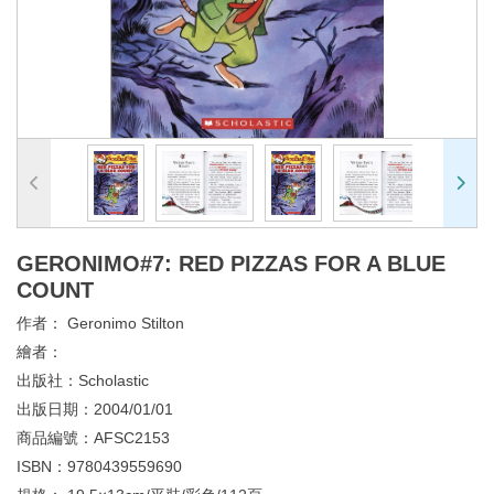
GERONIMO#7: RED PIZZAS FOR A BLUE
COUNT
作者：
Geronimo Stilton
繪者：
出版社：
Scholastic
出版日期：
2004/01/01
商品編號：
AFSC2153
ISBN：
9780439559690