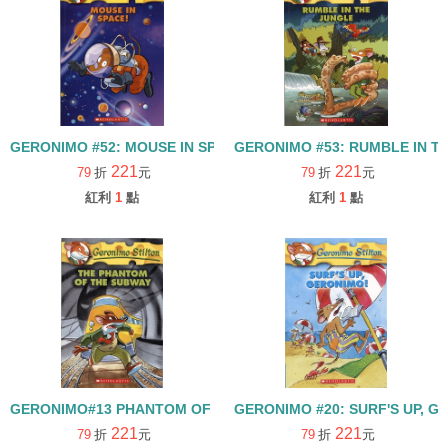
GERONIMO #52: MOUSE IN SPACE!
GERONIMO #53: RUMBLE IN T
221
221
79
折
元
79
折
元
紅利
1
點
紅利
1
點
GERONIMO#13 PHANTOM OF SUBWAY
GERONIMO #20: SURF'S UP, G
221
221
79
折
元
79
折
元