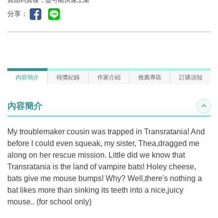
分享：
內容簡介
得獎紀錄
作家介紹
推薦專區
訂購須知
內容簡介
收合
My troublemaker cousin was trapped in Transratania! And
before I could even squeak, my sister, Thea,dragged me
along on her rescue mission. Little did we know that
Transratania is the land of vampire bats! Holey cheese,
bats give me mouse bumps! Why? Well,there's nothing a
bat likes more than sinking its teeth into a nice,juicy
mouse.. (for school only)