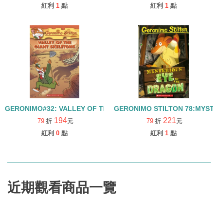
紅利
1
點
紅利
1
點
GERONIMO#32: VALLEY OF THE GIANT SKELETONS
GERONIMO STILTON 78:MYST
194
221
79
折
元
79
折
元
紅利
0
點
紅利
1
點
近期觀看商品一覽