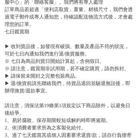
服中心」的「聯絡客服」。我們將有專人處理
訂單商品若超過「便利店取貨」重量、材積尺寸，我們會透
過電子郵件或專人通知您，待確認配送物流方式後，才會處
理您的訂單。
七日鑑賞期
▶ 收到貨品後，如發現有破損、數量及產品不符的狀況，
可於七日內通知我們進行退/換貨服務。
※ 七日為商品到貨日開始計算起，含例假日。
※ 請注意，鑑賞期非試用期，若不確定購買，請勿拆封。
▶ 請保留未開封之完整包裝商品。
▶ 退/換貨前請先聯絡我們，待貨品退回並驗退無誤後，即
辦理換貨/退款事宜。
請注意，消保法第19條第1項規定以下商品除外，以避免日
後紛爭。
1、易於腐敗、保存期限較短或解約時即將逾期。
2、依消費者要求所為之客製化給付。
3、過了七天鑑賞其或個人因素要求退貨/款，請自行負擔寄