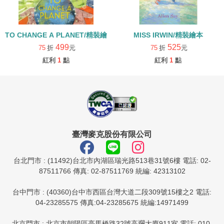
TO CHANGE A PLANET/精裝繪本
MISS IRWIN/精裝繪本
499
525
75
折
元
75
折
元
紅利
1
點
紅利
1
點
臺灣麥克股份有限公司
台北門市 : (11492)台北市內湖區瑞光路513巷31號6樓 電話: 02-
87511766 傳真: 02-87511769 統編: 42313102
台中門市 : (40360)台中市西區台灣大道二段309號15樓之2 電話:
04-23285575 傳真:04-23285675 統編:14971499
北京門市 : 北京市朝陽區亮馬橋路32號高斕大廈911室 電話: 010-