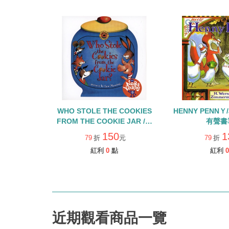
WHO STOLE THE COOKIES
HENNY PENN
FROM THE COOKIE JAR /單
有聲書
CD
150
1
79
折
元
79
折
紅利
0
點
紅利
0
近期觀看商品一覽