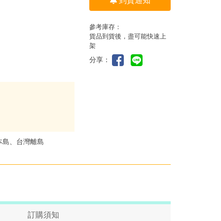
到貨通知
參考庫存：
貨品到貨後，盡可能快速上
架
分享：
本島、台灣離島
訂購須知