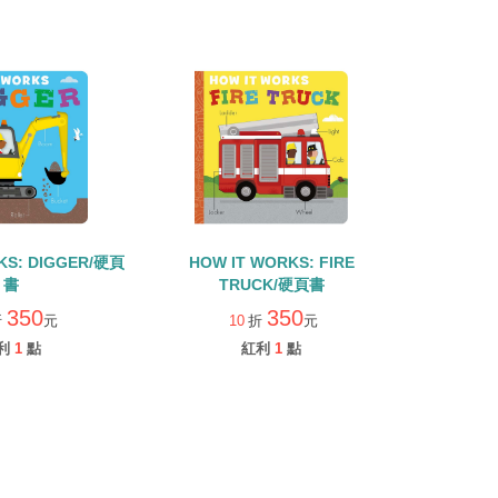
KS: DIGGER/硬頁
HOW IT WORKS: FIRE
書
TRUCK/硬頁書
350
350
折
元
10
折
元
利
1
點
紅利
1
點