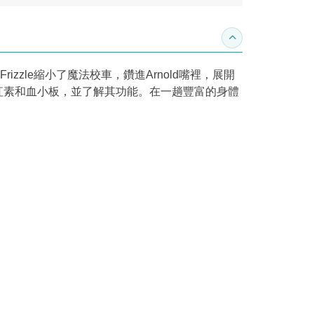
收合內容簡介
izzle縮小了魔法校車，鑽進Arnold嘴裡，展開
血紅素和血小板，並了解其功能。在一趟豐富的身體