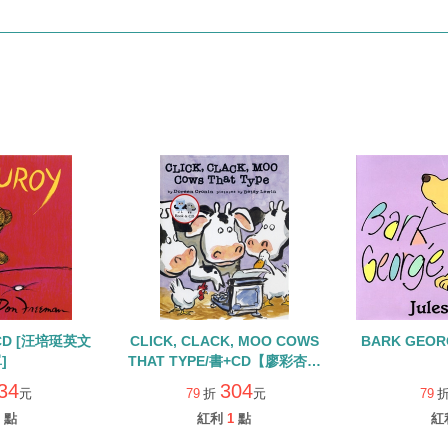
單CD [汪培珽英文
CLICK, CLACK, MOO COWS
BARK GEOR
]
THAT TYPE/書+CD【廖彩杏有
聲書單】
34
304
元
79
折
元
79
點
紅利
1
點
紅