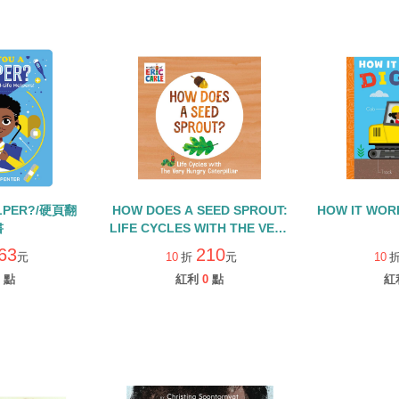
ELPER?/硬頁翻
HOW DOES A SEED SPROUT:
HOW IT WOR
書
LIFE CYCLES WITH THE VERY
HUNGRY CATERPILLAR/硬頁
63
210
元
10
折
元
10
書
點
紅利
0
點
紅