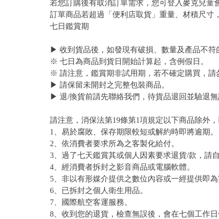
若您訂購後有取消訂單需求，您可登入麥克兒童
訂單商品若超過「便利店取貨」重量、材積尺寸
七日鑑賞期
▶ 收到貨品後，如發現有破損、數量及產品不符
※ 七日為商品到貨日開始計算起，含例假日。
※ 請注意，鑑賞期非試用期，若不確定購買，請
▶ 請保留未開封之完整包裝商品。
▶ 退/換貨前請先聯絡我們，待貨品退回並驗退無
請注意，消保法第19條第1項規定以下商品除外
1、易於腐敗、保存期限較短或解約時即將逾期。
2、依消費者要求所為之客製化給付。
3、過了七天鑑賞其或個人因素要求退貨/款，請
4、經消費者拆封之影音商品或電腦軟體。
5、非以有形媒介提供之數位內容或一經提供即
6、已拆封之個人衛生用品。
7、國際航空客運服務。
8、收到您的退貨，檢查無誤後，會在七個工作日