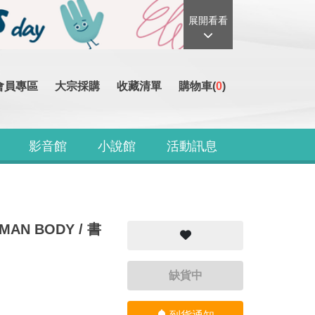
展開看看
會員專區
大宗採購
收藏清單
購物車(
0
)
影音館
小說館
活動訊息
UMAN BODY / 書
缺貨中