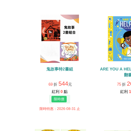
鬼故事特2書組
ARE YOU A H
翻
544
2
69
折
元
75
折
紅利
0
點
紅利
1
限時特惠：2026-08-31 止