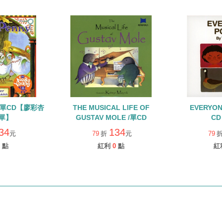
Ｙ/單CD【廖彩杏
THE MUSICAL LIFE OF
EVERYON
單】
GUSTAV MOLE /單CD
CD
34
134
元
79
折
元
79
點
紅利
0
點
紅