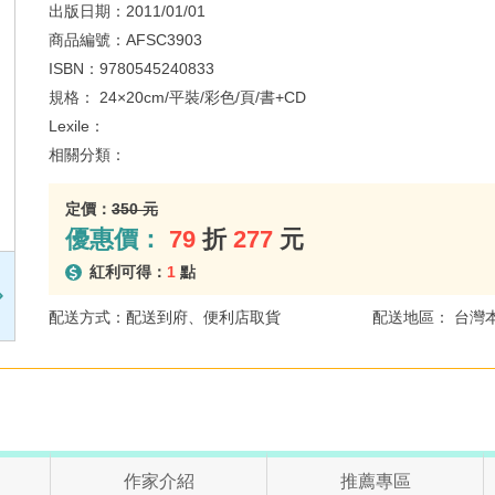
出版日期：
2011/01/01
商品編號：
AFSC3903
ISBN：
9780545240833
規格：
24×20cm/平裝/彩色/頁/書+CD
Lexile：
相關分類：
定價：
350 元
優惠價：
79
折
277
元
紅利可得：
1
點
配送方式：配送到府、便利店取貨
配送地區： 台灣
作家介紹
推薦專區