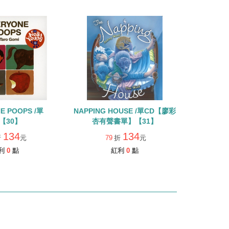
E POOPS /單
NAPPING HOUSE /單CD【廖彩
【30】
杏有聲書單】【31】
134
134
折
元
79
折
元
利
0
點
紅利
0
點