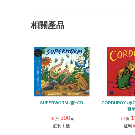
相關產品
SUPERWORM /書+CD
CORDUROY /
書單
390
1
79
折
元
79
折
紅利
1
點
紅利
0