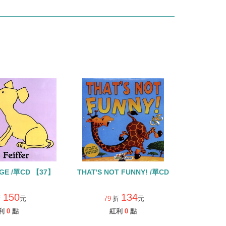
GE /單CD 【37】
THAT'S NOT FUNNY! /單CD
150
134
折
元
79
折
元
利
0
點
紅利
0
點