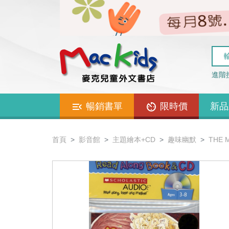
進階
暢銷書單
限時價
新品
首頁
影音館
主題繪本+CD
趣味幽默
THE 