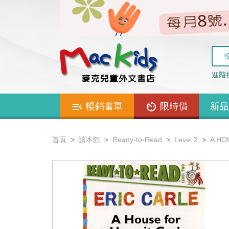
進階
暢銷書單
限時價
新品
首頁
讀本館
Ready-to-Read
Level 2
A HO