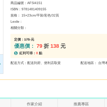
商品編號：
AFSI4151
ISBN：
9781481409155
規格：
15×23cm/平裝/彩色/32頁
Lexile：
相關分類：
定價：
175 元
優惠價：
79
折
138
元
紅利可得：
0
點
配送方式：配送到府、便利店取貨
配送地區： 台灣
作家介紹
推薦專區