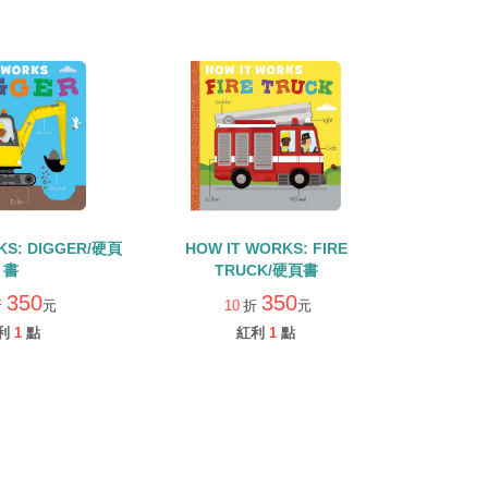
KS: DIGGER/硬頁
HOW IT WORKS: FIRE
書
TRUCK/硬頁書
350
350
折
元
10
折
元
利
1
點
紅利
1
點