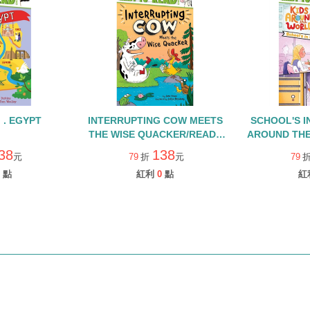
. . EGYPT
INTERRUPTING COW MEETS
SCHOOL'S I
THE WISE QUACKER/READY
AROUND TH
TO READ/L2
TO REA
38
138
元
79
折
元
79
點
紅利
0
點
紅