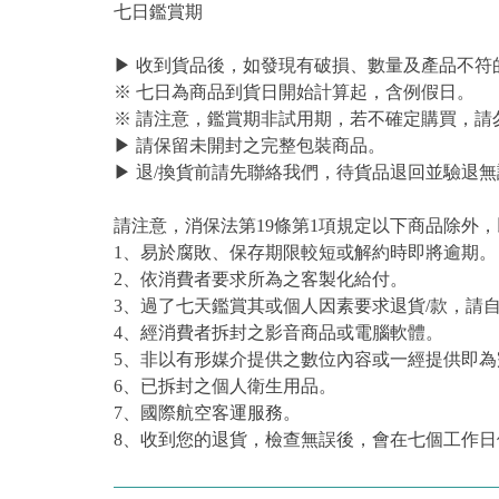
七日鑑賞期
▶ 收到貨品後，如發現有破損、數量及產品不符
※ 七日為商品到貨日開始計算起，含例假日。
※ 請注意，鑑賞期非試用期，若不確定購買，請
▶ 請保留未開封之完整包裝商品。
▶ 退/換貨前請先聯絡我們，待貨品退回並驗退無
請注意，消保法第19條第1項規定以下商品除外
1、易於腐敗、保存期限較短或解約時即將逾期。
2、依消費者要求所為之客製化給付。
3、過了七天鑑賞其或個人因素要求退貨/款，請
4、經消費者拆封之影音商品或電腦軟體。
5、非以有形媒介提供之數位內容或一經提供即
6、已拆封之個人衛生用品。
7、國際航空客運服務。
8、收到您的退貨，檢查無誤後，會在七個工作日