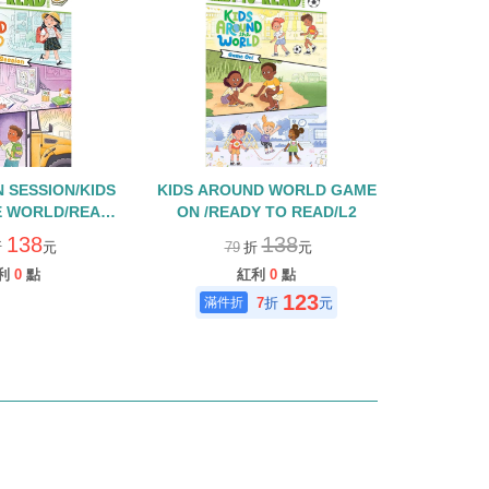
N SESSION/KIDS
KIDS AROUND WORLD GAME
E WORLD/READY
ON /READY TO READ/L2
D/LEVEL 2
138
138
折
元
79
折
元
利
0
點
紅利
0
點
123
7
折
元