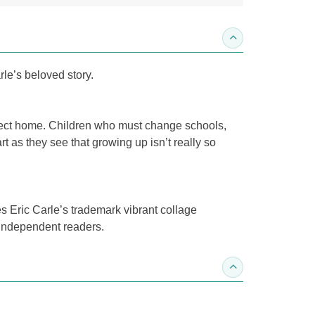
收合內容簡介
le’s beloved story.
erfect home. Children who must change schools,
t as they see that growing up isn’t really so
 Eric Carle’s trademark vibrant collage
y independent readers.
收合得獎紀錄