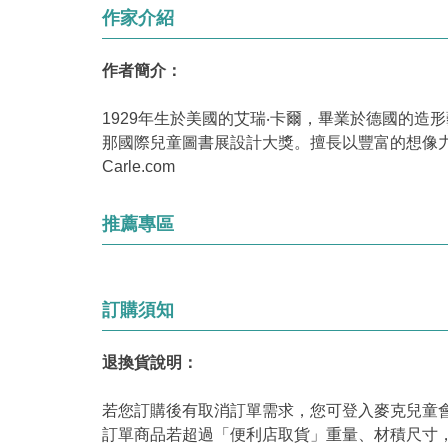
作家介紹
作者簡介：
1929年生於美國的艾瑞‧卡爾，畢業於德國的造形
那國際兒童圖書展設計大獎。擅長以豐富的想像力，揉合拼貼
Carle.com
推薦專區
訂購須知
退換貨說明：
若您訂購後有取消訂單需求，您可登入麥克兒童
訂單商品若超過「便利店取貨」重量、材積尺寸