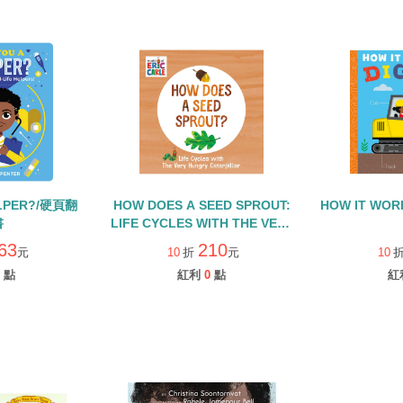
ELPER?/硬頁翻
HOW DOES A SEED SPROUT:
HOW IT WOR
書
LIFE CYCLES WITH THE VERY
HUNGRY CATERPILLAR/硬頁
63
210
元
10
折
元
10
書
點
紅利
0
點
紅