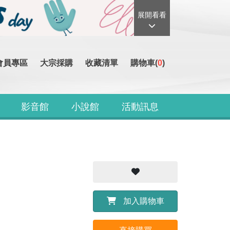
展開看看
會員專區
大宗採購
收藏清單
購物車(
0
)
影音館
小說館
活動訊息
加入購物車