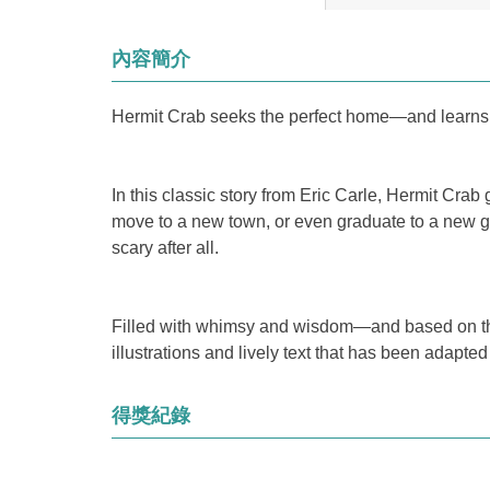
內容簡介
Hermit Crab seeks the perfect home—and learns t
In this classic story from Eric Carle, Hermit Cr
move to a new town, or even graduate to a new gra
scary after all.
Filled with whimsy and wisdom—and based on the 
illustrations and lively text that has been adapt
得獎紀錄