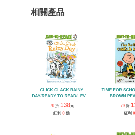
相關產品
CLICK CLACK RAINY
TIME FOR SCHO
DAY/READY TO READ/LEVEL
BROWN PEA
2
138
1
79
折
元
79
折
紅利
0
點
紅利
0