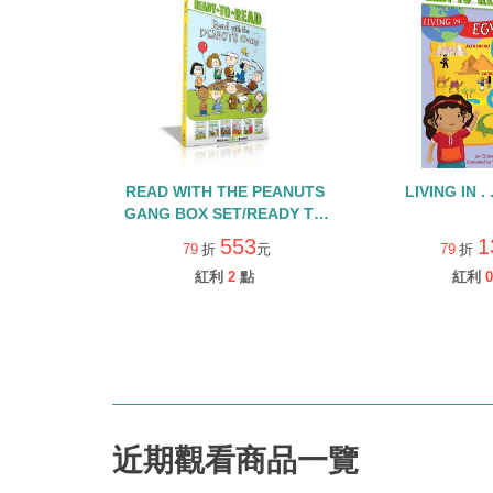
READ WITH THE PEANUTS
LIVING IN . 
GANG BOX SET/READY TO
READ/LEVEL 2/內含6冊
553
1
79
折
元
79
折
紅利
2
點
紅利
0
近期觀看商品一覽