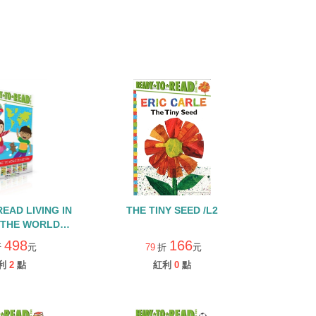
EAD LIVING IN
THE TINY SEED /L2
 THE WORLD
ON/L2世界文化英文
498
166
折
元
79
折
元
本盒裝套書
利
2
點
紅利
0
點