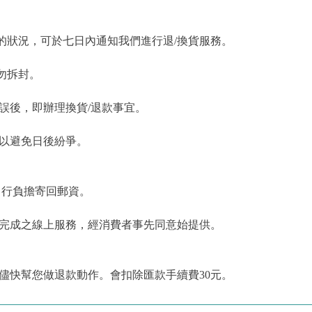
的狀況，可於七日內通知我們進行退/換貨服務。
勿拆封。
誤後，即辦理換貨/退款事宜。
，以避免日後紛爭。
自行負擔寄回郵資。
為完成之線上服務，經消費者事先同意始提供。
儘快幫您做退款動作。會扣除匯款手續費30元。