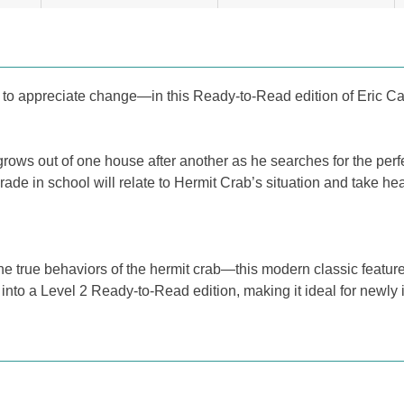
o appreciate change—in this Ready-to-Read edition of Eric Car
ab grows out of one house after another as he searches for the p
de in school will relate to Hermit Crab’s situation and take hear
true behaviors of the hermit crab—this modern classic features
ed into a Level 2 Ready-to-Read edition, making it ideal for newl