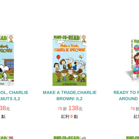
OL, CHARLIE
MAKE A TRADE,CHARLIE
READY TO R
NUTS /L2
BROWN! /L2
AROUND
COLLECTI
38
138
元
79
折
元
79
分級讀
點
紅利
0
點
紅