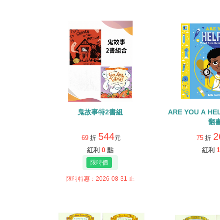
鬼故事特2書組
ARE YOU A H
翻
544
2
69
折
元
75
折
紅利
0
點
紅利
1
限時特惠：2026-08-31 止