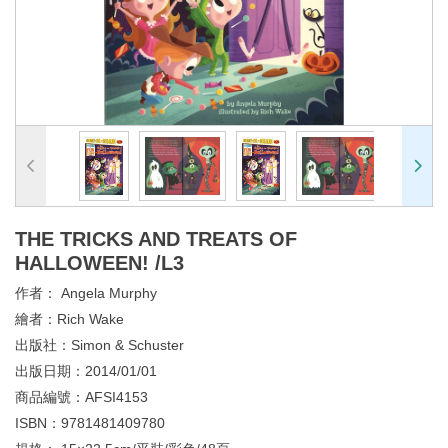
THE TRICKS AND TREATS OF
HALLOWEEN! /L3
作者：
Angela Murphy
繪者：
Rich Wake
出版社：
Simon & Schuster
出版日期：
2014/01/01
商品編號：
AFSI4153
ISBN：
9781481409780