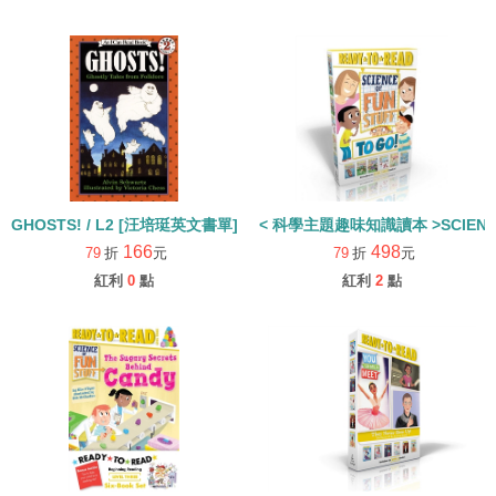
GHOSTS! / L2 [汪培珽英文書單]
< 科學主題趣味知識讀本 >SCIENCE O
166
498
79
折
元
79
折
元
紅利
0
點
紅利
2
點