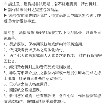
※ 請注意，鑑賞期非試用期，若不確定購買，請勿拆封。
▶ 請保留未開封之完整包裝商品。
▶ 退/換貨前請先聯絡我們，待貨品退回並驗退無誤後，即
辦理換貨/退款事宜。
請注意，消保法第19條第1項規定以下商品除外，以避免日
後紛爭。
1、易於腐敗、保存期限較短或解約時即將逾期。
2、依消費者要求所為之客製化給付。
3、過了七天鑑賞其或個人因素要求退貨/款，請自行負擔寄
回郵資。
4、經消費者拆封之影音商品或電腦軟體。
5、非以有形媒介提供之數位內容或一經提供即為完成之線
上服務，經消費者事先同意始提供。
6、已拆封之個人衛生用品。
7、國際航空客運服務。
8、收到您的退貨，檢查無誤後，會在七個工作日儘快幫您
做退款動作。會扣除匯款手續費30元。