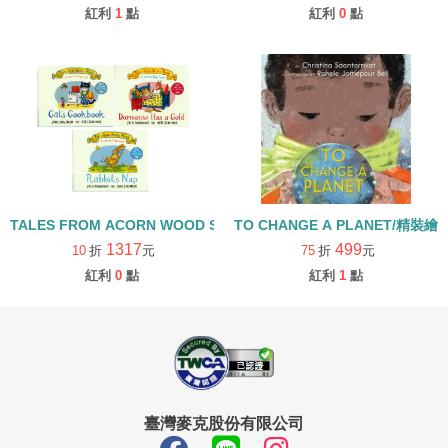
紅利
1
點
紅利
0
點
TALES FROM ACORN WOOD STORY COLLECTION 生活日常組/
TO CHANGE A PLANET/精裝繪
1317
499
10
折
元
75
折
元
紅利
0
點
紅利
1
點
臺灣麥克股份有限公司