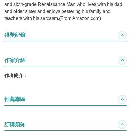
and sixth-grade Renaissance Man who lives with his dad
and older sister and enjoys pestering his family and
teachers with his sarcasm.(From Amazon.com)
得獎紀錄
收合
作家介紹
收合
作者簡介：
推薦專區
收合
訂購須知
收合