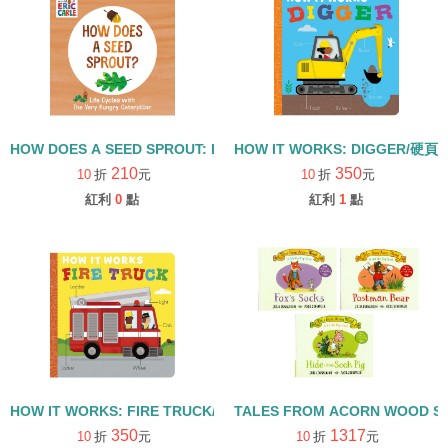
HOW DOES A SEED SPROUT: LIFE CYCLES WITH THE VERY H
HOW IT WORKS: DIGGER/硬頁
210
350
10
折
元
10
折
元
紅利
0
點
紅利
1
點
HOW IT WORKS: FIRE TRUCK/硬頁書
TALES FROM ACORN WOOD 
350
1317
10
折
元
10
折
元