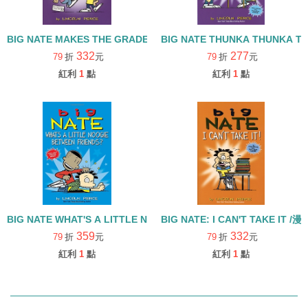
BIG NATE MAKES THE GRADE /漫畫版
BIG NATE THUNKA THUNKA T
332
277
79
折
元
79
折
元
紅利
1
點
紅利
1
點
BIG NATE WHAT'S A LITTLE NOOGIE BETWEEN FRIENDS
BIG NATE: I CAN'T TAKE IT /
359
332
79
折
元
79
折
元
紅利
1
點
紅利
1
點