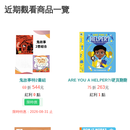
近期觀看商品一覽
鬼故事特2書組
ARE YOU A HELPER?/硬頁翻翻
544
263
69
折
元
75
折
元
紅利
0
點
紅利
1
點
限時特惠：2026-08-31 止