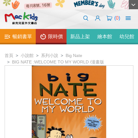
(
0
)
暢銷書單
限時價
新品上架
繪本館
幼兒館
首頁
小說館
系列小說
Big Nate
BIG NATE :WELCOME TO MY WORLD /漫畫版