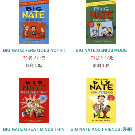
BIG NATE:HERE GOES NOTHING
BIG NATE:GENIUS MODE
277
277
79
折
元
79
折
元
紅利
1
點
紅利
1
點
BIG NATE GREAT MINDS THINK ALIKE /漫畫版
BIG NATE AND FRIENDS /漫畫