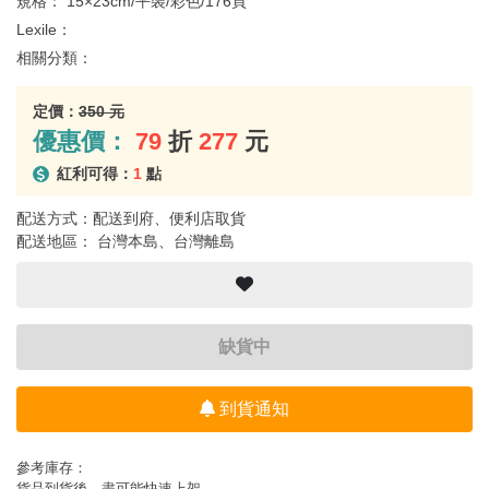
規格：
15×23cm/平裝/彩色/176頁
Lexile：
相關分類：
定價：
350 元
優惠價：
79
折
277
元
紅利可得：
1
點
配送方式：配送到府、便利店取貨
配送地區： 台灣本島、台灣離島
缺貨中
到貨通知
參考庫存：
貨品到貨後，盡可能快速上架