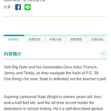
分享：
內容簡介
得獎紀錄
作家介紹
推薦專區
訂購須知
內容簡介
收合
Join Big Nate and his classmates Gina, Artur, Francis,
Jenny, and Teddy, as they navigate the halls of P.S. 38.
One thing's for sure: Nate is definitely not the teacher's pet!
Aspiring cartoonist Nate Wright is eleven years old, four-
and-a-half feet tall, and the all-time record holder for
detentions in school history. He's a self-described genius