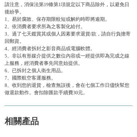
請注意，消保法第19條第1項規定以下商品除外，以避免日
後紛爭。
1、易於腐敗、保存期限較短或解約時即將逾期。
2、依消費者要求所為之客製化給付。
3、過了七天鑑賞其或個人因素要求退貨/款，請自行負擔寄
回郵資。
4、經消費者拆封之影音商品或電腦軟體。
5、非以有形媒介提供之數位內容或一經提供即為完成之線
上服務，經消費者事先同意始提供。
6、已拆封之個人衛生用品。
7、國際航空客運服務。
8、收到您的退貨，檢查無誤後，會在七個工作日儘快幫您
做退款動作。會扣除匯款手續費30元。
相關產品