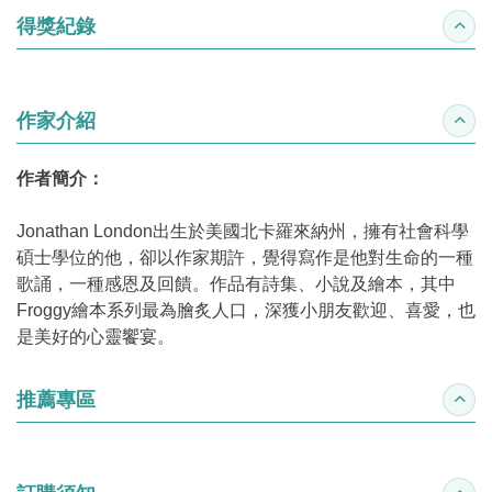
得獎紀錄
收合
作家介紹
收合
作者簡介：
Jonathan London出生於美國北卡羅來納州，擁有社會科學
碩士學位的他，卻以作家期許，覺得寫作是他對生命的一種
歌誦，一種感恩及回饋。作品有詩集、小說及繪本，其中
Froggy繪本系列最為膾炙人口，深獲小朋友歡迎、喜愛，也
是美好的心靈饗宴。
推薦專區
收合