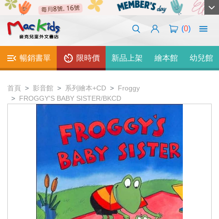
(
0
)
暢銷書單
限時價
新品上架
繪本館
幼兒館
首頁
影音館
系列繪本+CD
Froggy
FROGGY'S BABY SISTER/BKCD