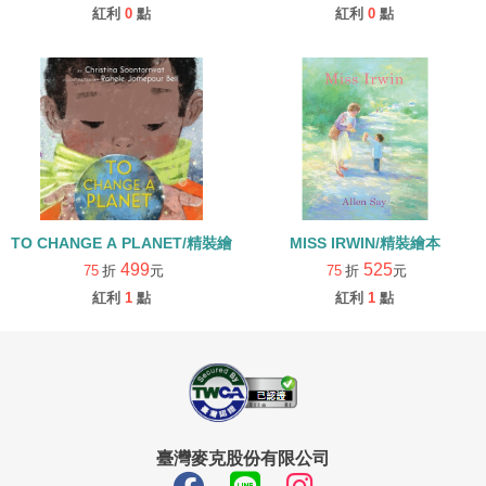
紅利
0
點
紅利
0
點
TO CHANGE A PLANET/精裝繪本
MISS IRWIN/精裝繪本
499
525
75
折
元
75
折
元
紅利
1
點
紅利
1
點
臺灣麥克股份有限公司