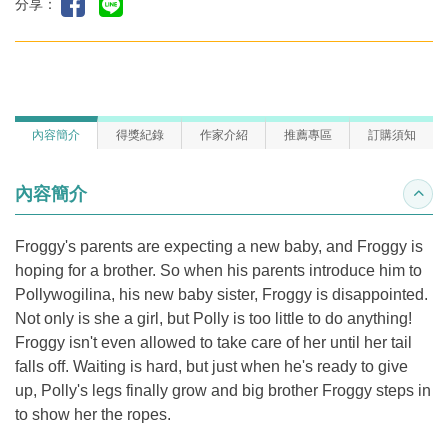
分享：
內容簡介
得獎紀錄
作家介紹
推薦專區
訂購須知
內容簡介
收合
Froggy's parents are expecting a new baby, and Froggy is
hoping for a brother. So when his parents introduce him to
Pollywogilina, his new baby sister, Froggy is disappointed.
Not only is she a girl, but Polly is too little to do anything!
Froggy isn't even allowed to take care of her until her tail
falls off. Waiting is hard, but just when he's ready to give
up, Polly's legs finally grow and big brother Froggy steps in
to show her the ropes.