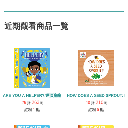
近期觀看商品一覽
ARE YOU A HELPER?/硬頁翻翻書
HOW DOES A SEED SPROUT: L
263
210
75
折
元
10
折
元
紅利
1
點
紅利
0
點