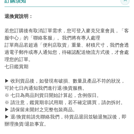
訂購須知
收合
退換貨說明：
若您訂購後有取消訂單需求，您可登入麥克兒童會員，「客
服中心」的「聯絡客服」。我們將有專人處理
訂單商品若超過「便利店取貨」重量、材積尺寸，我們會透
過電子郵件或專人通知您，待確認配送物流方式後，才會處
理您的訂單。
七日鑑賞期
▶ 收到貨品後，如發現有破損、數量及產品不符的狀況，
可於七日內通知我們進行退/換貨服務。
※ 七日為商品到貨日開始計算起，含例假日。
※ 請注意，鑑賞期非試用期，若不確定購買，請勿拆封。
▶ 請保留未開封之完整包裝商品。
▶ 退/換貨前請先聯絡我們，待貨品退回並驗退無誤後，即
辦理換貨/退款事宜。