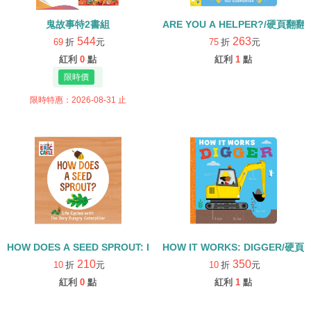
鬼故事特2書組
ARE YOU A HELPER?/硬頁翻翻
544
263
69
折
元
75
折
元
紅利
0
點
紅利
1
點
限時特惠：2026-08-31 止
HOW DOES A SEED SPROUT: LIFE CYCLES WITH THE VERY H
HOW IT WORKS: DIGGER/硬頁
210
350
10
折
元
10
折
元
紅利
0
點
紅利
1
點