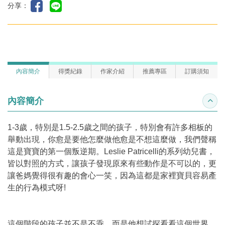
分享：
內容簡介
得獎紀錄
作家介紹
推薦專區
訂購須知
內容簡介
收合
1-3歲，特別是1.5-2.5歲之間的孩子，特別會有許多相板的
舉動出現，你愈是要他怎麼做他愈是不想這麼做，我們聲稱
這是寶寶的第一個叛逆期。Leslie Patricelli的系列幼兒書，
皆以對照的方式，讓孩子發現原來有些動作是不可以的，更
讓爸媽覺得很有趣的會心一笑，因為這都是家裡寶貝容易產
生的行為模式呀!
這個階段的孩子並不是不乖，而是他想試探看看這個世界，