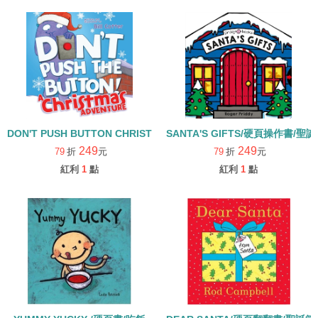
DON'T PUSH BUTTON CHRISTMAS ADVENTURE /硬頁書
SANTA'S GIFTS/硬頁操作書/聖
249
249
79
折
元
79
折
元
紅利
1
點
紅利
1
點