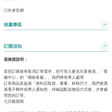
◎
作者官網
推薦專區
收合
訂購須知
收合
退換貨說明：
若您訂購後有取消訂單需求，您可登入麥克兒童會員，「客
服中心」的「聯絡客服」。我們將有專人處理
訂單商品若超過「便利店取貨」重量、材積尺寸，我們會透
過電子郵件或專人通知您，待確認配送物流方式後，才會處
理您的訂單。
七日鑑賞期