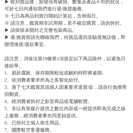
▶ 收到貨品後，如發現有破損、數量及產品不符的狀況，
可於七日內通知我們進行退/換貨服務。
※ 七日為商品到貨日開始計算起，含例假日。
※ 請注意，鑑賞期非試用期，若不確定購買，請勿拆封。
▶ 請保留未開封之完整包裝商品。
▶ 退/換貨前請先聯絡我們，待貨品退回並驗退無誤後，即
辦理換貨/退款事宜。
請注意，消保法第19條第1項規定以下商品除外，以避免日
後紛爭。
1、易於腐敗、保存期限較短或解約時即將逾期。
2、依消費者要求所為之客製化給付。
3、過了七天鑑賞其或個人因素要求退貨/款，請自行負擔寄
回郵資。
4、經消費者拆封之影音商品或電腦軟體。
5、非以有形媒介提供之數位內容或一經提供即為完成之線
上服務，經消費者事先同意始提供。
6、已拆封之個人衛生用品。
7、國際航空客運服務。