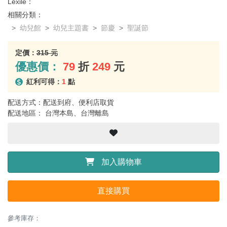
Lexile：
相關分類：
幼兒館
幼兒主題書
節慶
聖誕節
定價：
315 元
優惠價：
79
折
249
元
紅利可得：
1
點
配送方式：配送到府、便利店取貨
配送地區： 台灣本島、台灣離島
加入購物車
直接購買
參考庫存：