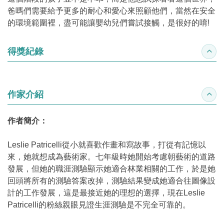
爸嗎們需要給予更多的耐心和愛心來照顧他們，當然在安全
的環境範圍裡，盡可能讓嬰幼兒們嘗試接觸，是很好的唷!
得獎紀錄
收合
作家介紹
收合
作者簡介：
Leslie Patricelli從小就喜歡作畫和寫故事，打從有記憶以
來，她就想成為藝術家。七年級時她開始考慮朝藝術的道路
發展，但她的職涯測驗顯示她適合林業相關的工作，於是她
回頭將所有的測驗答案改掉，測驗結果變成她適合往圖像設
計的工作發展，這是最接近她的理想的選擇，現在Leslie
Patricelli的粉絲親眼見證生涯測驗是不完全可靠的。