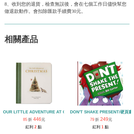
8、收到您的退貨，檢查無誤後，會在七個工作日儘快幫您
做退款動作。會扣除匯款手續費30元。
相關產品
OUR LITTLE ADVENTURE AT CHRISTMAS/硬頁書
DON'T SHAKE PRESENT/硬頁書
446
249
85
折
元
79
折
元
紅利
2
點
紅利
1
點