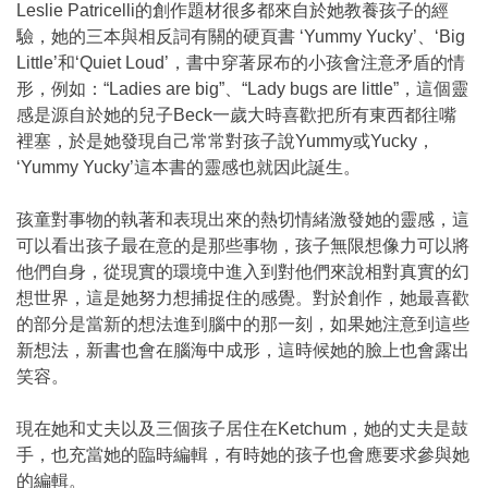
Leslie Patricelli的創作題材很多都來自於她教養孩子的經
驗，她的三本與相反詞有關的硬頁書 ‘Yummy Yucky’、‘Big
Little’和‘Quiet Loud’，書中穿著尿布的小孩會注意矛盾的情
形，例如：“Ladies are big”、“Lady bugs are little”，這個靈
感是源自於她的兒子Beck一歲大時喜歡把所有東西都往嘴
裡塞，於是她發現自己常常對孩子說Yummy或Yucky，
‘Yummy Yucky’這本書的靈感也就因此誕生。
孩童對事物的執著和表現出來的熱切情緒激發她的靈感，這
可以看出孩子最在意的是那些事物，孩子無限想像力可以將
他們自身，從現實的環境中進入到對他們來說相對真實的幻
想世界，這是她努力想捕捉住的感覺。對於創作，她最喜歡
的部分是當新的想法進到腦中的那一刻，如果她注意到這些
新想法，新書也會在腦海中成形，這時候她的臉上也會露出
笑容。
現在她和丈夫以及三個孩子居住在Ketchum，她的丈夫是鼓
手，也充當她的臨時編輯，有時她的孩子也會應要求參與她
的編輯。