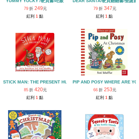
YUMMY YUCKY /硬頁書/吃飯
DEAR SANTA/硬頁翻翻書/聖誕節
249
347
79
折
元
79
折
元
紅利
1
點
紅利
1
點
STICK MAN: THE PRESENT HUNT/硬頁翻翻書
PIP AND POSY WHERE ARE Y
420
253
85
折
元
66
折
元
紅利
1
點
紅利
1
點