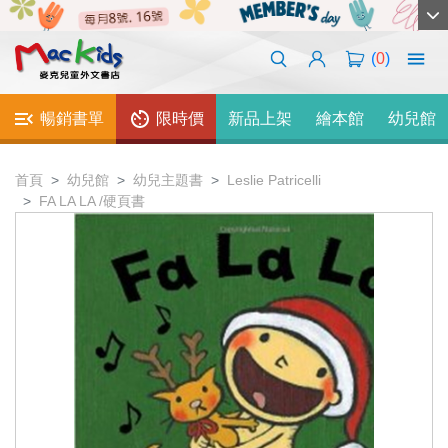
(
0
)
暢銷書單
限時價
新品上架
繪本館
幼兒館
首頁
幼兒館
幼兒主題書
Leslie Patricelli
FA LA LA /硬頁書