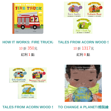
HOW IT WORKS: FIRE TRUCK/硬頁書
TALES FROM ACORN WOOD 
350
1317
10
折
元
10
折
元
紅利
1
點
紅利
0
點
TALES FROM ACORN WOOD STORY COLLECTION 生活日常組/
TO CHANGE A PLANET/精裝繪