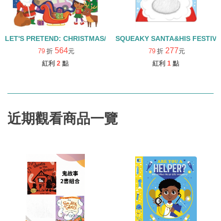
LET'S PRETEND: CHRISTMAS/盒裝拼圖書
SQUEAKY SANTA&HIS FEST
564
277
79
折
元
79
折
元
紅利
2
點
紅利
1
點
近期觀看商品一覽