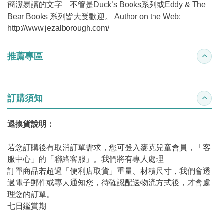
簡潔易讀的文字，不管是Duck’s Books系列或Eddy & The
Bear Books 系列皆大受歡迎。 Author on the Web:
http://www.jezalborough.com/
推薦專區
收合
訂購須知
收合
退換貨說明：
若您訂購後有取消訂單需求，您可登入麥克兒童會員，「客
服中心」的「聯絡客服」。我們將有專人處理
訂單商品若超過「便利店取貨」重量、材積尺寸，我們會透
過電子郵件或專人通知您，待確認配送物流方式後，才會處
理您的訂單。
七日鑑賞期