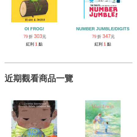
OI FROG!
NUMBER JUMBLE/DIGITS
303
347
79
折
元
79
折
元
紅利
1
點
紅利
1
點
近期觀看商品一覽