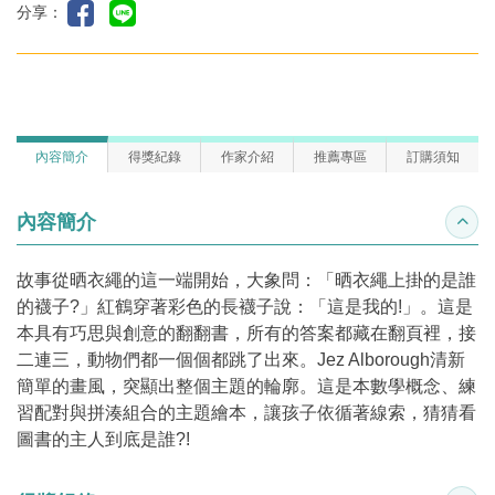
分享：
內容簡介
得獎紀錄
作家介紹
推薦專區
訂購須知
內容簡介
收合
故事從晒衣繩的這一端開始，大象問：「晒衣繩上掛的是誰
的襪子?」紅鶴穿著彩色的長襪子說：「這是我的!」。這是
本具有巧思與創意的翻翻書，所有的答案都藏在翻頁裡，接
二連三，動物們都一個個都跳了出來。Jez Alborough清新
簡單的畫風，突顯出整個主題的輪廓。這是本數學概念、練
習配對與拼湊組合的主題繪本，讓孩子依循著線索，猜猜看
圖書的主人到底是誰?!