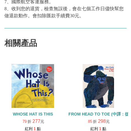
7、國際航空客運服務。
8、收到您的退貨，檢查無誤後，會在七個工作日儘快幫您
做退款動作。會扣除匯款手續費30元。
相關產品
WHOSE HAT IS THIS
FROM HEAD TO TOE (中
277
298
79
折
元
85
折
元
紅利
1
點
紅利
1
點