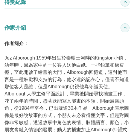
得獎紀錄
收合
作家介紹
收合
作者簡介：
Jez Alborough 1959年出生於泰晤士河畔的Kingston小鎮，
幼年時，因為家中的一位客人送他白紙、一些鉛筆和橡皮
擦，至此開啟了繪畫的大門，Alborough回憶道，這對他而
言是一種鼓勵和支持的行為，他永遠銘記在心，僅管不知道
那位客人是誰，但是Alborough仍視他為守護天使。
Alborough大學主修平面設計，畢業後開始尋找插畫工作，
花了兩年的時間，憑著既能寫又能畫的本領，開始展露頭
角，從1984年至今，已出版逾30本作品，Alborough表示圖
像是最好說故事的方式，小朋友未必看得懂文字，但是對圖
像非常敏感，透過故事中角色的表情、肢體語言、顏色，小
朋友會融入情節的發展；動人的插畫加上Alborough押韻式