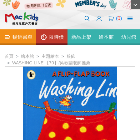
(
0
)
暢銷書單
限時價
新品上架
繪本館
幼兒館
首頁
繪本館
主題繪本
服飾
WASHING LINE 【70】/吳敏蘭老師推薦