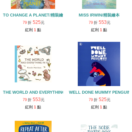
TO CHANGE A PLANET/精裝繪本
MISS IRWIN/精裝繪本
525
553
79
折
元
79
折
元
紅利
1
點
紅利
1
點
THE WORLD AND EVERYTHING IN IT/精裝繪本
WELL DONE MUMMY PENGUI
553
525
79
折
元
79
折
元
紅利
1
點
紅利
1
點