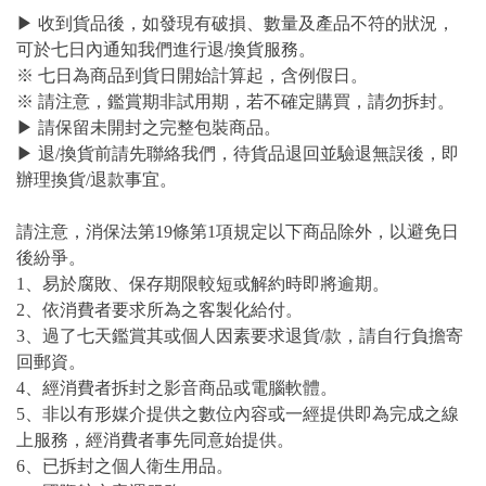
▶ 收到貨品後，如發現有破損、數量及產品不符的狀況，
可於七日內通知我們進行退/換貨服務。
※ 七日為商品到貨日開始計算起，含例假日。
※ 請注意，鑑賞期非試用期，若不確定購買，請勿拆封。
▶ 請保留未開封之完整包裝商品。
▶ 退/換貨前請先聯絡我們，待貨品退回並驗退無誤後，即
辦理換貨/退款事宜。
請注意，消保法第19條第1項規定以下商品除外，以避免日
後紛爭。
1、易於腐敗、保存期限較短或解約時即將逾期。
2、依消費者要求所為之客製化給付。
3、過了七天鑑賞其或個人因素要求退貨/款，請自行負擔寄
回郵資。
4、經消費者拆封之影音商品或電腦軟體。
5、非以有形媒介提供之數位內容或一經提供即為完成之線
上服務，經消費者事先同意始提供。
6、已拆封之個人衛生用品。