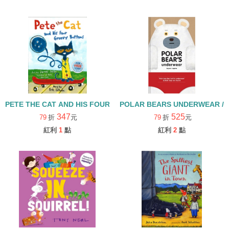
PETE THE CAT AND HIS FOUR GROOVY BOTTONS
POLAR BEARS UNDERWEAR
347
525
79
折
元
79
折
元
紅利
1
點
紅利
2
點