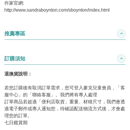
作家官網:
http://www.sandraboynton.com/sboynton/index.html
推薦專區
收合
訂購須知
收合
退換貨說明：
若您訂購後有取消訂單需求，您可登入麥克兒童會員，「客
服中心」的「聯絡客服」。我們將有專人處理
訂單商品若超過「便利店取貨」重量、材積尺寸，我們會透
過電子郵件或專人通知您，待確認配送物流方式後，才會處
理您的訂單。
七日鑑賞期