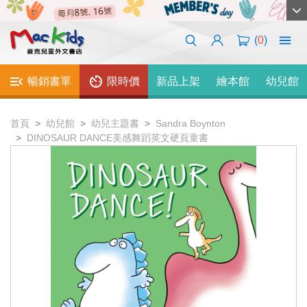
(
0
)
暢銷書單
限時價
新品上架
繪本館
幼兒館
首頁
幼兒館
幼兒主題書
Sandra Boynton
DINOSAUR DANCE美感舞蹈英文硬頁童書