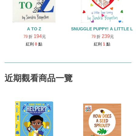
A TO Z
SNUGGLE PUPPY! A LITTLE L
194
239
79
折
元
79
折
元
紅利
0
點
紅利
1
點
近期觀看商品一覽