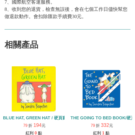
7、國際航空客運服務。
8、收到您的退貨，檢查無誤後，會在七個工作日儘快幫您
做退款動作。會扣除匯款手續費30元。
相關產品
BLUE HAT, GREEN HAT / 硬頁書
THE GOING TO BED BOOK/硬
194
332
79
折
元
79
折
元
紅利
0
點
紅利
1
點