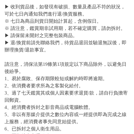
▶ 收到貨品後，如發現有破損、數量及產品不符的狀況，
可於七日內通知我們進行退/換貨服務。
※ 七日為商品到貨日開始計算起，含例假日。
※ 請注意，鑑賞期非試用期，若不確定購買，請勿拆封。
▶ 請保留未開封之完整包裝商品。
▶ 退/換貨前請先聯絡我們，待貨品退回並驗退無誤後，即
辦理換貨/退款事宜。
請注意，消保法第19條第1項規定以下商品除外，以避免日
後紛爭。
1、易於腐敗、保存期限較短或解約時即將逾期。
2、依消費者要求所為之客製化給付。
3、過了七天鑑賞其或個人因素要求退貨/款，請自行負擔寄
回郵資。
4、經消費者拆封之影音商品或電腦軟體。
5、非以有形媒介提供之數位內容或一經提供即為完成之線
上服務，經消費者事先同意始提供。
6、已拆封之個人衛生用品。