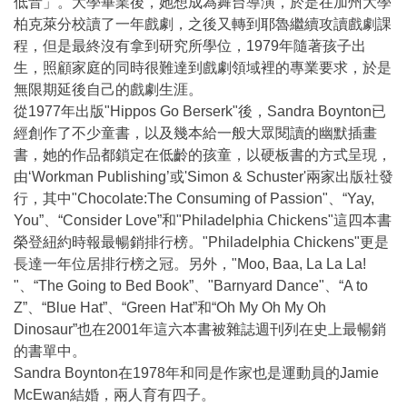
低音」。大學畢業後，她想成為舞台導演，於是在加州大學
柏克萊分校讀了一年戲劇，之後又轉到耶魯繼續攻讀戲劇課
程，但是最終沒有拿到研究所學位，1979年隨著孩子出
生，照顧家庭的同時很難達到戲劇領域裡的專業要求，於是
無限期延後自己的戲劇生涯。
從1977年出版"Hippos Go Berserk"後，Sandra Boynton已
經創作了不少童書，以及幾本給一般大眾閱讀的幽默插畫
書，她的作品都鎖定在低齡的孩童，以硬板書的方式呈現，
由‘Workman Publishing’或'Simon & Schuster'兩家出版社發
行，其中"Chocolate:The Consuming of Passion"、“Yay,
You”、“Consider Love”和"Philadelphia Chickens"這四本書
榮登紐約時報最暢銷排行榜。"Philadelphia Chickens"更是
長達一年位居排行榜之冠。另外，"Moo, Baa, La La La!
"、“The Going to Bed Book”、"Barnyard Dance"、“A to
Z”、“Blue Hat”、“Green Hat”和“Oh My Oh My Oh
Dinosaur”也在2001年這六本書被雜誌週刊列在史上最暢銷
的書單中。
Sandra Boynton在1978年和同是作家也是運動員的Jamie
McEwan結婚，兩人育有四子。