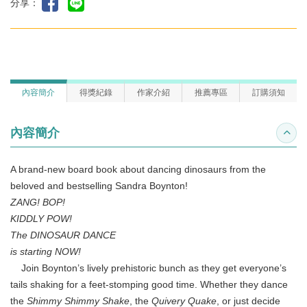
分享：
內容簡介
得獎紀錄
作家介紹
推薦專區
訂購須知
內容簡介
收合
A brand-new board book about dancing dinosaurs from the
beloved and bestselling Sandra Boynton!
ZANG! BOP!
KIDDLY POW!
The DINOSAUR DANCE
is starting NOW!
Join Boynton’s lively prehistoric bunch as they get everyone’s
tails shaking for a feet-stomping good time. Whether they dance
the
Shimmy Shimmy Shake
, the
Quivery Quake
, or just decide