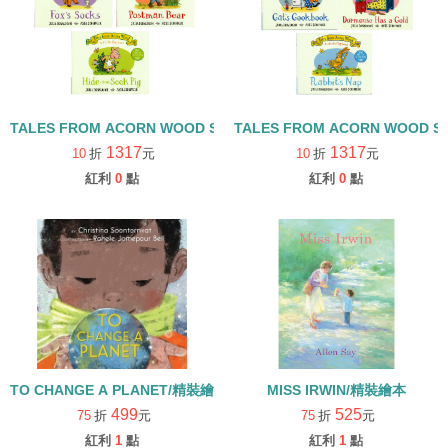
TALES FROM ACORN WOOD STORY COLLECTION 觀察探索組/
TALES FROM ACORN WOOD 
1317
1317
10
折
元
10
折
元
紅利
0
點
紅利
0
點
TO CHANGE A PLANET/精裝繪本
MISS IRWIN/精裝繪本
499
525
75
折
元
75
折
元
紅利
1
點
紅利
1
點