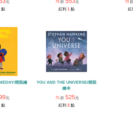
53
553
元
79
折
元
79
點
紅利
1
點
紅
OMEDAY/精裝繪
YOU AND THE UNIVERSE/精裝
繪本
99
525
元
75
折
元
點
紅利
2
點