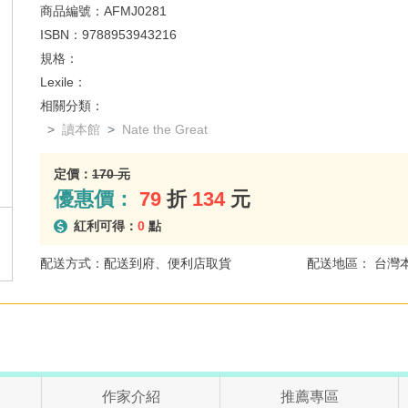
商品編號：
AFMJ0281
ISBN：
9788953943216
規格：
Lexile：
相關分類：
讀本館
Nate the Great
定價：
170 元
優惠價：
79
折
134
元
紅利可得：
0
點
配送方式：配送到府、便利店取貨
配送地區： 台灣
作家介紹
推薦專區