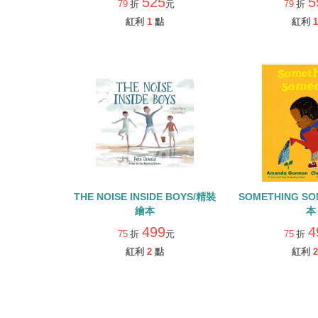
525
5
79
折
元
79
折
紅利
1
點
紅利
1
THE NOISE INSIDE BOYS/精裝
SOMETHING S
繪本
本
499
4
75
折
元
75
折
紅利
2
點
紅利
2