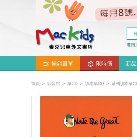
進階
暢銷書單
限時價
新品
首頁
影音館
單CD
讀本單CD
系列讀本單C