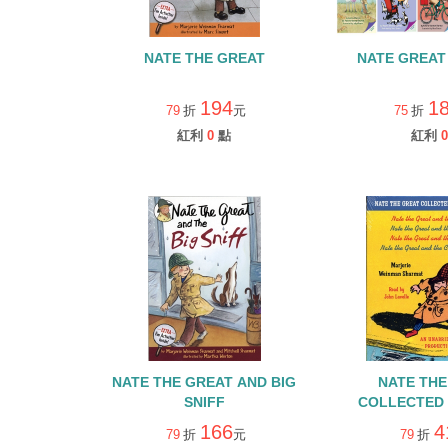
NATE THE GREAT
NATE GREAT
194
1
79
折
元
75
折
紅利
0
點
紅利
0
NATE THE GREAT AND BIG
NATE THE
SNIFF
COLLECTED 
VOLUME 
166
4
79
折
元
79
折