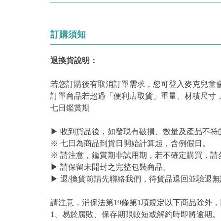
訂購須知
退換貨說明：
若您訂購後有取消訂單需求，您可登入麥克兒童
訂單商品若超過「便利店取貨」重量、材積尺寸
七日鑑賞期
▶ 收到貨品後，如發現有破損、數量及產品不符
※ 七日為商品到貨日開始計算起，含例假日。
※ 請注意，鑑賞期非試用期，若不確定購買，請
▶ 請保留未開封之完整包裝商品。
▶ 退/換貨前請先聯絡我們，待貨品退回並驗退無
請注意，消保法第19條第1項規定以下商品除外
1、易於腐敗、保存期限較短或解約時即將逾期。