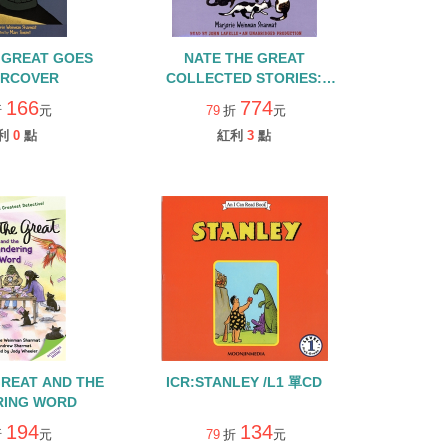
 GREAT GOES
NATE THE GREAT
ERCOVER
COLLECTED STORIES:
VOLUME 3 /4CDS
166
774
折
元
79
折
元
利
0
點
紅利
3
點
GREAT AND THE
ICR:STANLEY /L1 單CD
RING WORD
194
134
折
元
79
折
元