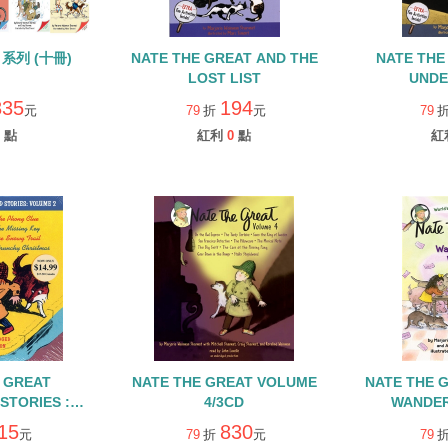
 系列 (十冊)
NATE THE GREAT AND THE
NATE THE
LOST LIST
UND
835
194
元
79
折
元
79
點
紅利
0
點
紅
 GREAT
NATE THE GREAT VOLUME
NATE THE 
STORIES :
4/3CD
WANDE
2 /單CD
15
830
元
79
折
元
79