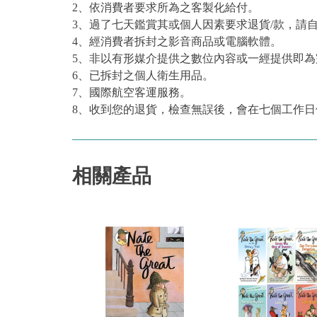
2、依消費者要求所為之客製化給付。
3、過了七天鑑賞其或個人因素要求退貨/款，請
4、經消費者拆封之影音商品或電腦軟體。
5、非以有形媒介提供之數位內容或一經提供即
6、已拆封之個人衛生用品。
7、國際航空客運服務。
8、收到您的退貨，檢查無誤後，會在七個工作日
相關產品