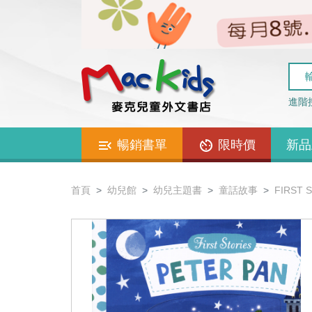
進階
暢銷書單
限時價
新品
首頁
幼兒館
幼兒主題書
童話故事
FIRST