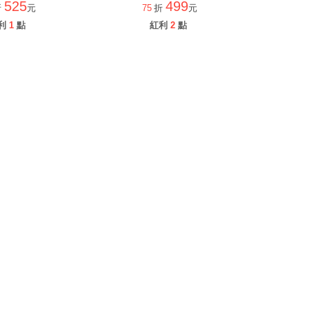
525
499
折
元
75
折
元
利
1
點
紅利
2
點