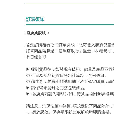
訂購須知
退換貨說明：
若您訂購後有取消訂單需求，您可登入麥克兒童
訂單商品若超過「便利店取貨」重量、材積尺寸
七日鑑賞期
▶ 收到貨品後，如發現有破損、數量及產品不符
※ 七日為商品到貨日開始計算起，含例假日。
※ 請注意，鑑賞期非試用期，若不確定購買，請
▶ 請保留未開封之完整包裝商品。
▶ 退/換貨前請先聯絡我們，待貨品退回並驗退無
請注意，消保法第19條第1項規定以下商品除外
1、易於腐敗、保存期限較短或解約時即將逾期。