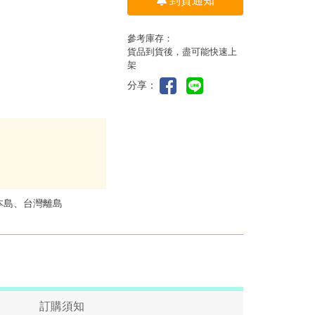
到貨通知
參考庫存：
貨品到貨後，盡可能快速上
架
分享：
本島、台灣離島
訂購須知