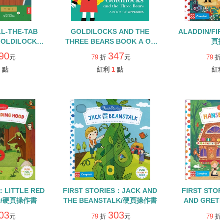
LL-THE-TAB
GOLDILOCKS AND THE
ALADDIN/FI
GOLDILOCKS
THREE BEARS BOOK A OF
頁
REE BEARS
OPPOSITES/幼兒立體書
90
347
元
79
折
元
79
點
紅利
1
點
紅
：LITTLE RED
FIRST STORIES：JACK AND
FIRST STO
OD/硬頁操作書
THE BEANSTALK/硬頁操作書
AND GRE
03
303
元
79
折
元
79