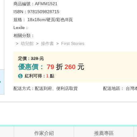
商品編號：
AFMM1521
ISBN：
9781509828715
規格：
18x18cm/硬頁/彩色/8頁
Lexile：
相關分類：
幼兒館
操作書
First Stories
定價：
329 元
優惠價：
79
折
260
元
紅利可得：
1
點
配送方式：配送到府、便利店取貨
配送地區： 台灣
作家介紹
推薦專區