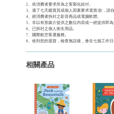
2、依消費者要求所為之客製化給付。
3、過了七天鑑賞其或個人因素要求退貨/款，請
4、經消費者拆封之影音商品或電腦軟體。
5、非以有形媒介提供之數位內容或一經提供即
6、已拆封之個人衛生用品。
7、國際航空客運服務。
8、收到您的退貨，檢查無誤後，會在七個工作日
相關產品