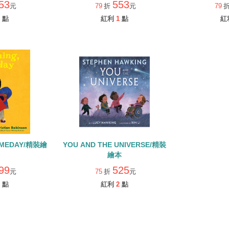
53
553
元
79
折
元
79
點
紅利
1
點
紅
OMEDAY/精裝繪
YOU AND THE UNIVERSE/精裝
繪本
99
525
元
75
折
元
點
紅利
2
點