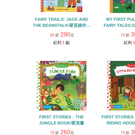
FAIRY TRAILS: JACK AND
MY FIRST PU
THE BEANSTALK/硬頁操作書
FAIRY TALES:
+QR CODE
AND THE TH
290
3
66
折
元
79
折
紅利
1
點
紅利
1
FIRST STORIES：THE
FIRST STORIES
JUNGLE BOOK/硬頁書
RIDING HO
260
3
79
折
元
79
折