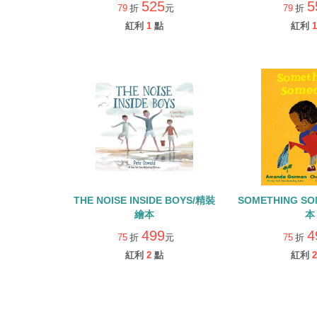
525
5
79
折
元
79
折
紅利
1
點
紅利
1
THE NOISE INSIDE BOYS/精裝
SOMETHING S
繪本
本
499
4
75
折
元
75
折
紅利
2
點
紅利
2