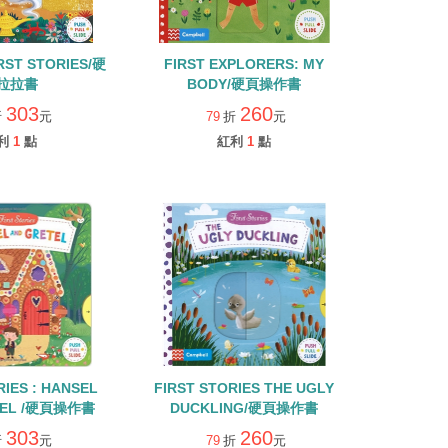
RST STORIES/硬
FIRST EXPLORERS: MY
拉拉書
BODY/硬頁操作書
303
260
折
元
79
折
元
利
1
點
紅利
1
點
RIES : HANSEL
FIRST STORIES THE UGLY
TEL /硬頁操作書
DUCKLING/硬頁操作書
303
260
折
元
79
折
元