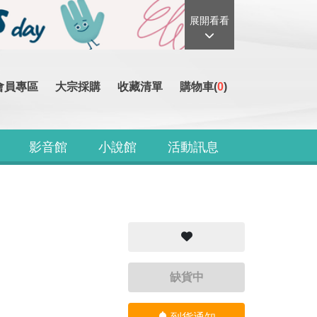
展開看看
會員專區
大宗採購
收藏清單
購物車(
0
)
影音館
小說館
活動訊息
缺貨中