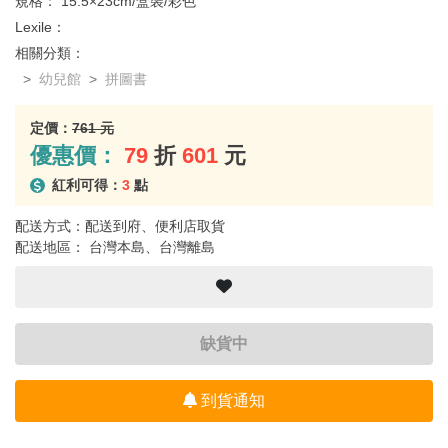
規格：
15.5×23cm/盒裝/彩色
Lexile：
相關分類：
幼兒館
拼圖書
定價：
761 元
優惠價：
79
折
601
元
紅利可得：
3
點
配送方式：配送到府、便利店取貨
配送地區： 台灣本島、台灣離島
缺貨中
到貨通知