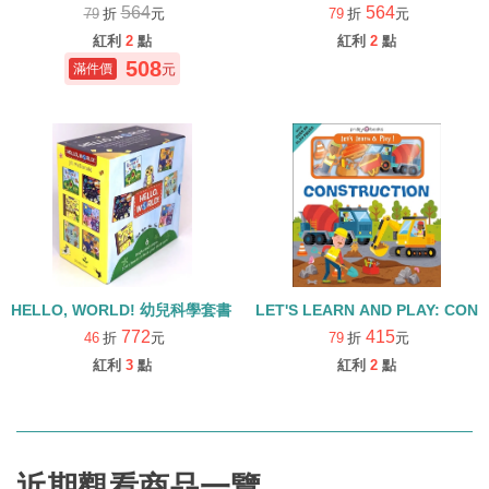
564
564
79
折
元
79
折
元
紅利
2
點
紅利
2
點
508
元
HELLO, WORLD! 幼兒科學套書（6冊合售）
LET'S LEARN AND PLAY: C
772
415
46
折
元
79
折
元
紅利
3
點
紅利
2
點
近期觀看商品一覽