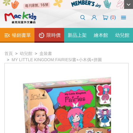
(
0
)
暢銷書單
限時價
新品上架
繪本館
幼兒館
首頁
幼兒館
盒裝書
MY LITTLE KINGDOM:FAIRIES/書+小木偶+拼圖