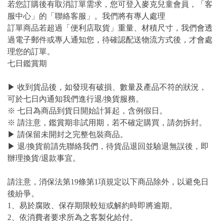
若您訂購後有取消訂單需求，您可登入麥克兒童會員，「客
服中心」的「聯絡客服」。我們將有專人處理
訂單商品若超過「便利店取貨」重量、材積尺寸，我們會透
過電子郵件或專人通知您，待確認配送物流方式後，才會處
理您的訂單。
七日鑑賞期
▶ 收到貨品後，如發現有破損、數量及產品不符的狀況，
可於七日內通知我們進行退/換貨服務。
※ 七日為商品到貨日開始計算起，含例假日。
※ 請注意，鑑賞期非試用期，若不確定購買，請勿拆封。
▶ 請保留未開封之完整包裝商品。
▶ 退/換貨前請先聯絡我們，待貨品退回並驗退無誤後，即
辦理換貨/退款事宜。
請注意，消保法第19條第1項規定以下商品除外，以避免日
後紛爭。
1、易於腐敗、保存期限較短或解約時即將逾期。
2、依消費者要求所為之客製化給付。