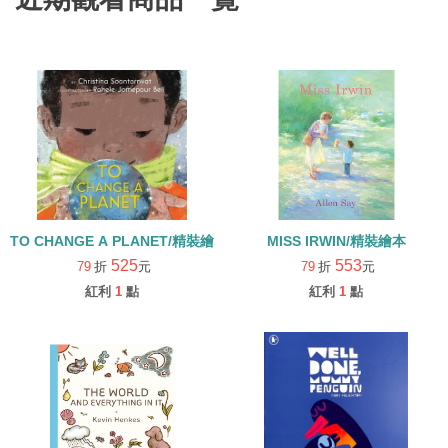
TO CHANGE A PLANET/精裝繪本
MISS IRWIN/精裝繪本
525
553
79
折
元
79
折
元
紅利
1
點
紅利
1
點