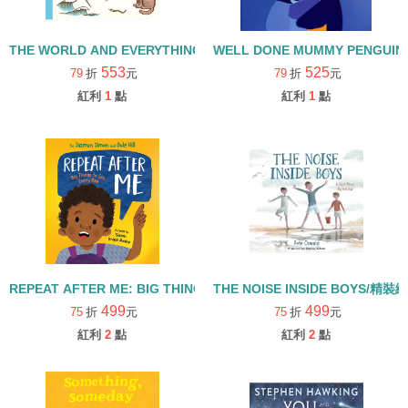
THE WORLD AND EVERYTHING IN IT/精裝繪本
WELL DONE MUMMY PENGUI
553
525
79
折
元
79
折
元
紅利
1
點
紅利
1
點
REPEAT AFTER ME: BIG THINGS TO SAY EVERY DAY/精裝繪本
THE NOISE INSIDE BOYS/精裝
499
499
75
折
元
75
折
元
紅利
2
點
紅利
2
點