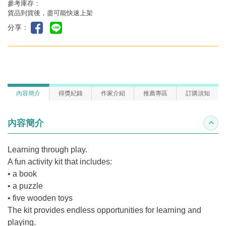
參考庫存：
貨品到貨後，盡可能快速上架
分享：
內容簡介
得獎紀錄
作家介紹
推薦專區
訂購須知
內容簡介
收合
Learning through play.
A fun activity kit that includes:
• a book
• a puzzle
• five wooden toys
The kit provides endless opportunities for learning and
playing.