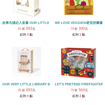
故事共讀必入套書 OUR LITTLE ADVENTURE
WE LOVE VEGGIES/硬頁拼圖書
893
390
85
折
元
79
折
元
紅利
4
點
紅利
1
點
OUR VERY LITTLE LIBRARY BOARD SET
LET'S PRETEND FIREFIGHTE
893
564
85
折
元
79
折
元
紅利
4
點
紅利
2
點