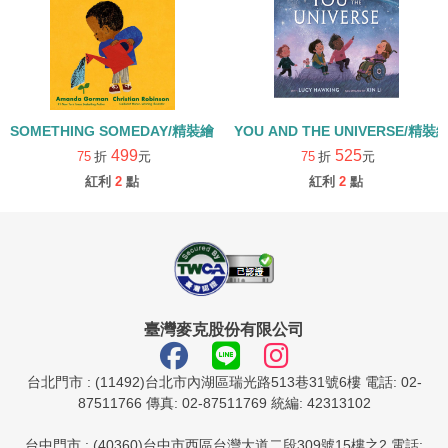
SOMETHING SOMEDAY/精裝繪本
YOU AND THE UNIVERSE/精裝
499
525
75
折
元
75
折
元
紅利
2
點
紅利
2
點
臺灣麥克股份有限公司
台北門市 : (11492)台北市內湖區瑞光路513巷31號6樓 電話: 02-
87511766 傳真: 02-87511769 統編: 42313102
台中門市 : (40360)台中市西區台灣大道二段309號15樓之2 電話: