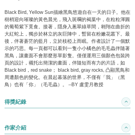
Black Bird, Yellow Sun描繪黑鳥悠遊自在一天的日子。他在
樹梢迎向璀璨的黃色晨光，飛入斑斕的褐葉中，在粒粒渾圓
的葡萄紫下覓食。接著，隱身入蔥翠綠草間，翱翔在曲折的
大紅蛇上，獨步於林立的灰巨陣中，暫留在粉嫩花叢下。最
後，伴著蒼茫的藍月，立於枝椏上而眠。作者設計了一個默
示的巧思。每一頁都可以看到一隻小小橘色的毛毛蟲伴隨著
黑鳥，讓畫面不會那麼形單影隻。僅僅運用三個顏色包裝跨
頁的設計，襯托出簡潔的畫面，伴隨短而有力的片語，如
Black bird，red snake； black bird, gray rocks, 凸顯黑鳥和
周遭顏色的變化。在晨起暮落的世界，不僅有「我」（黑
鳥）也有「你」（毛毛蟲）。 --BY 盧雯月教授
得獎紀錄
收合
作家介紹
收合