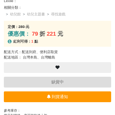
Lexile：
相關分類：
幼兒館
幼兒主題書
尋找遊戲
定價：
280 元
優惠價：
79
折
221
元
紅利可得：
1
點
配送方式：配送到府、便利店取貨
配送地區： 台灣本島、台灣離島
缺貨中
到貨通知
參考庫存：