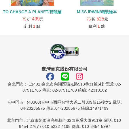
TO CHANGE A PLANET/精裝繪本
MISS IRWIN/精裝繪本
499
525
75
折
元
75
折
元
紅利
1
點
紅利
1
點
臺灣麥克股份有限公司
台北門市 : (11492)台北市內湖區瑞光路513巷31號6樓 電話: 02-
87511766 傳真: 02-87511769 統編: 42313102
台中門市 : (40360)台中市西區台灣大道二段309號15樓之2 電話:
04-23285575 傳真:04-23285675 統編:14971499
北京門市 : 北京市朝陽區亮馬橋路32號高斕大廈911室 電話: 010-
8454-2767 / 010-5222-4198 傳真: 010-8454-5997