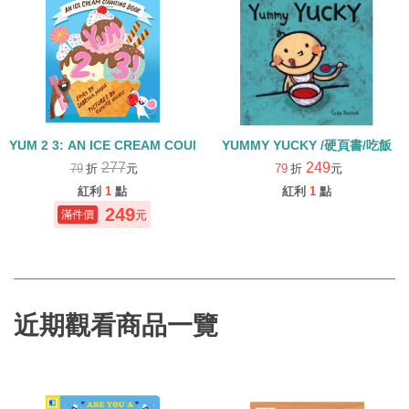
YUM 2 3: AN ICE CREAM COUNTING BOOK/硬頁書
YUMMY YUCKY /硬頁書/吃飯
277
249
79
折
元
79
折
元
紅利
1
點
紅利
1
點
249
元
近期觀看商品一覽