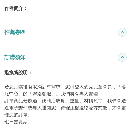
作者簡介：
推薦專區
收合
訂購須知
收合
退換貨說明：
若您訂購後有取消訂單需求，您可登入麥克兒童會員，「客
服中心」的「聯絡客服」。我們將有專人處理
訂單商品若超過「便利店取貨」重量、材積尺寸，我們會透
過電子郵件或專人通知您，待確認配送物流方式後，才會處
理您的訂單。
七日鑑賞期