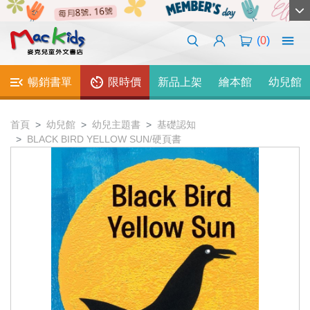
(
0
)
暢銷書單
限時價
新品上架
繪本館
幼兒館
首頁
幼兒館
幼兒主題書
基礎認知
BLACK BIRD YELLOW SUN/硬頁書