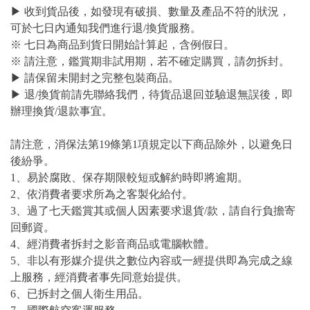
▶ 收到貨品後，如發現有破損、數量及產品不符的狀況，
可於七日內通知我們進行退/換貨服務。
※ 七日為商品到貨日開始計算起，含例假日。
※ 請注意，鑑賞期非試用期，若不確定購買，請勿拆封。
▶ 請保留未開封之完整包裝商品。
▶ 退/換貨前請先聯絡我們，待貨品退回並驗退無誤後，即
辦理換貨/退款事宜。
請注意，消保法第19條第1項規定以下商品除外，以避免日
後紛爭。
1、易於腐敗、保存期限較短或解約時即將逾期。
2、依消費者要求所為之客製化給付。
3、過了七天鑑賞其或個人因素要求退貨/款，請自行負擔寄
回郵資。
4、經消費者拆封之影音商品或電腦軟體。
5、非以有形媒介提供之數位內容或一經提供即為完成之線
上服務，經消費者事先同意始提供。
6、已拆封之個人衛生用品。