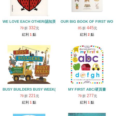
WE LOVE EACH OTHER/認知英文硬頁童書
OUR BIG BOOK OF FIRST W
332
445
79
折
元
85
折
元
紅利
1
點
紅利
2
點
BUSY BUILDERS BUSY WEEK(中譯：好忙好忙的建築工)/硬頁書
MY FIRST ABC/硬頁書
221
277
79
折
元
79
折
元
紅利
1
點
紅利
1
點