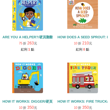
ARE YOU A HELPER?/硬頁翻翻書
HOW DOES A SEED SPROUT: L
263
210
75
折
元
10
折
元
紅利
1
點
紅利
0
點
HOW IT WORKS: DIGGER/硬頁書
HOW IT WORKS: FIRE TRUCK
350
350
10
折
元
10
折
元