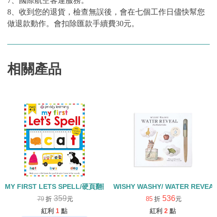
7、國際航空客運服務。
8、收到您的退貨，檢查無誤後，會在七個工作日儘快幫您
做退款動作。會扣除匯款手續費30元。
相關產品
MY FIRST LETS SPELL/硬頁翻翻書
WISHY WASHY/ WATER REVEA
359
536
79
折
元
85
折
元
紅利
1
點
紅利
2
點