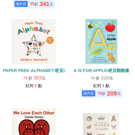
341
75
折
元
PAPER PEEK:ALPHABET/硬頁書
A IS FOR APPLE/硬頁翻翻書
303
220
79
折
元
79
折
元
紅利
1
點
紅利
1
點
209
75
折
元