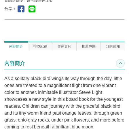
貨品到貨後，盡可能快速上架
分享：
內容簡介
得獎紀錄
作家介紹
推薦專區
訂購須知
內容簡介
收合
As a solitary black bird wings its way through the day, little
ones are treated to a magnificent flight from one vibrant
color to another. Inimitable illustrator Steve Light
showcases a new style in this board book for the youngest
readers. Children can journey with the graceful black bird
and its tiny worm friend past orange leaves, through green
grass, onto gray rocks, under pink flowers, and more before
coming to rest beneath a brilliant blue moon.