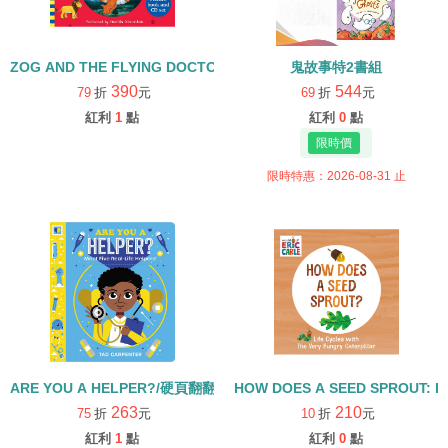
ZOG AND THE FLYING DOCTORS/英文繪本+CD
鬼故事特2書組
390
544
79
折
元
69
折
元
紅利
1
點
紅利
0
點
限時特惠：2026-08-31 止
ARE YOU A HELPER?/硬頁翻翻書
HOW DOES A SEED SPROUT: L
263
210
75
折
元
10
折
元
紅利
1
點
紅利
0
點