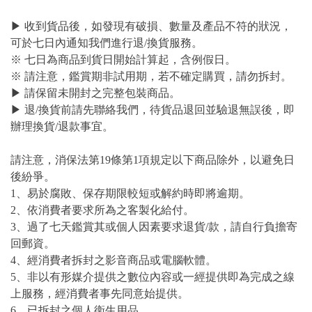
▶ 收到貨品後，如發現有破損、數量及產品不符的狀況，
可於七日內通知我們進行退/換貨服務。
※ 七日為商品到貨日開始計算起，含例假日。
※ 請注意，鑑賞期非試用期，若不確定購買，請勿拆封。
▶ 請保留未開封之完整包裝商品。
▶ 退/換貨前請先聯絡我們，待貨品退回並驗退無誤後，即
辦理換貨/退款事宜。
請注意，消保法第19條第1項規定以下商品除外，以避免日
後紛爭。
1、易於腐敗、保存期限較短或解約時即將逾期。
2、依消費者要求所為之客製化給付。
3、過了七天鑑賞其或個人因素要求退貨/款，請自行負擔寄
回郵資。
4、經消費者拆封之影音商品或電腦軟體。
5、非以有形媒介提供之數位內容或一經提供即為完成之線
上服務，經消費者事先同意始提供。
6、已拆封之個人衛生用品。