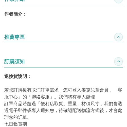
收合
作者簡介：
推薦專區
收合
訂購須知
收合
退換貨說明：
若您訂購後有取消訂單需求，您可登入麥克兒童會員，「客
服中心」的「聯絡客服」。我們將有專人處理
訂單商品若超過「便利店取貨」重量、材積尺寸，我們會透
過電子郵件或專人通知您，待確認配送物流方式後，才會處
理您的訂單。
七日鑑賞期