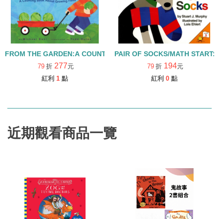
FROM THE GARDEN:A COUNTING BOOK ABOUT GROWING 
PAIR OF SOCKS/MATH START: l
277
194
79
折
元
79
折
元
紅利
1
點
紅利
0
點
近期觀看商品一覽