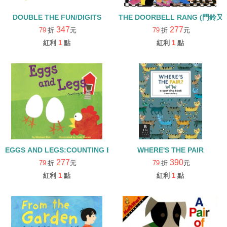
DOUBLE THE FUN/DIGITS
347
277
79
折
元
79
折
元
紅利
1
點
紅利
1
點
EGGS AND LEGS:COUNTING BY TWO/Phonic-短母音e
WHERE'S THE PAIR
277
390
79
折
元
79
折
元
紅利
1
點
紅利
1
點