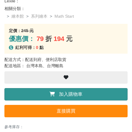
Lexile：
相關分類：
繪本館
系列繪本
Math Start
定價：
245 元
優惠價：
79
折
194
元
紅利可得：
0
點
配送方式：配送到府、便利店取貨
配送地區： 台灣本島、台灣離島
加入購物車
直接購買
參考庫存：