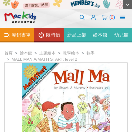
(
0
)
暢銷書單
限時價
新品上架
繪本館
幼兒館
首頁
繪本館
主題繪本
教學繪本
數學
MALL MANIA/MATH START: level 2