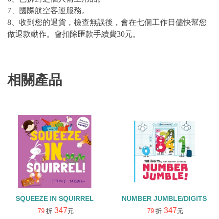
7、國際航空客運服務。
8、收到您的退貨，檢查無誤後，會在七個工作日儘快幫您
做退款動作。會扣除匯款手續費30元。
相關產品
SQUEEZE IN SQUIRREL
NUMBER JUMBLE/DIGITS
347
347
79
折
元
79
折
元