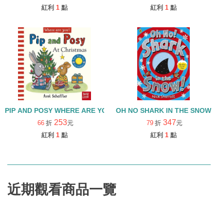
紅利
1
點
紅利
1
點
PIP AND POSY WHERE ARE YOU? AT CHRISTMAS/硬頁書+QRco
OH NO SHARK IN THE SNOW
253
347
66
折
元
79
折
元
紅利
1
點
紅利
1
點
近期觀看商品一覽