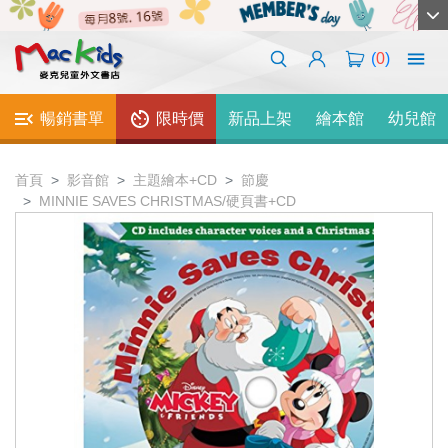
(
0
)
暢銷書單
限時價
新品上架
繪本館
幼兒館
首頁
影音館
主題繪本+CD
節慶
MINNIE SAVES CHRISTMAS/硬頁書+CD