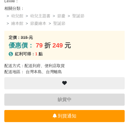
Lexile：
相關分類：
幼兒館
幼兒主題書
節慶
聖誕節
繪本館
節慶繪本
聖誕節
定價：
315 元
優惠價：
79
折
249
元
紅利可得：
1
點
配送方式：配送到府、便利店取貨
配送地區： 台灣本島、台灣離島
缺貨中
到貨通知