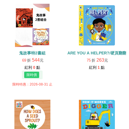
鬼故事特2書組
ARE YOU A HELPER?/硬頁翻翻
544
263
69
折
元
75
折
元
紅利
0
點
紅利
1
點
限時特惠：2026-08-31 止