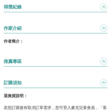
得獎紀錄
收合
作家介紹
收合
作者簡介：
推薦專區
收合
訂購須知
收合
退換貨說明：
若您訂購後有取消訂單需求，您可登入麥克兒童會員，「客