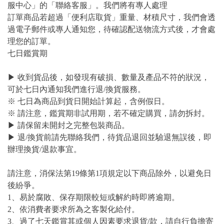
服中心」的「聯絡客服」。我們將有專人處理
訂單商品若超過「便利店取貨」重量、材積尺寸，我們會透
過電子郵件或專人通知您，待確認配送物流方式後，才會處
理您的訂單。
七日鑑賞期
▶ 收到貨品後，如發現有破損、數量及產品不符的狀況，
可於七日內通知我們進行退/換貨服務。
※ 七日為商品到貨日開始計算起，含例假日。
※ 請注意，鑑賞期非試用期，若不確定購買，請勿拆封。
▶ 請保留未開封之完整包裝商品。
▶ 退/換貨前請先聯絡我們，待貨品退回並驗退無誤後，即
辦理換貨/退款事宜。
請注意，消保法第19條第1項規定以下商品除外，以避免日
後紛爭。
1、易於腐敗、保存期限較短或解約時即將逾期。
2、依消費者要求所為之客製化給付。
3、過了七天鑑賞其或個人因素要求退貨/款，請自行負擔寄