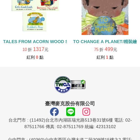
TALES FROM ACORN WOOD STORY COLLECTION 生活日常組/
TO CHANGE A PLANET/精裝繪
1317
499
10
折
元
75
折
元
紅利
0
點
紅利
1
點
臺灣麥克股份有限公司
台北門市 : (11492)台北市內湖區瑞光路513巷31號6樓 電話: 02-
87511766 傳真: 02-87511769 統編: 42313102
台中門市 : (40360)台中市西區台灣大道二段309號15樓之2 電話: