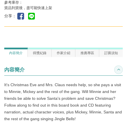
參考庫存：
貨品到貨後，盡可能快速上架
分享：
內容簡介
得獎紀錄
作家介紹
推薦專區
訂購須知
內容簡介
收合
It's Christmas Eve and Mrs. Claus needs help, so she pays a visit
to Minnie, Mickey and the rest of the gang. Will Minnie and her
friends be able to solve Santa's problem and save Christmas?
Follow along to find out in this board book and CD featuring
narration, actual character voices, plus Mickey, Minnie, Santa and
the rest of the gang singing Jingle Bells!