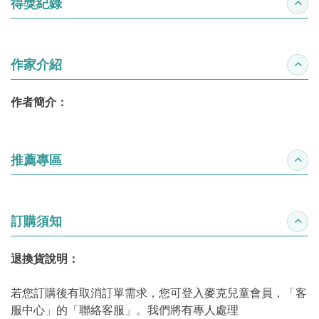
得獎紀錄
收合
作家介紹
收合
作者簡介：
推薦專區
收合
訂購須知
收合
退換貨說明：
若您訂購後有取消訂單需求，您可登入麥克兒童會員，「客
服中心」的「聯絡客服」。我們將有專人處理