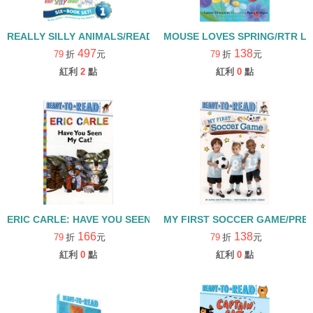
REALLY SILLY ANIMALS/READY TO READ SET/PRE LEVEL 1
MOUSE LOVES SPRING/RTR L1
497
138
79
折
元
79
折
元
紅利
2
點
紅利
0
點
ERIC CARLE: HAVE YOU SEEN MY CAT? /PRE-L1
MY FIRST SOCCER GAME/PRE-
166
138
79
折
元
79
折
元
紅利
0
點
紅利
0
點