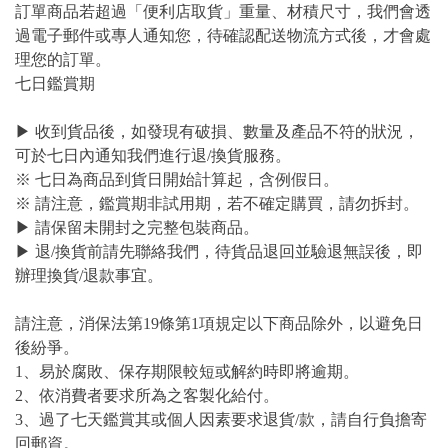
訂單商品若超過「便利店取貨」重量、材積尺寸，我們會透
過電子郵件或專人通知您，待確認配送物流方式後，才會處
理您的訂單。
七日鑑賞期
▶ 收到貨品後，如發現有破損、數量及產品不符的狀況，
可於七日內通知我們進行退/換貨服務。
※ 七日為商品到貨日開始計算起，含例假日。
※ 請注意，鑑賞期非試用期，若不確定購買，請勿拆封。
▶ 請保留未開封之完整包裝商品。
▶ 退/換貨前請先聯絡我們，待貨品退回並驗退無誤後，即
辦理換貨/退款事宜。
請注意，消保法第19條第1項規定以下商品除外，以避免日
後紛爭。
1、易於腐敗、保存期限較短或解約時即將逾期。
2、依消費者要求所為之客製化給付。
3、過了七天鑑賞其或個人因素要求退貨/款，請自行負擔寄
回郵資。