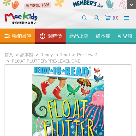
(
0
)
暢銷書單
限時價
新品上架
繪本館
幼兒館
首頁
讀本館
Ready-to-Read
Pre-Level1
FLOAT FLUTTER/PRE-LEVEL ONE