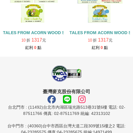
TALES FROM ACORN WOOD STORY COLLECTION 觀察探索組/
TALES FROM ACORN WOOD 
1317
1317
10
折
元
10
折
元
紅利
0
點
紅利
0
點
臺灣麥克股份有限公司
台北門市 : (11492)台北市內湖區瑞光路513巷31號6樓 電話: 02-
87511766 傳真: 02-87511769 統編: 42313102
台中門市 : (40360)台中市西區台灣大道二段309號15樓之2 電話:
04-23285575 傳真:04-23285675 統編:14971499