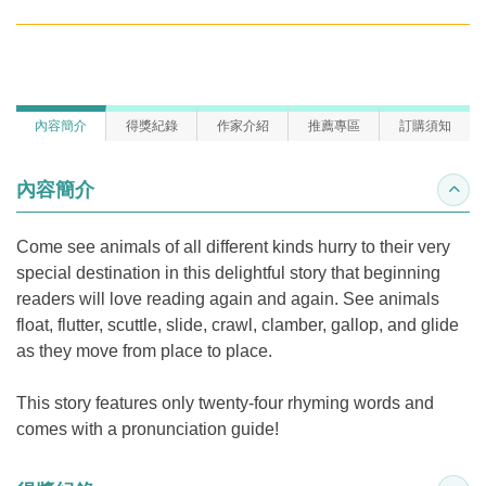
內容簡介
得獎紀錄
作家介紹
推薦專區
訂購須知
內容簡介
收合
Come see animals of all different kinds hurry to their very
special destination in this delightful story that beginning
readers will love reading again and again. See animals
float, flutter, scuttle, slide, crawl, clamber, gallop, and glide
as they move from place to place.
This story features only twenty-four rhyming words and
comes with a pronunciation guide!