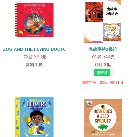
ZOG AND THE FLYING DOCTORS/英文繪本+CD
鬼故事特2書組
390
544
79
折
元
69
折
元
紅利
1
點
紅利
0
點
限時特惠：2026-08-31 止