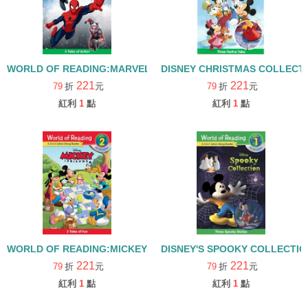
WORLD OF READING:MARVEL LISTEN ALONG L1/書+CD
DISNEY CHRISTMAS COLLECTIO
221
221
79
折
元
79
折
元
紅利
1
點
紅利
1
點
WORLD OF READING:MICKEY AND FRIENDS LISTEN ALONG L2
DISNEY'S SPOOKY COLLECTIO
221
221
79
折
元
79
折
元
紅利
1
點
紅利
1
點