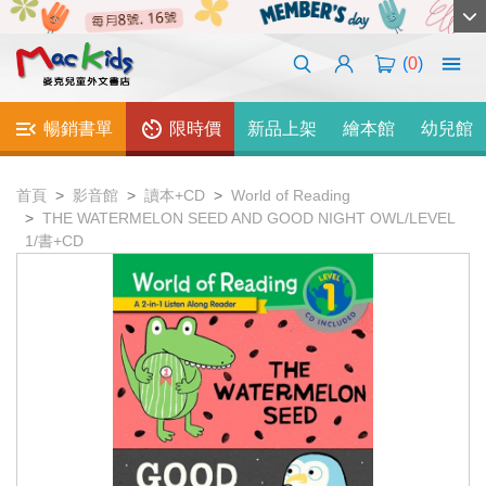
(
0
)
暢銷書單
限時價
新品上架
繪本館
幼兒館
首頁
影音館
讀本+CD
World of Reading
THE WATERMELON SEED AND GOOD NIGHT OWL/LEVEL
1/書+CD