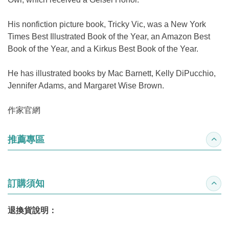
His nonfiction picture book, Tricky Vic, was a New York
Times Best Illustrated Book of the Year, an Amazon Best
Book of the Year, and a Kirkus Best Book of the Year.
He has illustrated books by Mac Barnett, Kelly DiPucchio,
Jennifer Adams, and Margaret Wise Brown.
作家官網
推薦專區
收合
訂購須知
收合
退換貨說明：