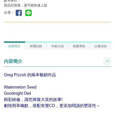
參考庫存：
貨品到貨後，盡可能快速上架
分享：
內容簡介
得獎紀錄
作家介紹
推薦專區
訂購須知
內容簡介
收合
Greg Pizzoli 的兩本暢銷作品
Watermelon Seed
Goodnight Owl
精彩絕倫，讓您捧腹大笑的故事!
劇情簡單幽默，搭配有聲CD，更添加閱讀的豐富性～