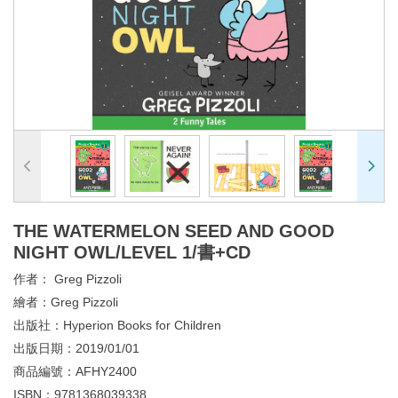
THE WATERMELON SEED AND GOOD
NIGHT OWL/LEVEL 1/書+CD
作者：
Greg Pizzoli
繪者：
Greg Pizzoli
出版社：
Hyperion Books for Children
出版日期：
2019/01/01
商品編號：
AFHY2400
ISBN：
9781368039338