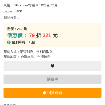
規格：
16x23cm/平裝+CD/彩色/72頁
Lexile：
400
相關分類：
定價：
280 元
優惠價：
79
折
221
元
紅利可得：
1
點
配送方式：配送到府、便利店取貨
配送地區： 台灣本島、台灣離島
缺貨中
到貨通知