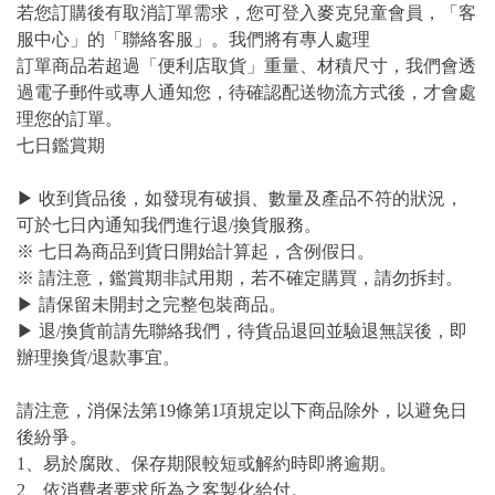
若您訂購後有取消訂單需求，您可登入麥克兒童會員，「客
服中心」的「聯絡客服」。我們將有專人處理
訂單商品若超過「便利店取貨」重量、材積尺寸，我們會透
過電子郵件或專人通知您，待確認配送物流方式後，才會處
理您的訂單。
七日鑑賞期
▶ 收到貨品後，如發現有破損、數量及產品不符的狀況，
可於七日內通知我們進行退/換貨服務。
※ 七日為商品到貨日開始計算起，含例假日。
※ 請注意，鑑賞期非試用期，若不確定購買，請勿拆封。
▶ 請保留未開封之完整包裝商品。
▶ 退/換貨前請先聯絡我們，待貨品退回並驗退無誤後，即
辦理換貨/退款事宜。
請注意，消保法第19條第1項規定以下商品除外，以避免日
後紛爭。
1、易於腐敗、保存期限較短或解約時即將逾期。
2、依消費者要求所為之客製化給付。