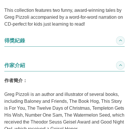
This collection features two funny, award-winning tales by
Greg Pizzoli accompanied by a word-for-word narration on
CD-perfect for kids just learning to read!
得獎紀錄
收合
作家介紹
收合
作者簡介：
Greg Pizzoli is an author and illustrator of several books,
including Baloney and Friends, The Book Hog, This Story
is For You, The Twelve Days of Christmas, Templeton Gets
His Wish, Number One Sam, The Watermelon Seed, which
received the Theodor Seuss Geisel Award and Good Night
Owl, which received a Geisel Honor.