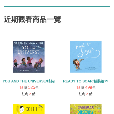
近期觀看商品一覽
YOU AND THE UNIVERSE/精裝繪本
READY TO SOAR/精裝繪本
525
499
75
折
元
75
折
元
紅利
2
點
紅利
2
點