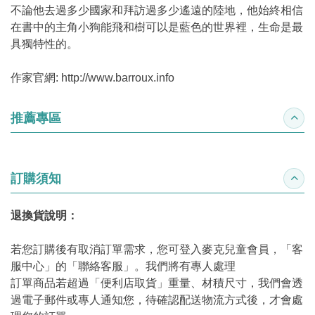
不論他去過多少國家和拜訪過多少遙遠的陸地，他始終相信
在書中的主角小狗能飛和樹可以是藍色的世界裡，生命是最
具獨特性的。
作家官網: http://www.barroux.info
推薦專區
收合
訂購須知
收合
退換貨說明：
若您訂購後有取消訂單需求，您可登入麥克兒童會員，「客
服中心」的「聯絡客服」。我們將有專人處理
訂單商品若超過「便利店取貨」重量、材積尺寸，我們會透
過電子郵件或專人通知您，待確認配送物流方式後，才會處