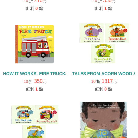
210
350
10
折
元
10
折
元
紅利
0
點
紅利
1
點
HOW IT WORKS: FIRE TRUCK/硬頁書
TALES FROM ACORN WOOD 
350
1317
10
折
元
10
折
元
紅利
1
點
紅利
0
點