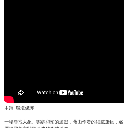
主題: 環境保護
一場尋找大象、鸚鵡和蛇的遊戲，藉由作者的細膩運鏡，逐