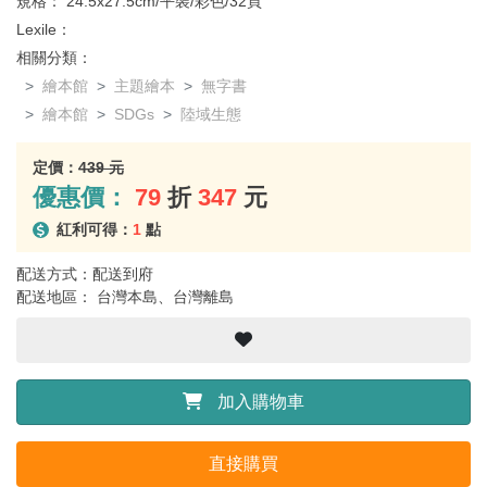
規格：
24.5x27.5cm/平裝/彩色/32頁
Lexile：
相關分類：
繪本館
主題繪本
無字書
繪本館
SDGs
陸域生態
定價：
439 元
優惠價：
79
折
347
元
紅利可得：
1
點
配送方式：配送到府
配送地區： 台灣本島、台灣離島
加入購物車
直接購買