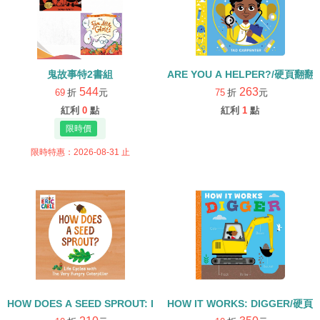
鬼故事特2書組
ARE YOU A HELPER?/硬頁翻翻
544
263
69
折
元
75
折
元
紅利
0
點
紅利
1
點
限時特惠：2026-08-31 止
HOW DOES A SEED SPROUT: LIFE CYCLES WITH THE VERY H
HOW IT WORKS: DIGGER/硬頁