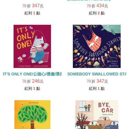
347
434
79
折
元
79
折
元
紅利
1
點
紅利
2
點
IT'S ONLY ONE/公德心/禮儀/環保 (115年度深耕閱讀入選書單)
SOMEBODY SWALLOWED S
246
347
78
折
元
79
折
元
紅利
1
點
紅利
1
點