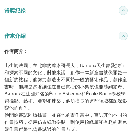
得獎紀錄
收合
作家介紹
收合
作者簡介：
出生於法國，在北非的摩洛哥長大，Barroux天生熱愛旅行
和探索不同的文化，對他來說，創作一本新童書就像開啟一
個新的旅程，他努力創造出不同於一般的藝術作品，創作童
書時，他總是試著讓住在自己內心的小男孩也能感到驚奇。
Barroux在法國知名的École Estienne和École Boule學校學
習攝影、藝術、雕塑和建築，他所擅長的這些領域都深深影
響他的創作。
他開始嘗試雕版插畫，並在他的畫作當中，嘗試其他不同的
作畫技巧，從用仿古紙做拼貼，到使用粉蠟筆和有趣的調色
盤作畫都是他曾嘗試過的作畫方式。