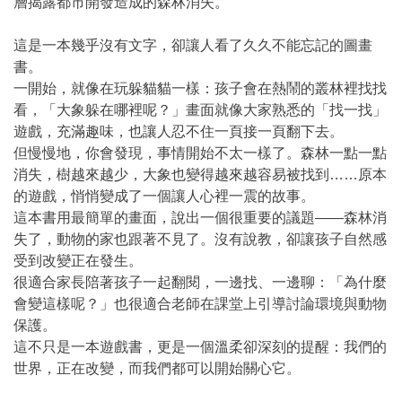
層揭露都市開發造成的森林消失。
這是一本幾乎沒有文字，卻讓人看了久久不能忘記的圖畫
書。
一開始，就像在玩躲貓貓一樣：孩子會在熱鬧的叢林裡找找
看，「大象躲在哪裡呢？」畫面就像大家熟悉的「找一找」
遊戲，充滿趣味，也讓人忍不住一頁接一頁翻下去。
但慢慢地，你會發現，事情開始不太一樣了。森林一點一點
消失，樹越來越少，大象也變得越來越容易被找到……原本
的遊戲，悄悄變成了一個讓人心裡一震的故事。
這本書用最簡單的畫面，說出一個很重要的議題——森林消
失了，動物的家也跟著不見了。沒有說教，卻讓孩子自然感
受到改變正在發生。
很適合家長陪著孩子一起翻閱，一邊找、一邊聊：「為什麼
會變這樣呢？」也很適合老師在課堂上引導討論環境與動物
保護。
這不只是一本遊戲書，更是一個溫柔卻深刻的提醒：我們的
世界，正在改變，而我們都可以開始關心它。