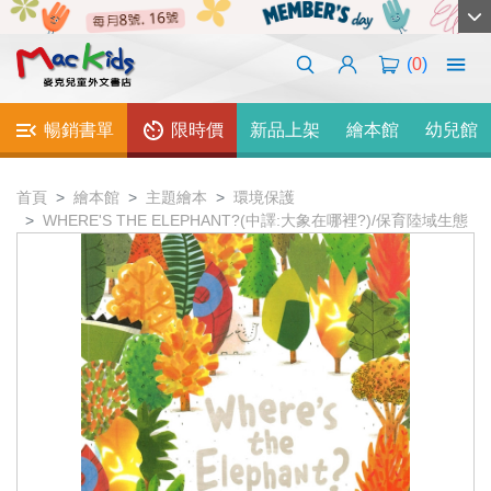
(
0
)
暢銷書單
限時價
新品上架
繪本館
幼兒館
首頁
繪本館
主題繪本
環境保護
WHERE'S THE ELEPHANT?(中譯:大象在哪裡?)/保育陸域生態