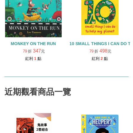
MONKEY ON THE RUN
10 SMALL THINGS I CAN DO 
347
498
79
折
元
79
折
元
紅利
1
點
紅利
2
點
近期觀看商品一覽