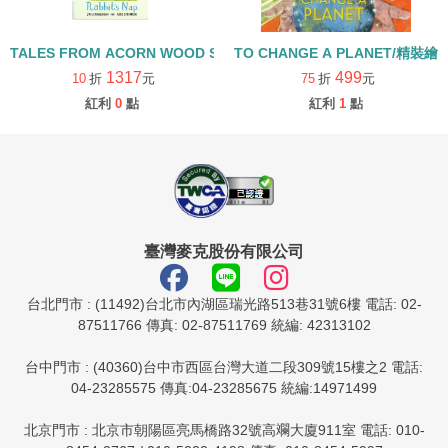
TALES FROM ACORN WOOD STORY COLLECTION 生活日常組/
TO CHANGE A PLANET/精裝繪
1317
499
10
折
元
75
折
元
紅利
0
點
紅利
1
點
臺灣麥克股份有限公司
台北門市 : (11492)台北市內湖區瑞光路513巷31號6樓 電話: 02-
87511766 傳真: 02-87511769 統編: 42313102
台中門市 : (40360)台中市西區台灣大道二段309號15樓之2 電話:
04-23285575 傳真:04-23285675 統編:14971499
北京門市 : 北京市朝陽區亮馬橋路32號高斕大廈911室 電話: 010-