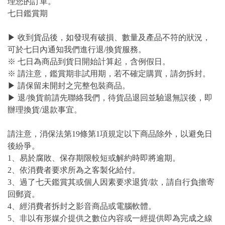
理您的訂單。
七日鑑賞期
▶ 收到貨品後，如發現有破損、數量及產品不符的狀況，
可於七日內通知我們進行退/換貨服務。
※ 七日為商品到貨日開始計算起，含例假日。
※ 請注意，鑑賞期非試用期，若不確定購買，請勿拆封。
▶ 請保留未開封之完整包裝商品。
▶ 退/換貨前請先聯絡我們，待貨品退回並驗退無誤後，即
辦理換貨/退款事宜。
請注意，消保法第19條第1項規定以下商品除外，以避免日
後紛爭。
1、易於腐敗、保存期限較短或解約時即將逾期。
2、依消費者要求所為之客製化給付。
3、過了七天鑑賞其或個人因素要求退貨/款，請自行負擔寄
回郵資。
4、經消費者拆封之影音商品或電腦軟體。
5、非以有形媒介提供之數位內容或一經提供即為完成之線