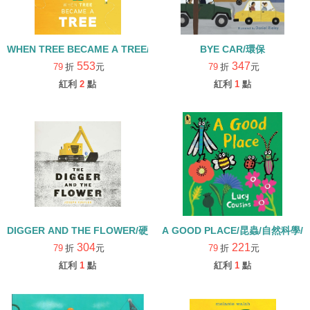
WHEN TREE BECAME A TREE/精裝
BYE CAR/環保
553
347
79
折
元
79
折
元
紅利
2
點
紅利
1
點
DIGGER AND THE FLOWER/硬頁書
A GOOD PLACE/昆蟲/自然科學
304
221
79
折
元
79
折
元
紅利
1
點
紅利
1
點