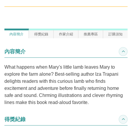
內容簡介
得獎紀錄
作家介紹
推薦專區
訂購須知
內容簡介
收合
What happens when Mary's little lamb leaves Mary to
explore the farm alone? Best-selling author Iza Trapani
delights readers with this curious lamb who finds
excitement and adventure before finally returning home
safe and sound. Chrming illustrations and clever rhyming
lines make this book read-aloud favorite.
得獎紀錄
收合