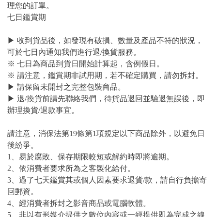
理您的訂單。
七日鑑賞期
▶ 收到貨品後，如發現有破損、數量及產品不符的狀況，
可於七日內通知我們進行退/換貨服務。
※ 七日為商品到貨日開始計算起，含例假日。
※ 請注意，鑑賞期非試用期，若不確定購買，請勿拆封。
▶ 請保留未開封之完整包裝商品。
▶ 退/換貨前請先聯絡我們，待貨品退回並驗退無誤後，即
辦理換貨/退款事宜。
請注意，消保法第19條第1項規定以下商品除外，以避免日
後紛爭。
1、易於腐敗、保存期限較短或解約時即將逾期。
2、依消費者要求所為之客製化給付。
3、過了七天鑑賞其或個人因素要求退貨/款，請自行負擔寄
回郵資。
4、經消費者拆封之影音商品或電腦軟體。
5、非以有形媒介提供之數位內容或一經提供即為完成之線