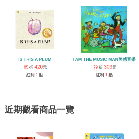
IS THIS A PLUM
I AM THE MUSIC MAN美感音
420
303
85
折
元
79
折
元
紅利
1
點
紅利
1
點
近期觀看商品一覽