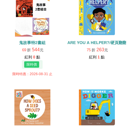
鬼故事特2書組
ARE YOU A HELPER?/硬頁翻翻
544
263
69
折
元
75
折
元
紅利
0
點
紅利
1
點
限時特惠：2026-08-31 止