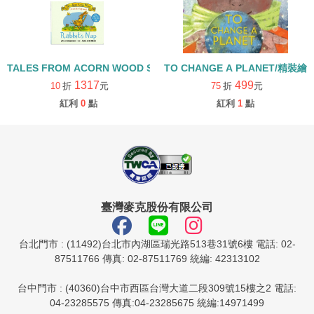
TALES FROM ACORN WOOD STORY COLLECTION 生活日常組/
TO CHANGE A PLANET/精裝繪
1317
499
10
折
元
75
折
元
紅利
0
點
紅利
1
點
臺灣麥克股份有限公司
台北門市 : (11492)台北市內湖區瑞光路513巷31號6樓 電話: 02-
87511766 傳真: 02-87511769 統編: 42313102
台中門市 : (40360)台中市西區台灣大道二段309號15樓之2 電話:
04-23285575 傳真:04-23285675 統編:14971499