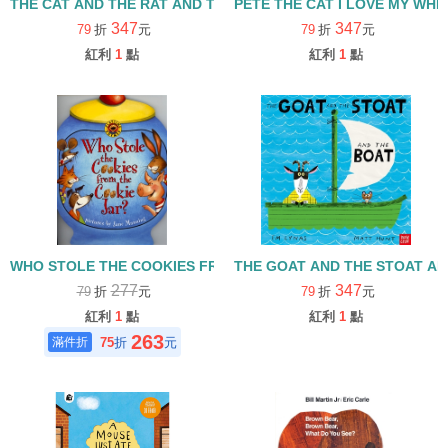
THE CAT AND THE RAT AND THE HAT/書+QR code/繪本+線上音檔
PETE THE CAT I LOVE M
347
347
79
折
元
79
折
元
紅利
1
點
紅利
1
點
WHO STOLE THE COOKIES FROM THE COOKIE JAR? /暢銷
THE GOAT AND THE STOAT 
277
347
79
折
元
79
折
元
紅利
1
點
紅利
1
點
263
75
折
元