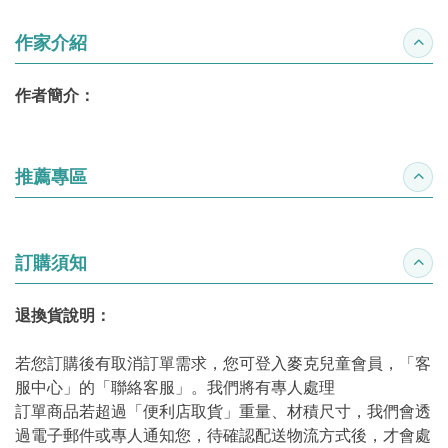
作家介紹
收合
作者簡介：
推薦專區
收合
訂購須知
收合
退換貨說明：
若您訂購後有取消訂單需求，您可登入麥克兒童會員，「客
服中心」的「聯絡客服」。我們將有專人處理
訂單商品若超過「便利店取貨」重量、材積尺寸，我們會透
過電子郵件或專人通知您，待確認配送物流方式後，才會處