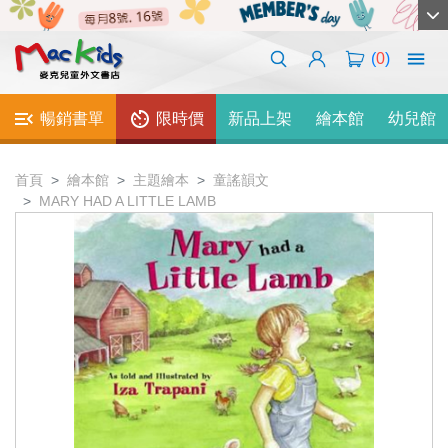
(
0
)
暢銷書單
限時價
新品上架
繪本館
幼兒館
首頁
繪本館
主題繪本
童謠韻文
MARY HAD A LITTLE LAMB