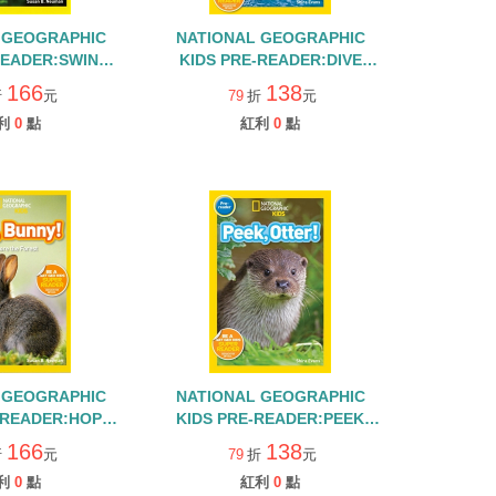
 GEOGRAPHIC
NATIONAL GEOGRAPHIC
READER:SWING
KIDS PRE-READER:DIVE
LORE THE RAIN
DOLPHIN
166
138
折
元
79
折
元
OREST
利
0
點
紅利
0
點
 GEOGRAPHIC
NATIONAL GEOGRAPHIC
-READER:HOP
KIDS PRE-READER:PEEK
UNNY
OTTER
166
138
折
元
79
折
元
利
0
點
紅利
0
點