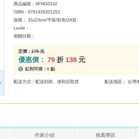
商品編號：
AFNG0142
ISBN：
9781426321252
規格：
15x23cm/平裝/彩色/24頁
Lexile：
相關分類：
定價：
175 元
優惠價：
79
折
138
元
紅利可得：
0
點
配送方式：配送到府、便利店取貨
配送地區： 台灣
作家介紹
推薦專區