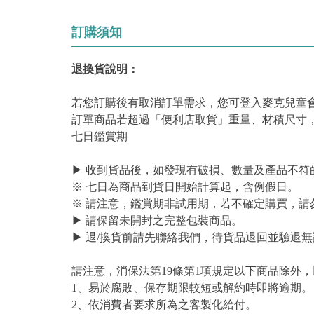
訂購須知
退換貨說明：
若您訂購後有取消訂單需求，您可登入麥克兒童
訂單商品若超過「便利店取貨」重量、材積尺寸
七日鑑賞期
▶ 收到貨品後，如發現有破損、數量及產品不符
※ 七日為商品到貨日開始計算起，含例假日。
※ 請注意，鑑賞期非試用期，若不確定購買，請
▶ 請保留未開封之完整包裝商品。
▶ 退/換貨前請先聯絡我們，待貨品退回並驗退無
請注意，消保法第19條第1項規定以下商品除外
1、易於腐敗、保存期限較短或解約時即將逾期。
2、依消費者要求所為之客製化給付。