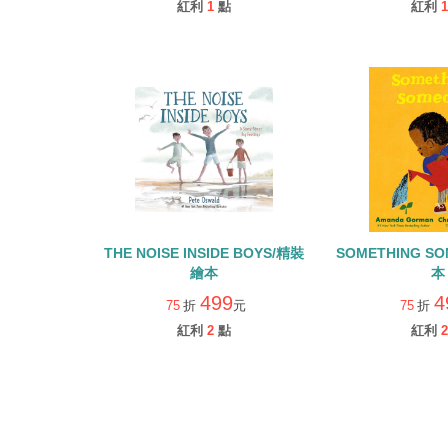
紅利
1
點
紅利
1
THE NOISE INSIDE BOYS/精裝
SOMETHING S
繪本
本
499
4
75
折
元
75
折
紅利
2
點
紅利
2