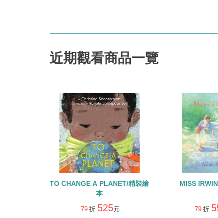
近期觀看商品一覽
TO CHANGE A PLANET/精裝繪
MISS IRW
本
525
5
79
折
元
79
折