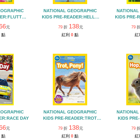
EOGRAPHIC
NATIONAL GEOGRAPHIC
NATIONAL
DER:FLUTTER
KIDS PRE-READER:HELLO
KIDS PRE-
RFLY
PENGUIN
SLOTH EXP
66
138
元
79
折
元
79
F
點
紅利
0
點
紅
EOGRAPHIC
NATIONAL GEOGRAPHIC
NATIONAL
ER:RACE DAY
KIDS PRE-READER:TROT
KIDS PRE
PONY
B
66
138
元
79
折
元
79
點
紅利
0
點
紅