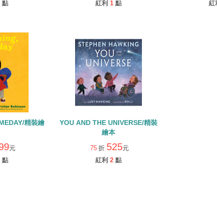
點
紅利
1
點
紅
OMEDAY/精裝繪
YOU AND THE UNIVERSE/精裝
繪本
99
525
元
75
折
元
點
紅利
2
點