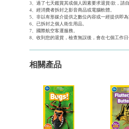
3、過了七天鑑賞其或個人因素要求退貨/款，請
4、經消費者拆封之影音商品或電腦軟體。
5、非以有形媒介提供之數位內容或一經提供即
6、已拆封之個人衛生用品。
7、國際航空客運服務。
8、收到您的退貨，檢查無誤後，會在七個工作日
相關產品