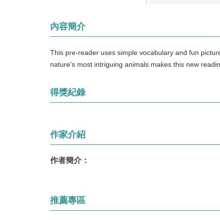
內容簡介
This pre-reader uses simple vocabulary and fun picture
nature's most intriguing animals makes this new readin
得獎紀錄
作家介紹
作者簡介：
推薦專區