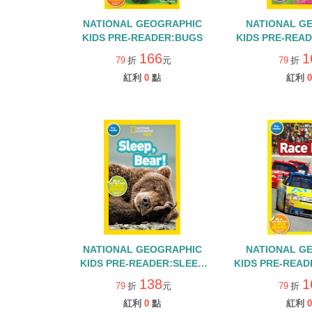
NATIONAL GEOGRAPHIC
NATIONAL G
KIDS PRE-READER:BUGS
KIDS PRE-REA
BUTTE
166
1
79
折
元
79
折
紅利
0
點
紅利
0
NATIONAL GEOGRAPHIC
NATIONAL G
KIDS PRE-READER:SLEEP
KIDS PRE-READ
BEAR
138
1
79
折
元
79
折
紅利
0
點
紅利
0