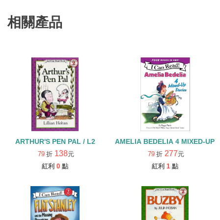
相關產品
ARTHUR'S PEN PAL / L2
AMELIA BEDELIA 4 MIXED-UP 
138
277
79
折
元
79
折
元
紅利
0
點
紅利
1
點