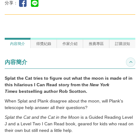
分享：
內容簡介
得獎紀錄
作家介紹
推薦專區
訂購須知
內容簡介
收合
Splat the Cat tries to figure out what the moon is made of in
this hilarious I Can Read story from the
New York
Times
bestselling author Rob Scotton.
When Splat and Plank disagree about the moon, will Plank's
telescope help answer all their questions?
Splat the Cat and the Cat in the Moon
is a Guided Reading Level
J and a Level Two I Can Read book, geared for kids who read on
their own but still need a little help.