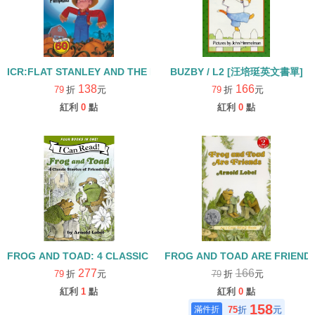
ICR:FLAT STANLEY AND THE MISSING PUMPKINS /L2
BUZBY / L2 [汪培珽英文書單]
138
166
79
折
元
79
折
元
紅利
0
點
紅利
0
點
FROG AND TOAD: 4 CLASSIC STORIES OF FRIENDSHIP/I CAN R
FROG AND TOAD ARE FRIEN
277
166
79
折
元
79
折
元
紅利
1
點
紅利
0
點
158
75
折
元