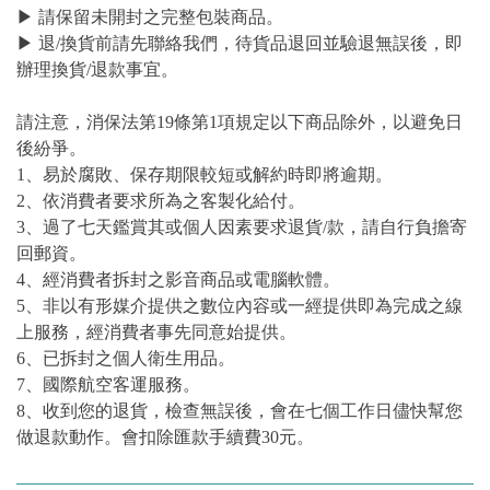
▶ 請保留未開封之完整包裝商品。
▶ 退/換貨前請先聯絡我們，待貨品退回並驗退無誤後，即
辦理換貨/退款事宜。
請注意，消保法第19條第1項規定以下商品除外，以避免日
後紛爭。
1、易於腐敗、保存期限較短或解約時即將逾期。
2、依消費者要求所為之客製化給付。
3、過了七天鑑賞其或個人因素要求退貨/款，請自行負擔寄
回郵資。
4、經消費者拆封之影音商品或電腦軟體。
5、非以有形媒介提供之數位內容或一經提供即為完成之線
上服務，經消費者事先同意始提供。
6、已拆封之個人衛生用品。
7、國際航空客運服務。
8、收到您的退貨，檢查無誤後，會在七個工作日儘快幫您
做退款動作。會扣除匯款手續費30元。