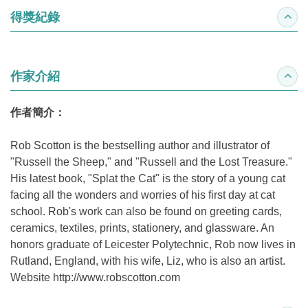
得獎紀錄
收合
作家介紹
收合
作者簡介：
Rob Scotton is the bestselling author and illustrator of
"Russell the Sheep," and "Russell and the Lost Treasure."
His latest book, "Splat the Cat" is the story of a young cat
facing all the wonders and worries of his first day at cat
school. Rob's work can also be found on greeting cards,
ceramics, textiles, prints, stationery, and glassware. An
honors graduate of Leicester Polytechnic, Rob now lives in
Rutland, England, with his wife, Liz, who is also an artist.
Website http://www.robscotton.com