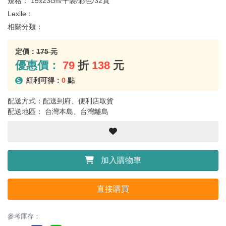
規格：
15x23cm/平裝/彩色/32頁
Lexile：
相關分類：
定價：
175 元
優惠價：
79
折
138
元
紅利可得：
0
點
配送方式：配送到府、便利店取貨
配送地區： 台灣本島、台灣離島
加入購物車
直接購買
參考庫存：