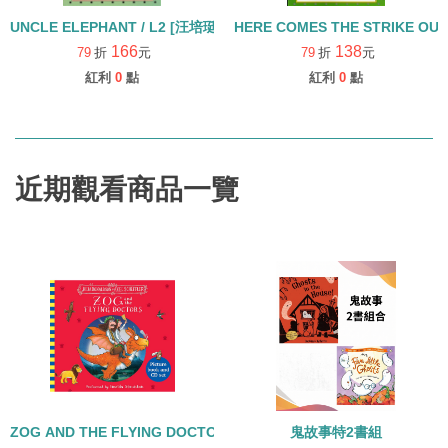
UNCLE ELEPHANT / L2 [汪培珽英文書單]
166
138
79
折
元
79
折
元
紅利
0
點
紅利
0
點
近期觀看商品一覽
ZOG AND THE FLYING DOCTORS/英文繪本+CD
鬼故事特2書組