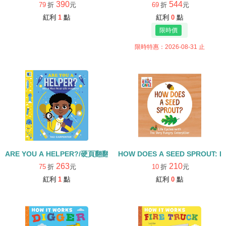
390
544
79
折
元
69
折
元
紅利
1
點
紅利
0
點
限時特惠：2026-08-31 止
ARE YOU A HELPER?/硬頁翻翻書
HOW DOES A SEED SPROUT: L
263
210
75
折
元
10
折
元
紅利
1
點
紅利
0
點