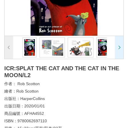
ICR:SPLAT THE CAT AND THE CAT IN THE
MOON/L2
作者：
Rob Scotton
繪者：
Rob Scotton
出版社：
HarperCollins
出版日期：
2020/01/01
商品編號：
AFHA4552
ISBN：
9780062697110