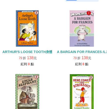
ARTHUR'S LOOSE TOOTH身體健康/ L2 [汪培珽英文書單]
138
138
79
折
元
79
折
元
紅利
0
點
紅利
0
點