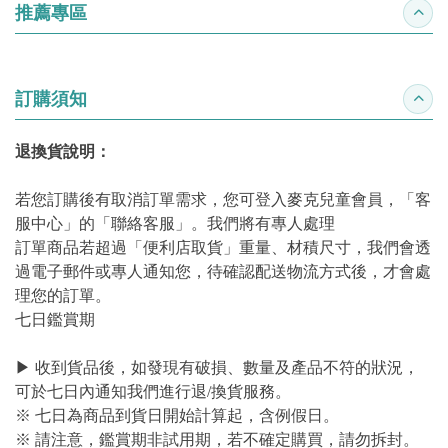
推薦專區
收合
訂購須知
收合
退換貨說明：
若您訂購後有取消訂單需求，您可登入麥克兒童會員，「客
服中心」的「聯絡客服」。我們將有專人處理
訂單商品若超過「便利店取貨」重量、材積尺寸，我們會透
過電子郵件或專人通知您，待確認配送物流方式後，才會處
理您的訂單。
七日鑑賞期
▶ 收到貨品後，如發現有破損、數量及產品不符的狀況，
可於七日內通知我們進行退/換貨服務。
※ 七日為商品到貨日開始計算起，含例假日。
※ 請注意，鑑賞期非試用期，若不確定購買，請勿拆封。