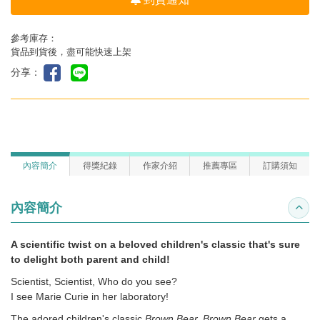
參考庫存：
貨品到貨後，盡可能快速上架
分享：
內容簡介
得獎紀錄
作家介紹
推薦專區
訂購須知
內容簡介
收合
A scientific twist on a beloved children's classic that's sure
to delight both parent and child!
Scientist, Scientist, Who do you see?
I see Marie Curie in her laboratory!
The adored children's classic
Brown Bear, Brown Bear
gets a