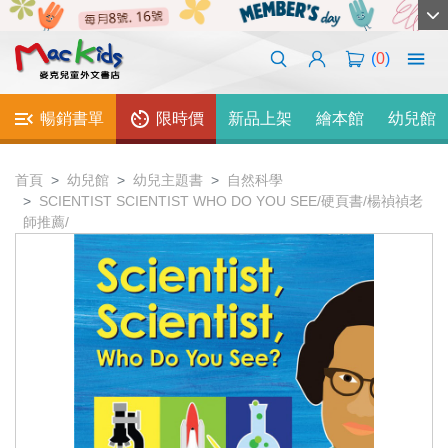
(
0
)
暢銷書單
限時價
新品上架
繪本館
幼兒館
首頁
幼兒館
幼兒主題書
自然科學
SCIENTIST SCIENTIST WHO DO YOU SEE/硬頁書/楊禎禎老
師推薦/