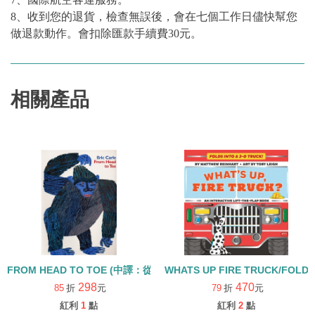
8、收到您的退貨，檢查無誤後，會在七個工作日儘快幫您
做退款動作。會扣除匯款手續費30元。
相關產品
FROM HEAD TO TOE (中譯：從頭動到腳)【61】身體動作英文童書
WHATS UP FIRE TRUCK/FOL
298
470
85
折
元
79
折
元
紅利
1
點
紅利
2
點