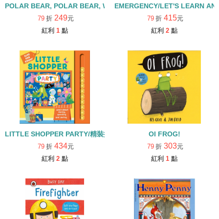
POLAR BEAR, POLAR BEAR, WHAT DO YOU HEAR?【廖彩杏
EMERGENCY/LET'S LEARN A
249
415
79
折
元
79
折
元
紅利
1
點
紅利
2
點
LITTLE SHOPPER PARTY/精裝操作書
OI FROG!
434
303
79
折
元
79
折
元
紅利
2
點
紅利
1
點