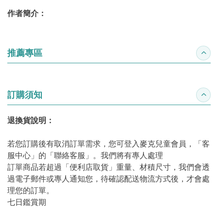
作者簡介：
推薦專區
收合
訂購須知
收合
退換貨說明：
若您訂購後有取消訂單需求，您可登入麥克兒童會員，「客
服中心」的「聯絡客服」。我們將有專人處理
訂單商品若超過「便利店取貨」重量、材積尺寸，我們會透
過電子郵件或專人通知您，待確認配送物流方式後，才會處
理您的訂單。
七日鑑賞期