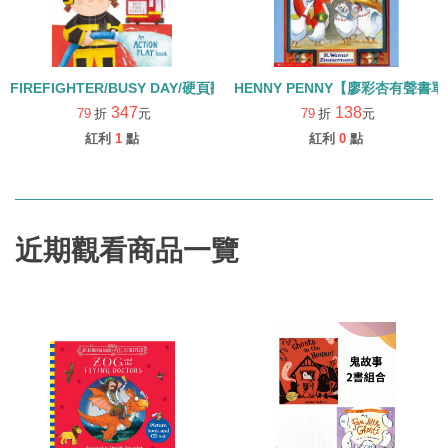
FIREFIGHTER/BUSY DAY/硬頁翻翻書
HENNY PENNY【廖彩杏有聲書單
347
138
79
折
元
79
折
元
紅利
1
點
紅利
0
點
近期觀看商品一覽