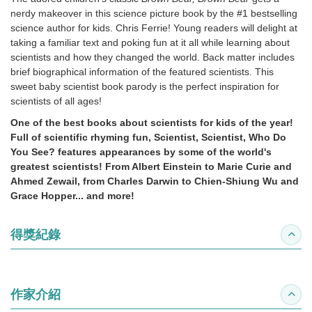
nerdy makeover in this science picture book by the #1 bestselling
science author for kids. Chris Ferrie! Young readers will delight at
taking a familiar text and poking fun at it all while learning about
scientists and how they changed the world. Back matter includes
brief biographical information of the featured scientists. This
sweet baby scientist book parody is the perfect inspiration for
scientists of all ages!
One of the best books about scientists for kids of the year!
Full of scientific rhyming fun, Scientist, Scientist, Who Do
You See? features appearances by some of the world's
greatest scientists! From Albert Einstein to Marie Curie and
Ahmed Zewail, from Charles Darwin to Chien-Shiung Wu and
Grace Hopper... and more!
得獎紀錄
收合
作家介紹
收合