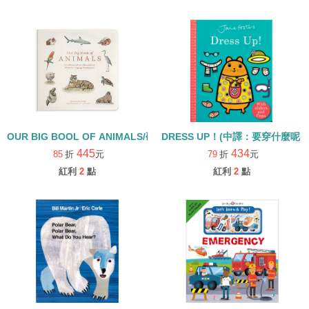
OUR BIG BOOL OF ANIMALS/硬頁書
DRESS UP！(中譯：要穿什麼呢？
445
434
85
折
元
79
折
元
紅利
2
點
紅利
2
點