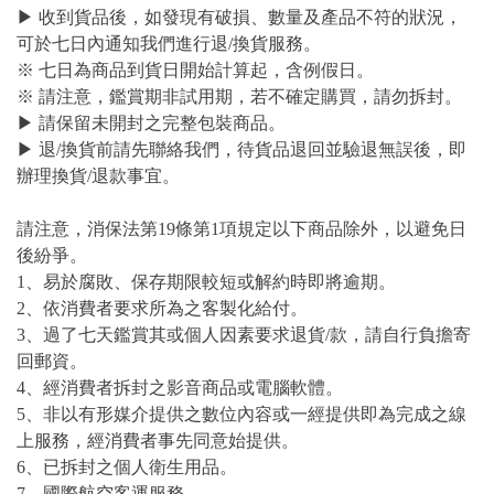
▶ 收到貨品後，如發現有破損、數量及產品不符的狀況，
可於七日內通知我們進行退/換貨服務。
※ 七日為商品到貨日開始計算起，含例假日。
※ 請注意，鑑賞期非試用期，若不確定購買，請勿拆封。
▶ 請保留未開封之完整包裝商品。
▶ 退/換貨前請先聯絡我們，待貨品退回並驗退無誤後，即
辦理換貨/退款事宜。
請注意，消保法第19條第1項規定以下商品除外，以避免日
後紛爭。
1、易於腐敗、保存期限較短或解約時即將逾期。
2、依消費者要求所為之客製化給付。
3、過了七天鑑賞其或個人因素要求退貨/款，請自行負擔寄
回郵資。
4、經消費者拆封之影音商品或電腦軟體。
5、非以有形媒介提供之數位內容或一經提供即為完成之線
上服務，經消費者事先同意始提供。
6、已拆封之個人衛生用品。
7、國際航空客運服務。