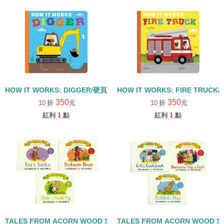
HOW IT WORKS: DIGGER/硬頁書
HOW IT WORKS: FIRE TRUCK
350
350
10
折
元
10
折
元
紅利
1
點
紅利
1
點
TALES FROM ACORN WOOD STORY COLLECTION 觀察探索組/
TALES FROM ACORN WOOD 