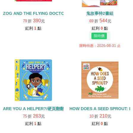
ZOG AND THE FLYING DOCTORS/英文繪本+CD
鬼故事特2書組
390
544
79
折
元
69
折
元
紅利
1
點
紅利
0
點
限時特惠：2026-08-31 止
ARE YOU A HELPER?/硬頁翻翻書
HOW DOES A SEED SPROUT: L
263
210
75
折
元
10
折
元
紅利
1
點
紅利
0
點