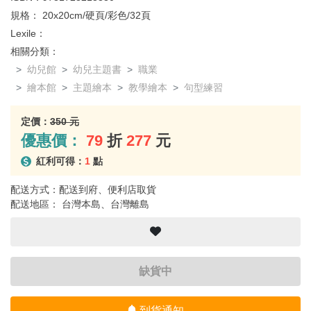
規格：
20x20cm/硬頁/彩色/32頁
Lexile：
相關分類：
幼兒館
幼兒主題書
職業
繪本館
主題繪本
教學繪本
句型練習
定價：
350 元
優惠價：
79
折
277
元
紅利可得：
1
點
配送方式：配送到府、便利店取貨
配送地區： 台灣本島、台灣離島
缺貨中
到貨通知