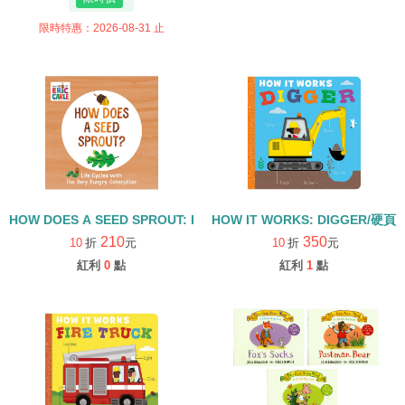
限時特惠：2026-08-31 止
HOW DOES A SEED SPROUT: LIFE CYCLES WITH THE VERY H
HOW IT WORKS: DIGGER/硬頁
210
350
10
折
元
10
折
元
紅利
0
點
紅利
1
點