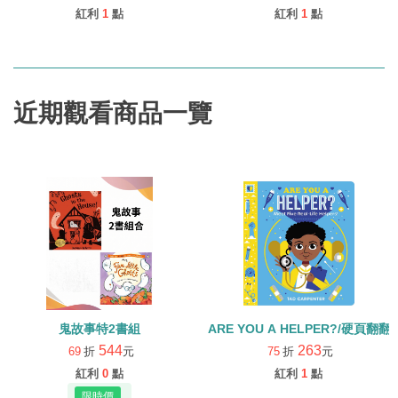
紅利
1
點
紅利
1
點
近期觀看商品一覽
鬼故事特2書組
ARE YOU A HELPER?/硬頁翻翻
544
263
69
折
元
75
折
元
紅利
0
點
紅利
1
點