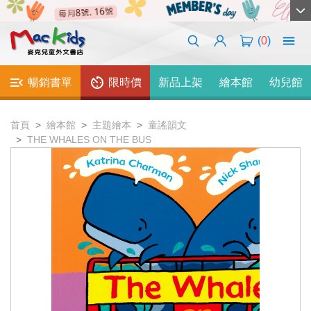
(
0
)
暢銷書單
限時價
新品上架
繪本館
幼兒館
首頁
繪本館
主題繪本
童謠韻文
THE WHALES ON THE BUS