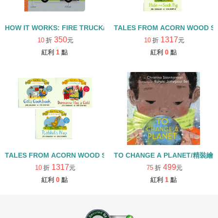
HOW IT WORKS: FIRE TRUCK/硬頁書
TALES FROM ACORN WOOD 
350
1317
10
折
元
10
折
元
紅利
1
點
紅利
0
點
TALES FROM ACORN WOOD STORY COLLECTION 生活日常組/
TO CHANGE A PLANET/精裝繪
1317
499
10
折
元
75
折
元
紅利
0
點
紅利
1
點