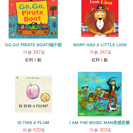
GO GO PIRATE BOAT/端午節
MARY HAD A LITTLE LION
347
347
79
折
元
79
折
元
紅利
1
點
紅利
1
點
IS THIS A PLUM
I AM THE MUSIC MAN美感音
420
303
85
折
元
79
折
元