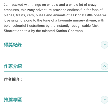
Jam-packed with things on wheels and a whole lot of crazy
creatures, this zany adventure provides endless fun for fans of
planes, trains, cars, buses and animals of all kinds! Little ones will
love singing along to the tune of a favourite nursery rhyme, with
bold, colourful illustrations by the instantly recognisable Nick
Sharratt and text by the talented Katrina Charman.
得獎紀錄
收合
作家介紹
收合
作者簡介：
推薦專區
收合