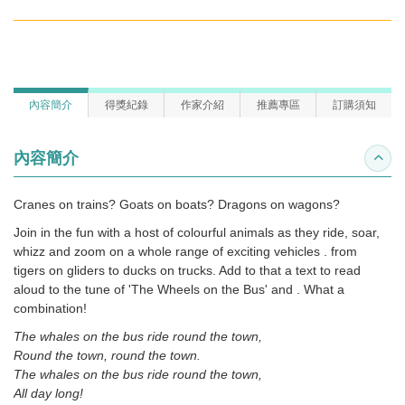
內容簡介
得獎紀錄
作家介紹
推薦專區
訂購須知
內容簡介
收合
Cranes on trains? Goats on boats? Dragons on wagons?
Join in the fun with a host of colourful animals as they ride, soar,
whizz and zoom on a whole range of exciting vehicles . from
tigers on gliders to ducks on trucks. Add to that a text to read
aloud to the tune of 'The Wheels on the Bus' and . What a
combination!
The whales on the bus ride round the town,
Round the town, round the town.
The whales on the bus ride round the town,
All day long!