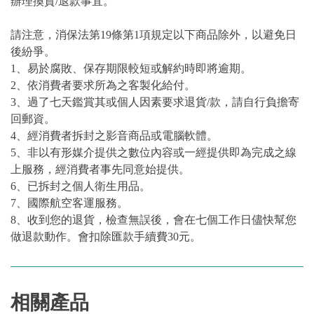
辦理換貨/退款事宜。
請注意，消保法第19條第1項規定以下商品除外，以避免日
後紛爭。
1、易於腐敗、保存期限較短或解約時即將逾期。
2、依消費者要求所為之客製化給付。
3、過了七天鑑賞其或個人因素要求退貨/款，請自行負擔寄
回郵資。
4、經消費者拆封之影音商品或電腦軟體。
5、非以有形媒介提供之數位內容或一經提供即為完成之線
上服務，經消費者事先同意始提供。
6、已拆封之個人衛生用品。
7、國際航空客運服務。
8、收到您的退貨，檢查無誤後，會在七個工作日儘快幫您
做退款動作。會扣除匯款手續費30元。
相關產品