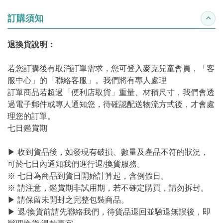
訂購須知
收合
退換貨說明：
若您訂購後有取消訂單需求，您可登入麥克兒童會員，「客
服中心」的「聯絡客服」。我們將有專人處理
訂單商品若超過「便利店取貨」重量、材積尺寸，我們會透
過電子郵件或專人通知您，待確認配送物流方式後，才會處
理您的訂單。
七日鑑賞期
▶ 收到貨品後，如發現有破損、數量及產品不符的狀況，
可於七日內通知我們進行退/換貨服務。
※ 七日為商品到貨日開始計算起，含例假日。
※ 請注意，鑑賞期非試用期，若不確定購買，請勿拆封。
▶ 請保留未開封之完整包裝商品。
▶ 退/換貨前請先聯絡我們，待貨品退回並驗退無誤後，即