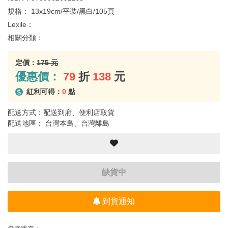
規格：
13x19cm/平裝/黑白/105頁
Lexile：
相關分類：
定價：
175 元
優惠價：
79
折
138
元
紅利可得：
0
點
配送方式：配送到府、便利店取貨
配送地區： 台灣本島、台灣離島
缺貨中
到貨通知