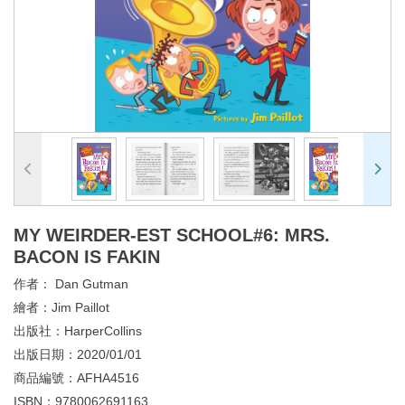
MY WEIRDER-EST SCHOOL#6: MRS.
BACON IS FAKIN
作者：
Dan Gutman
繪者：
Jim Paillot
出版社：
HarperCollins
出版日期：
2020/01/01
商品編號：
AFHA4516
ISBN：
9780062691163