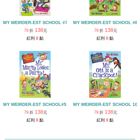
MY WEIRDER-EST SCHOOL #7: MS.JO-JO IS A YO-YO!
MY WEIRDER-EST SCHOOL #8: 
138
138
79
折
元
79
折
元
紅利
0
點
紅利
0
點
MY WEIRDER-EST SCHOOL#5: MR. MARTY LOVES A PARTY!
MY WEIRDER-EST SCHOOL 10:
138
138
79
折
元
79
折
元
紅利
0
點
紅利
0
點