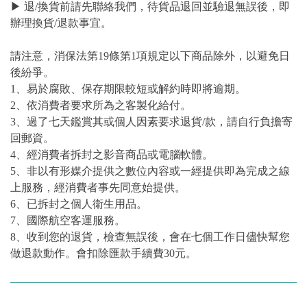
▶ 退/換貨前請先聯絡我們，待貨品退回並驗退無誤後，即
辦理換貨/退款事宜。
請注意，消保法第19條第1項規定以下商品除外，以避免日
後紛爭。
1、易於腐敗、保存期限較短或解約時即將逾期。
2、依消費者要求所為之客製化給付。
3、過了七天鑑賞其或個人因素要求退貨/款，請自行負擔寄
回郵資。
4、經消費者拆封之影音商品或電腦軟體。
5、非以有形媒介提供之數位內容或一經提供即為完成之線
上服務，經消費者事先同意始提供。
6、已拆封之個人衛生用品。
7、國際航空客運服務。
8、收到您的退貨，檢查無誤後，會在七個工作日儘快幫您
做退款動作。會扣除匯款手續費30元。