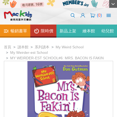
(
0
)
暢銷書單
限時價
新品上架
繪本館
幼兒館
首頁
讀本館
系列讀本
My Weird School
My Weirder-est School
MY WEIRDER-EST SCHOOL#6: MRS. BACON IS FAKIN