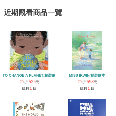
近期觀看商品一覽
TO CHANGE A PLANET/精裝繪本
MISS IRWIN/精裝繪本
525
553
79
折
元
79
折
元
紅利
1
點
紅利
1
點