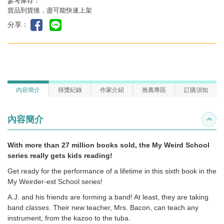
參考庫存：
貨品到貨後，盡可能快速上架
分享：
內容簡介
得獎紀錄
作家介紹
推薦專區
訂購須知
內容簡介
收合
With more than 27 million books sold, the My Weird School
series really gets kids reading!
Get ready for the performance of a lifetime in this sixth book in the
My Weirder-est School series!
A.J. and his friends are forming a band! At least, they are taking
band
classes
. Their new teacher, Mrs. Bacon, can teach any
instrument, from the kazoo to the tuba.