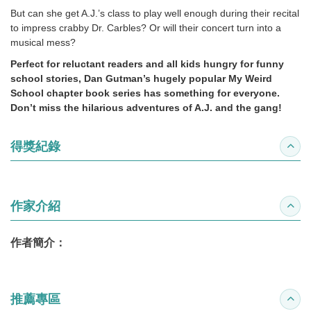
But can she get A.J.’s class to play well enough during their recital
to impress crabby Dr. Carbles? Or will their concert turn into a
musical mess?
Perfect for reluctant readers and all kids hungry for funny
school stories, Dan Gutman’s hugely popular My Weird
School chapter book series has something for everyone.
Don’t miss the hilarious adventures of A.J. and the gang!
得獎紀錄
收合
作家介紹
收合
作者簡介：
推薦專區
收合