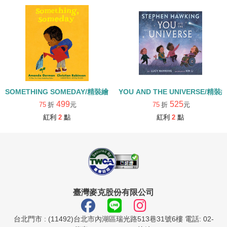
SOMETHING SOMEDAY/精裝繪本
YOU AND THE UNIVERSE/精裝
499
525
75
折
元
75
折
元
紅利
2
點
紅利
2
點
臺灣麥克股份有限公司
台北門市 : (11492)台北市內湖區瑞光路513巷31號6樓 電話: 02-