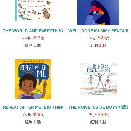
THE WORLD AND EVERYTHING IN IT/精裝繪本
WELL DONE MUMMY PENGUI
553
525
79
折
元
79
折
元
紅利
1
點
紅利
1
點
REPEAT AFTER ME: BIG THINGS TO SAY EVERY DAY/精裝繪本
THE NOISE INSIDE BOYS/精裝
499
499
75
折
元
75
折
元
紅利
2
點
紅利
2
點