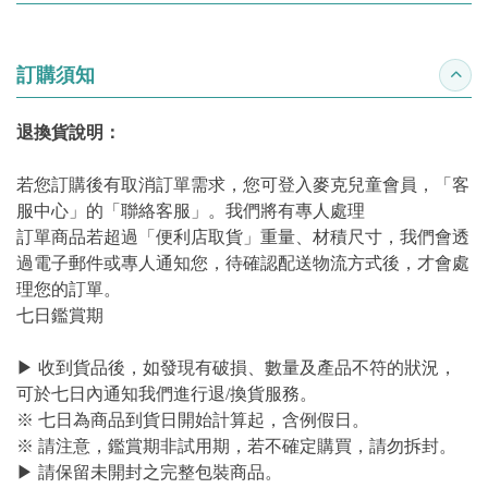
訂購須知
收合
退換貨說明：
若您訂購後有取消訂單需求，您可登入麥克兒童會員，「客
服中心」的「聯絡客服」。我們將有專人處理
訂單商品若超過「便利店取貨」重量、材積尺寸，我們會透
過電子郵件或專人通知您，待確認配送物流方式後，才會處
理您的訂單。
七日鑑賞期
▶ 收到貨品後，如發現有破損、數量及產品不符的狀況，
可於七日內通知我們進行退/換貨服務。
※ 七日為商品到貨日開始計算起，含例假日。
※ 請注意，鑑賞期非試用期，若不確定購買，請勿拆封。
▶ 請保留未開封之完整包裝商品。