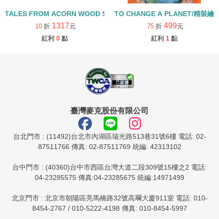
TALES FROM ACORN WOOD STORY COLLECTION 生活日常組/
TO CHANGE A PLANET/精裝繪
1317
499
10
折
元
75
折
元
紅利
0
點
紅利
1
點
臺灣麥克股份有限公司
台北門市 : (11492)台北市內湖區瑞光路513巷31號6樓 電話: 02-
87511766 傳真: 02-87511769 統編: 42313102
台中門市 : (40360)台中市西區台灣大道二段309號15樓之2 電話:
04-23285575 傳真:04-23285675 統編:14971499
北京門市 : 北京市朝陽區亮馬橋路32號高斕大廈911室 電話: 010-
8454-2767 / 010-5222-4198 傳真: 010-8454-5997