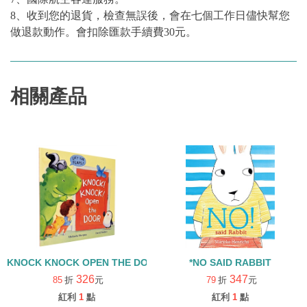
8、收到您的退貨，檢查無誤後，會在七個工作日儘快幫您
做退款動作。會扣除匯款手續費30元。
相關產品
KNOCK KNOCK OPEN THE DOOR(中譯：叩叩叩！是誰在敲門)/
*NO SAID RABBIT
326
347
85
折
元
79
折
元
紅利
1
點
紅利
1
點