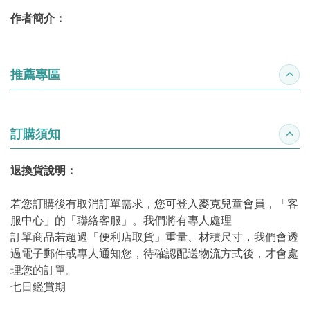
作者簡介：
推薦專區
收合
訂購須知
收合
退換貨說明：
若您訂購後有取消訂單需求，您可登入麥克兒童會員，「客
服中心」的「聯絡客服」。我們將有專人處理
訂單商品若超過「便利店取貨」重量、材積尺寸，我們會透
過電子郵件或專人通知您，待確認配送物流方式後，才會處
理您的訂單。
七日鑑賞期