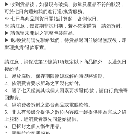
▶ 收到貨品後，如發現有破損、數量及產品不符的狀況，
可於七日內通知我們進行退/換貨服務。
※ 七日為商品到貨日開始計算起，含例假日。
※ 請注意，鑑賞期非試用期，若不確定購買，請勿拆封。
▶ 請保留未開封之完整包裝商品。
▶ 退/換貨前請先聯絡我們，待貨品退回並驗退無誤後，即
辦理換貨/退款事宜。
請注意，消保法第19條第1項規定以下商品除外，以避免日
後紛爭。
1、易於腐敗、保存期限較短或解約時即將逾期。
2、依消費者要求所為之客製化給付。
3、過了七天鑑賞其或個人因素要求退貨/款，請自行負擔寄
回郵資。
4、經消費者拆封之影音商品或電腦軟體。
5、非以有形媒介提供之數位內容或一經提供即為完成之線
上服務，經消費者事先同意始提供。
6、已拆封之個人衛生用品。
7、國際航空客運服務。