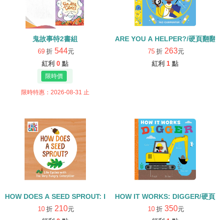
鬼故事特2書組
ARE YOU A HELPER?/硬頁翻翻
544
263
69
折
元
75
折
元
紅利
0
點
紅利
1
點
限時特惠：2026-08-31 止
HOW DOES A SEED SPROUT: LIFE CYCLES WITH THE VERY H
HOW IT WORKS: DIGGER/硬頁
210
350
10
折
元
10
折
元