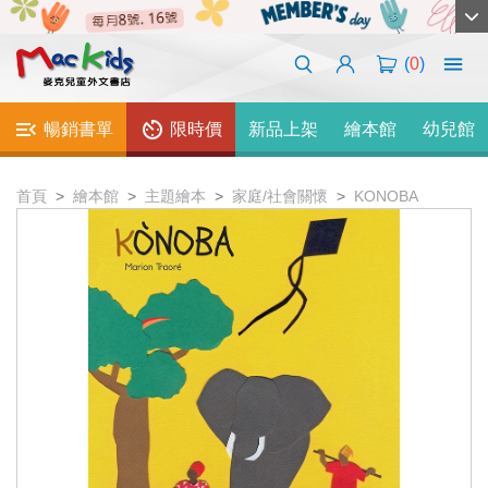
(
0
)
暢銷書單
限時價
新品上架
繪本館
幼兒館
首頁
繪本館
主題繪本
家庭/社會關懷
KONOBA