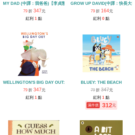
MY DAD (中譯：我爸爸)【李貞慧文法力/父親節
GROW UP DAVID(中譯：快長大
347
164
79
折
元
79
折
元
紅利
1
點
紅利
0
點
WELLINGTON'S BIG DAY OUT:PERFECT FOR FATHER'S DAY
BLUEY: THE BEACH
347
347
79
折
元
79
折
元
紅利
1
點
紅利
1
點
312
元