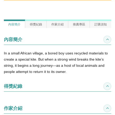
內容簡介
得獎紀錄
作家介紹
推薦專區
訂購須知
內容簡介
收合
In a small African village, a bored boy uses recycled materials to
create a special kite. But when a strong wind breaks the kite’s
string, it begins a long journey―as a host of local animals and
people attempt to return it to its owner.
得獎紀錄
收合
作家介紹
收合