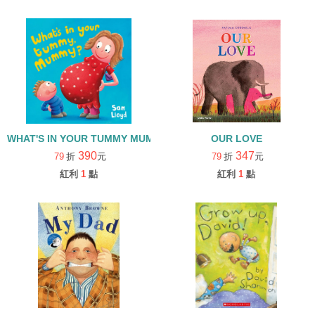
WHAT'S IN YOUR TUMMY MUMMY/翻翻書/母親節
OUR LOVE
390
347
79
折
元
79
折
元
紅利
1
點
紅利
1
點