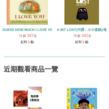
GUESS HOW MUCH I LOVE YOU (中譯：猜猜我有多愛你)【
A BIT LOST(中譯：小小迷路)/母
347
342
79
折
元
78
折
元
紅利
1
點
紅利
1
點
近期觀看商品一覽