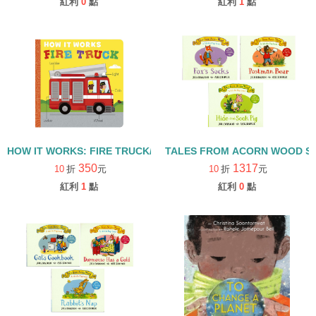
紅利
0
點
紅利
1
點
HOW IT WORKS: FIRE TRUCK/硬頁書
TALES FROM ACORN WOOD 
350
1317
10
折
元
10
折
元
紅利
1
點
紅利
0
點