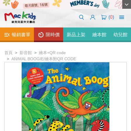
(
0
)
暢銷書單
限時價
新品上架
繪本館
幼兒館
首頁
影音館
繪本+QR code
ANIMAL BOOGIE/繪本附QR CODE