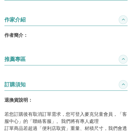
作家介紹
收合
作者簡介：
推薦專區
收合
訂購須知
收合
退換貨說明：
若您訂購後有取消訂單需求，您可登入麥克兒童會員，「客
服中心」的「聯絡客服」。我們將有專人處理
訂單商品若超過「便利店取貨」重量、材積尺寸，我們會透