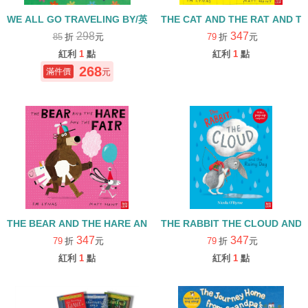
WE ALL GO TRAVELING BY/英文繪本附QR CODE
THE CAT AND THE RAT AND
298
347
85
折
元
79
折
元
紅利
1
點
紅利
1
點
268
元
THE BEAR AND THE HARE AND THE FAIR 繪本+QRcode
THE RABBIT THE CLOUD AND
347
347
79
折
元
79
折
元
紅利
1
點
紅利
1
點