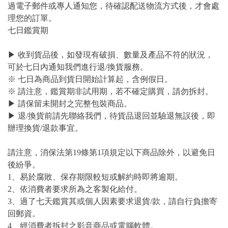
過電子郵件或專人通知您，待確認配送物流方式後，才會處
理您的訂單。
七日鑑賞期
▶ 收到貨品後，如發現有破損、數量及產品不符的狀況，
可於七日內通知我們進行退/換貨服務。
※ 七日為商品到貨日開始計算起，含例假日。
※ 請注意，鑑賞期非試用期，若不確定購買，請勿拆封。
▶ 請保留未開封之完整包裝商品。
▶ 退/換貨前請先聯絡我們，待貨品退回並驗退無誤後，即
辦理換貨/退款事宜。
請注意，消保法第19條第1項規定以下商品除外，以避免日
後紛爭。
1、易於腐敗、保存期限較短或解約時即將逾期。
2、依消費者要求所為之客製化給付。
3、過了七天鑑賞其或個人因素要求退貨/款，請自行負擔寄
回郵資。
4、經消費者拆封之影音商品或電腦軟體。