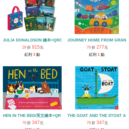
JULIA DONALDSON 繪本+QRCODE套組(8冊合售)
JOURNEY HOME FROM GRAN
915
277
29
折
元
79
折
元
紅利
3
點
紅利
1
點
HEN IN THE BED/英文繪本+QR CODE (中譯:過去一點)
THE GOAT AND THE STOAT 
347
347
79
折
元
79
折
元