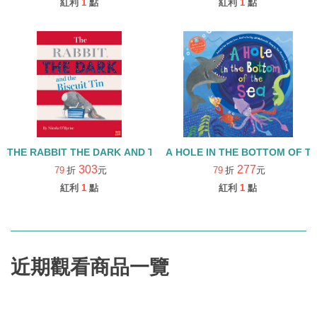
紅利
1
點
紅利
1
點
THE RABBIT THE DARK AND THE BISCUIT TIN 繪本+QRCODE
A HOLE IN THE BOT
303
277
79
折
元
79
折
元
紅利
1
點
紅利
1
點
近期觀看商品一覽