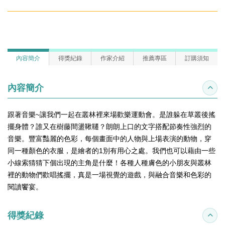
內容簡介
得獎紀錄
作家介紹
推薦專區
訂購須知
內容簡介
收合
跟著音樂~讓我們一起在叢林裡來場歡樂運動會。是誰躲在草叢後搖
擺身體？誰又在樹藤間盪鞦韆？朗朗上口的文字搭配節奏性強烈的
音樂。豐富豔麗的色彩，每個畫面中的人物與上場表演的動物，穿
同一種顏色的衣服，是繪者的1別有用心之處。我們也可以藉由一些
小線索猜猜下個出現的主角是什麼！各種人種膚色的小朋友與叢林
裡的動物們歡唱搖擺，真是一場視覺的遊戲，與融合音樂和色彩的
閱讀饗宴。
得獎紀錄
收合