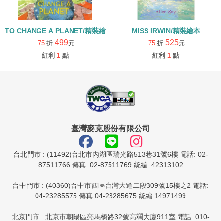
TO CHANGE A PLANET/精裝繪本
MISS IRWIN/精裝繪本
499
525
75
折
元
75
折
元
紅利
1
點
紅利
1
點
臺灣麥克股份有限公司
台北門市 : (11492)台北市內湖區瑞光路513巷31號6樓 電話: 02-
87511766 傳真: 02-87511769 統編: 42313102
台中門市 : (40360)台中市西區台灣大道二段309號15樓之2 電話:
04-23285575 傳真:04-23285675 統編:14971499
北京門市 : 北京市朝陽區亮馬橋路32號高斕大廈911室 電話: 010-