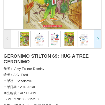
GERONIMO STILTON 69: HUG A TREE
GERONIMO
作者：
Amy Fellner Dominy
繪者：
A.G. Ford
出版社：
Scholastic
出版日期：
2018/01/01
商品編號：
AFSC6419
ISBN：
9781338215243