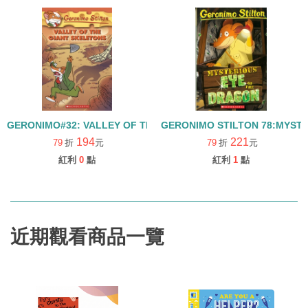
GERONIMO#32: VALLEY OF THE GIANT SKELETONS
GERONIMO STILTON 78:MYST
194
221
79
折
元
79
折
元
紅利
0
點
紅利
1
點
近期觀看商品一覽