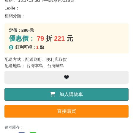
規格：
13.3×19.3cm/平裝/彩色/128頁
Lexile：
相關分類：
定價：
280 元
優惠價：
79
折
221
元
紅利可得：
1
點
配送方式：配送到府、便利店取貨
配送地區： 台灣本島、台灣離島
加入購物車
直接購買
參考庫存：