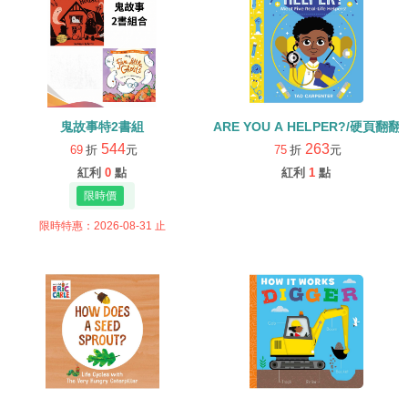
鬼故事特2書組
ARE YOU A HELPER?/硬頁翻翻
544
263
69
折
元
75
折
元
紅利
0
點
紅利
1
點
限時特惠：2026-08-31 止