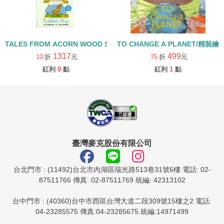
TALES FROM ACORN WOOD STORY COLLECTION 生活日常組/
TO CHANGE A PLANET/精裝繪
1317
499
10
折
元
75
折
元
紅利
0
點
紅利
1
點
臺灣麥克股份有限公司
台北門市 : (11492)台北市內湖區瑞光路513巷31號6樓 電話: 02-
87511766 傳真: 02-87511769 統編: 42313102
台中門市 : (40360)台中市西區台灣大道二段309號15樓之2 電話:
04-23285575 傳真:04-23285675 統編:14971499