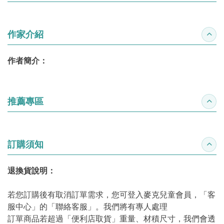
作家介紹
收合
作者簡介：
推薦專區
收合
訂購須知
收合
退換貨說明：
若您訂購後有取消訂單需求，您可登入麥克兒童會員，「客
服中心」的「聯絡客服」。我們將有專人處理
訂單商品若超過「便利店取貨」重量、材積尺寸，我們會透