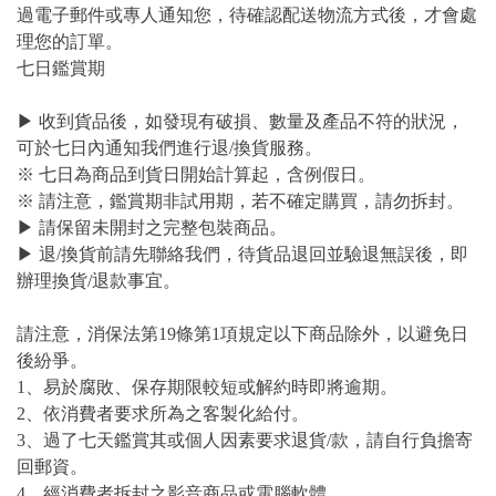
過電子郵件或專人通知您，待確認配送物流方式後，才會處
理您的訂單。
七日鑑賞期
▶ 收到貨品後，如發現有破損、數量及產品不符的狀況，
可於七日內通知我們進行退/換貨服務。
※ 七日為商品到貨日開始計算起，含例假日。
※ 請注意，鑑賞期非試用期，若不確定購買，請勿拆封。
▶ 請保留未開封之完整包裝商品。
▶ 退/換貨前請先聯絡我們，待貨品退回並驗退無誤後，即
辦理換貨/退款事宜。
請注意，消保法第19條第1項規定以下商品除外，以避免日
後紛爭。
1、易於腐敗、保存期限較短或解約時即將逾期。
2、依消費者要求所為之客製化給付。
3、過了七天鑑賞其或個人因素要求退貨/款，請自行負擔寄
回郵資。
4、經消費者拆封之影音商品或電腦軟體。