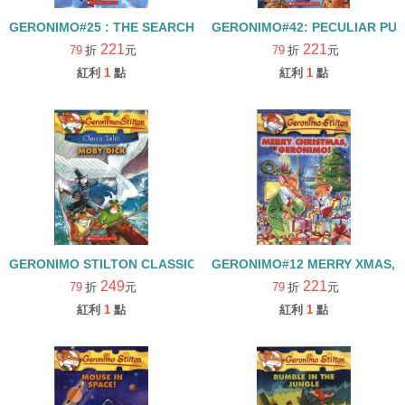
GERONIMO#25 : THE SEARCH FOR SUNKEN TREASURE
GERONIMO#42: PECULIAR PUM
221
221
79
折
元
79
折
元
紅利
1
點
紅利
1
點
GERONIMO STILTON CLASSIC TALES #06 MOBY DICK
GERONIMO#12 MERRY XMAS, 
249
221
79
折
元
79
折
元
紅利
1
點
紅利
1
點