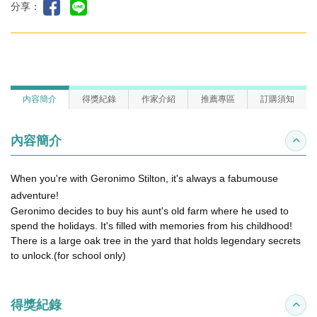
分享：
內容簡介
得獎紀錄
作家介紹
推薦專區
訂購須知
內容簡介
收合
When you're with Geronimo Stilton, it's always a fabumouse
adventure!
Geronimo decides to buy his aunt's old farm where he used to
spend the holidays. It's filled with memories from his childhood!
There is a large oak tree in the yard that holds legendary secrets
to unlock.(for school only)
得獎紀錄
收合