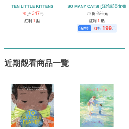
TEN LITTLE KITTENS
SO MANY CATS! [汪培珽英文書
347
221
79
折
元
79
折
元
紅利
1
點
紅利
1
點
199
71
折
元
近期觀看商品一覽