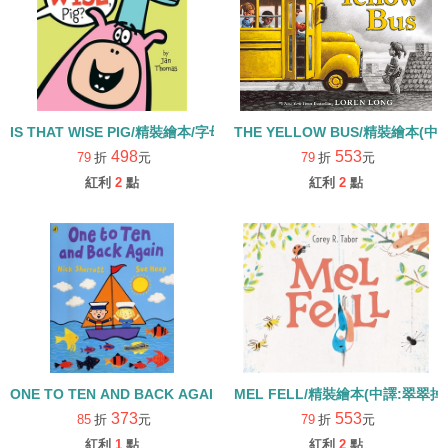
IS THAT WISE PIG/精裝繪本/字母P學習繪本
THE YELLOW BUS/精裝繪本
498
553
79
折
元
79
折
元
紅利
2
點
紅利
2
點
ONE TO TEN AND BACK AGAIN數數認知英文繪本
MEL FELL/精裝繪本(中譯:翠翠掉
373
553
85
折
元
79
折
元
紅利
1
點
紅利
2
點