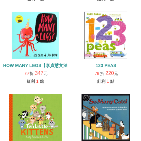
HOW MANY LEGS【李貞慧文法力】
123 PEAS
347
220
79
折
元
79
折
元
紅利
1
點
紅利
1
點