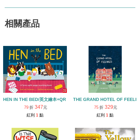
相關產品
HEN IN THE BED/英文繪本+QR CODE (中譯:過去一點)
THE GRAND HOTEL OF FEEL
347
329
79
折
元
75
折
元
紅利
1
點
紅利
1
點