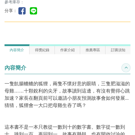
參考庫存：
分享：
內容簡介
得獎紀錄
作家介紹
推薦專區
訂購須知
內容簡介
收合
一隻飢腸轆轆的狐狸，兩隻不懷好意的眼睛，三隻肥滋滋的
母雞……十顆銳利的尖牙，故事讀到這邊，有沒有覺得心跳
加速？家長在翻頁前可以邀請小朋友預測故事會如何發展...
猜猜，狐狸會一大口把母雞生吞了嗎？
這本書不是一本只教從一數到十的數字書。數字從一數到
十，跳到一百，再回到一，故事有懸疑，也有開啟討論的