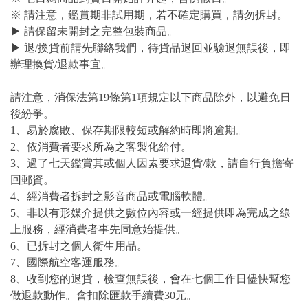
※ 請注意，鑑賞期非試用期，若不確定購買，請勿拆封。
▶ 請保留未開封之完整包裝商品。
▶ 退/換貨前請先聯絡我們，待貨品退回並驗退無誤後，即
辦理換貨/退款事宜。
請注意，消保法第19條第1項規定以下商品除外，以避免日
後紛爭。
1、易於腐敗、保存期限較短或解約時即將逾期。
2、依消費者要求所為之客製化給付。
3、過了七天鑑賞其或個人因素要求退貨/款，請自行負擔寄
回郵資。
4、經消費者拆封之影音商品或電腦軟體。
5、非以有形媒介提供之數位內容或一經提供即為完成之線
上服務，經消費者事先同意始提供。
6、已拆封之個人衛生用品。
7、國際航空客運服務。
8、收到您的退貨，檢查無誤後，會在七個工作日儘快幫您
做退款動作。會扣除匯款手續費30元。