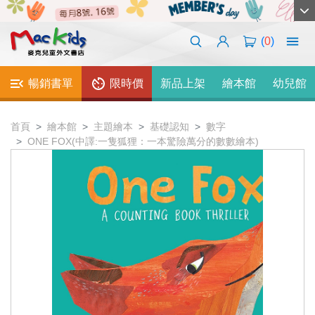
(
0
)
暢銷書單
限時價
新品上架
繪本館
幼兒館
首頁
繪本館
主題繪本
基礎認知
數字
ONE FOX(中譯:一隻狐狸：一本驚險萬分的數數繪本)