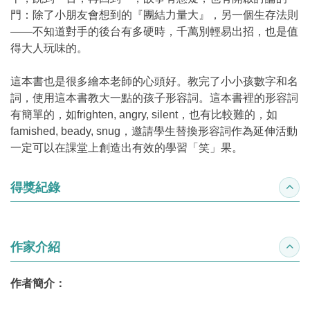
門：除了小朋友會想到的『團結力量大』，另一個生存法則
——不知道對手的後台有多硬時，千萬別輕易出招，也是值
得大人玩味的。
這本書也是很多繪本老師的心頭好。教完了小小孩數字和名
詞，使用這本書教大一點的孩子形容詞。這本書裡的形容詞
有簡單的，如frighten, angry, silent，也有比較難的，如
famished, beady, snug，邀請學生替換形容詞作為延伸活動
一定可以在課堂上創造出有效的學習「笑」果。
得獎紀錄
收合
作家介紹
收合
作者簡介：