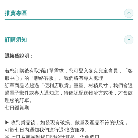
推薦專區
收合
訂購須知
收合
退換貨說明：
若您訂購後有取消訂單需求，您可登入麥克兒童會員，「客
服中心」的「聯絡客服」。我們將有專人處理
訂單商品若超過「便利店取貨」重量、材積尺寸，我們會透
過電子郵件或專人通知您，待確認配送物流方式後，才會處
理您的訂單。
七日鑑賞期
▶ 收到貨品後，如發現有破損、數量及產品不符的狀況，
可於七日內通知我們進行退/換貨服務。
※ 七日為商品到貨日開始計算起，含例假日。