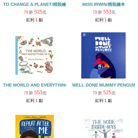
TO CHANGE A PLANET/精裝繪本
MISS IRWIN/精裝繪本
525
553
79
折
元
79
折
元
紅利
1
點
紅利
1
點
THE WORLD AND EVERYTHING IN IT/精裝繪本
WELL DONE MUMMY PENGUI
553
525
79
折
元
79
折
元
紅利
1
點
紅利
1
點