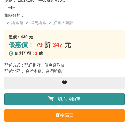
規格：
25.2x25cm/平裝/彩色/36頁
Lexile：
相關分類：
繪本館
得獎繪本
好書大家讀
定價：
439 元
優惠價：
79
折
347
元
紅利可得：
1
點
配送方式：配送到府、便利店取貨
配送地區： 台灣本島、台灣離島
加入購物車
直接購買