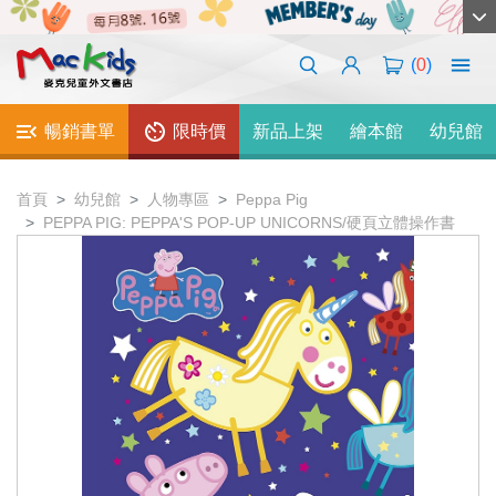
(
0
)
暢銷書單
限時價
新品上架
繪本館
幼兒館
首頁
幼兒館
人物專區
Peppa Pig
PEPPA PIG: PEPPA'S POP-UP UNICORNS/硬頁立體操作書