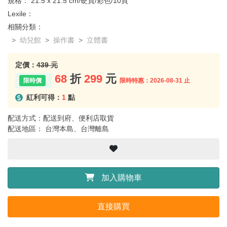
規格：
21.5 x 21.5 cm/硬頁/彩色/10頁
Lexile：
相關分類：
幼兒館
操作書
立體書
定價：
439 元
68
折
299
元
限時特惠：2026-08-31 止
紅利可得：
1
點
配送方式：配送到府、便利店取貨
配送地區： 台灣本島、台灣離島
加入購物車
直接購買