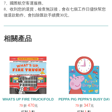
7、國際航空客運服務。
8、收到您的退貨，檢查無誤後，會在七個工作日儘快幫您
做退款動作。會扣除匯款手續費30元。
相關產品
WHATS UP FIRE TRUCK/FOLDS INTO 3D TRUCK/硬頁立體翻翻書
PEPPA PIG PEPPA'S BUSY
470
347
79
折
元
79
折
元
紅利
2
點
紅利
1
點