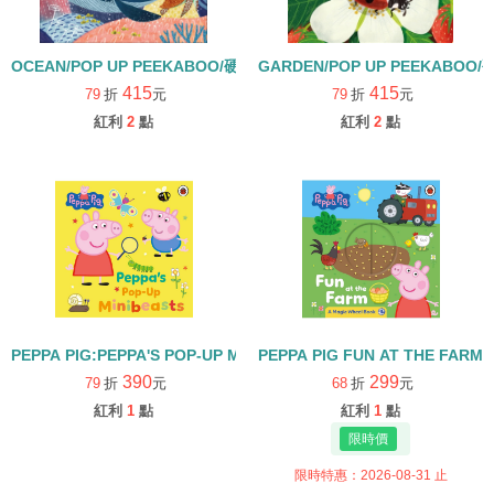
OCEAN/POP UP PEEKABOO/硬頁立體操作書
GARDEN/POP UP PEEKABO
415
415
79
折
元
79
折
元
紅利
2
點
紅利
2
點
PEPPA PIG:PEPPA'S POP-UP MINIBEASTS/硬頁立體操作書
PEPPA PIG FUN AT THE FAR
390
299
79
折
元
68
折
元
紅利
1
點
紅利
1
點
限時特惠：2026-08-31 止