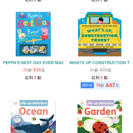
PEPPA'S BEST DAY EVER MAGNET BOOK/PEPPA PIG/磁鐵書
WHATS UP CONSTRUCTION T
434
470
79
折
元
79
折
元
紅利
2
點
紅利
2
點
447
75
折
元