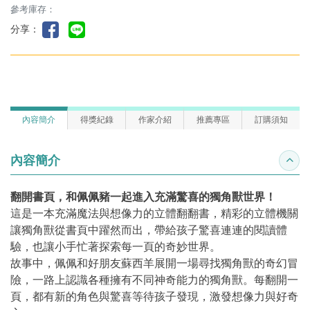
參考庫存：
分享：
內容簡介
得獎紀錄
作家介紹
推薦專區
訂購須知
內容簡介
收合
翻開書頁，和佩佩豬一起進入充滿驚喜的獨角獸世界！
這是一本充滿魔法與想像力的立體翻翻書，精彩的立體機關
讓獨角獸從書頁中躍然而出，帶給孩子驚喜連連的閱讀體
驗，也讓小手忙著探索每一頁的奇妙世界。
故事中，佩佩和好朋友蘇西羊展開一場尋找獨角獸的奇幻冒
險，一路上認識各種擁有不同神奇能力的獨角獸。每翻開一
頁，都有新的角色與驚喜等待孩子發現，激發想像力與好奇