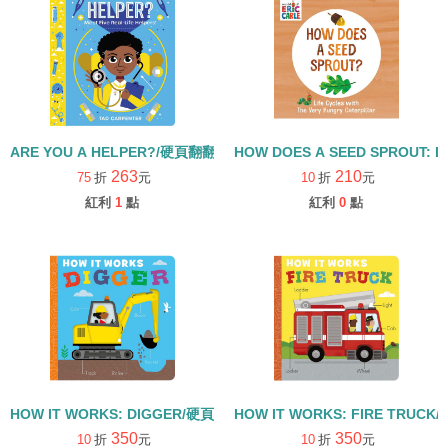
ARE YOU A HELPER?/硬頁翻翻書
HOW DOES A SEED SPROUT: L
263
210
75
折
元
10
折
元
紅利
1
點
紅利
0
點
HOW IT WORKS: DIGGER/硬頁書
HOW IT WORKS: FIRE TRUCK
350
350
10
折
元
10
折
元