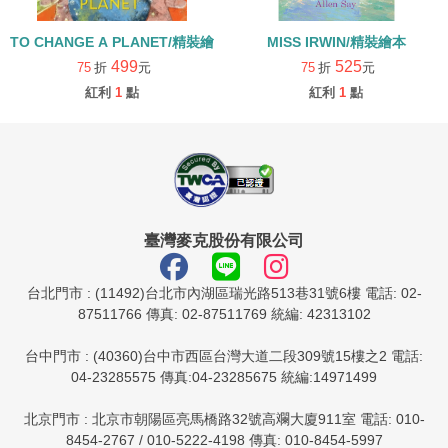
TO CHANGE A PLANET/精裝繪本
MISS IRWIN/精裝繪本
499
525
75
折
元
75
折
元
紅利
1
點
紅利
1
點
臺灣麥克股份有限公司
台北門市 : (11492)台北市內湖區瑞光路513巷31號6樓 電話: 02-
87511766 傳真: 02-87511769 統編: 42313102
台中門市 : (40360)台中市西區台灣大道二段309號15樓之2 電話:
04-23285575 傳真:04-23285675 統編:14971499
北京門市 : 北京市朝陽區亮馬橋路32號高斕大廈911室 電話: 010-
8454-2767 / 010-5222-4198 傳真: 010-8454-5997