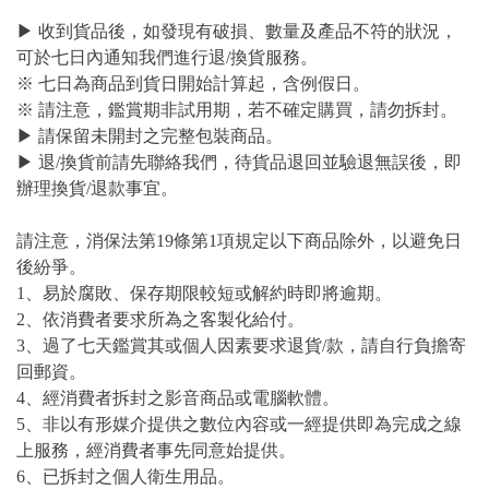
▶ 收到貨品後，如發現有破損、數量及產品不符的狀況，
可於七日內通知我們進行退/換貨服務。
※ 七日為商品到貨日開始計算起，含例假日。
※ 請注意，鑑賞期非試用期，若不確定購買，請勿拆封。
▶ 請保留未開封之完整包裝商品。
▶ 退/換貨前請先聯絡我們，待貨品退回並驗退無誤後，即
辦理換貨/退款事宜。
請注意，消保法第19條第1項規定以下商品除外，以避免日
後紛爭。
1、易於腐敗、保存期限較短或解約時即將逾期。
2、依消費者要求所為之客製化給付。
3、過了七天鑑賞其或個人因素要求退貨/款，請自行負擔寄
回郵資。
4、經消費者拆封之影音商品或電腦軟體。
5、非以有形媒介提供之數位內容或一經提供即為完成之線
上服務，經消費者事先同意始提供。
6、已拆封之個人衛生用品。