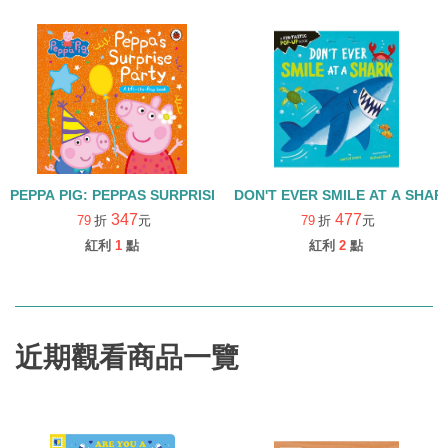
PEPPA PIG: PEPPAS SURPRISE PARTY/硬頁翻翻書
DON'T EVER SMILE AT A 
347
477
79
折
元
79
折
元
紅利
1
點
紅利
2
點
近期觀看商品一覽