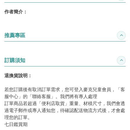
作者簡介：
推薦專區
收合
訂購須知
收合
退換貨說明：
若您訂購後有取消訂單需求，您可登入麥克兒童會員，「客
服中心」的「聯絡客服」。我們將有專人處理
訂單商品若超過「便利店取貨」重量、材積尺寸，我們會透
過電子郵件或專人通知您，待確認配送物流方式後，才會處
理您的訂單。
七日鑑賞期