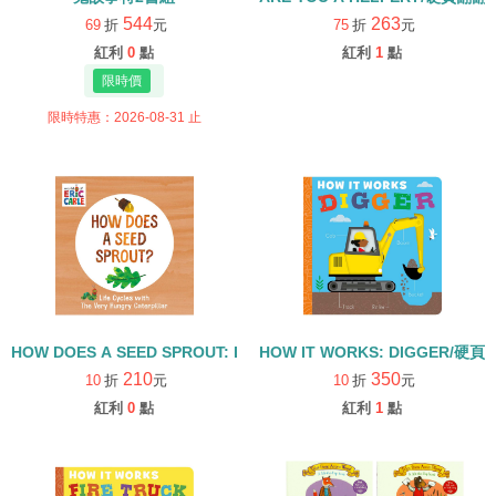
544
263
69
折
元
75
折
元
紅利
0
點
紅利
1
點
限時特惠：2026-08-31 止
HOW DOES A SEED SPROUT: LIFE CYCLES WITH THE VERY H
HOW IT WORKS: DIGGER/硬頁
210
350
10
折
元
10
折
元
紅利
0
點
紅利
1
點