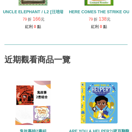
UNCLE ELEPHANT / L2 [汪培珽英文書單]
166
138
79
折
元
79
折
元
紅利
0
點
紅利
0
點
近期觀看商品一覽
鬼故事特2書組
ARE YOU A HELPER?/硬頁翻翻