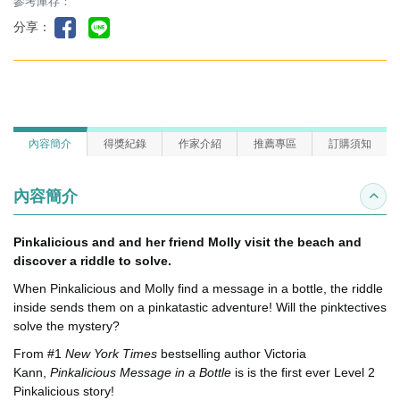
參考庫存：
分享：
內容簡介
得獎紀錄
作家介紹
推薦專區
訂購須知
內容簡介
收合
Pinkalicious and and her friend Molly visit the beach and
discover a riddle to solve.
When Pinkalicious and Molly find a message in a bottle, the riddle
inside sends them on a pinkatastic adventure! Will the pinktectives
solve the mystery?
From #1
New York Times
bestselling author Victoria
Kann,
Pinkalicious Message in a Bottle
is is the first ever Level 2
Pinkalicious story!