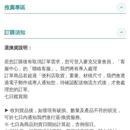
推薦專區
收合
訂購須知
收合
退換貨說明：
若您訂購後有取消訂單需求，您可登入麥克兒童會員，「客
服中心」的「聯絡客服」。我們將有專人處理
訂單商品若超過「便利店取貨」重量、材積尺寸，我們會透
過電子郵件或專人通知您，待確認配送物流方式後，才會處
理您的訂單。
七日鑑賞期
▶ 收到貨品後，如發現有破損、數量及產品不符的狀況，
可於七日內通知我們進行退/換貨服務。
※ 七日為商品到貨日開始計算起，含例假日。