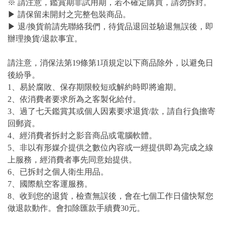
※ 請注意，鑑賞期非試用期，若不確定購買，請勿拆封。
▶ 請保留未開封之完整包裝商品。
▶ 退/換貨前請先聯絡我們，待貨品退回並驗退無誤後，即
辦理換貨/退款事宜。
請注意，消保法第19條第1項規定以下商品除外，以避免日
後紛爭。
1、易於腐敗、保存期限較短或解約時即將逾期。
2、依消費者要求所為之客製化給付。
3、過了七天鑑賞其或個人因素要求退貨/款，請自行負擔寄
回郵資。
4、經消費者拆封之影音商品或電腦軟體。
5、非以有形媒介提供之數位內容或一經提供即為完成之線
上服務，經消費者事先同意始提供。
6、已拆封之個人衛生用品。
7、國際航空客運服務。
8、收到您的退貨，檢查無誤後，會在七個工作日儘快幫您
做退款動作。會扣除匯款手續費30元。