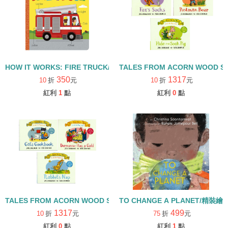
HOW IT WORKS: FIRE TRUCK/硬頁書
TALES FROM ACORN WOOD 
350
1317
10
折
元
10
折
元
紅利
1
點
紅利
0
點
TALES FROM ACORN WOOD STORY COLLECTION 生活日常組/
TO CHANGE A PLANET/精裝繪
1317
499
10
折
元
75
折
元
紅利
0
點
紅利
1
點