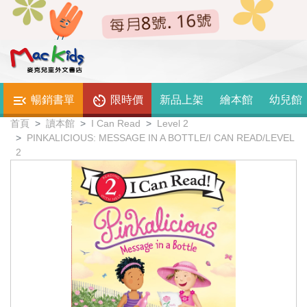
暢銷書單
限時價
新品上架
繪本館
幼兒館
首頁
讀本館
I Can Read
Level 2
PINKALICIOUS: MESSAGE IN A BOTTLE/I CAN READ/LEVEL
2