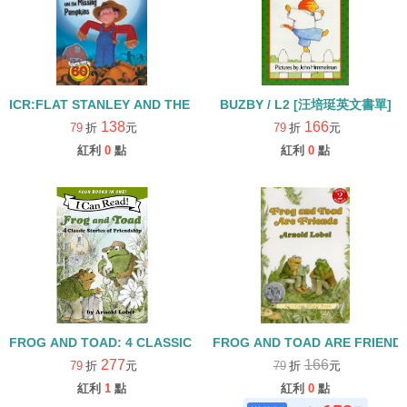
ICR:FLAT STANLEY AND THE MISSING PUMPKINS /L2
BUZBY / L2 [汪培珽英文書單]
138
166
79
折
元
79
折
元
紅利
0
點
紅利
0
點
FROG AND TOAD: 4 CLASSIC STORIES OF FRIENDSHIP/I CAN R
FROG AND TOAD ARE FRIEN
277
166
79
折
元
79
折
元
紅利
1
點
紅利
0
點