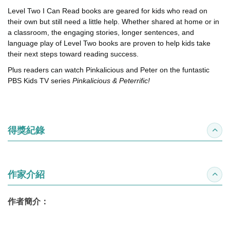
Level Two I Can Read books are geared for kids who read on
their own but still need a little help. Whether shared at home or in
a classroom, the engaging stories, longer sentences, and
language play of Level Two books are proven to help kids take
their next steps toward reading success.
Plus readers can watch Pinkalicious and Peter on the funtastic
PBS Kids TV series
Pinkalicious & Peterrific!
得獎紀錄
收合
作家介紹
收合
作者簡介：