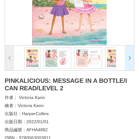
PINKALICIOUS: MESSAGE IN A BOTTLE/I
CAN READ/LEVEL 2
作者：
Victoria Kann
繪者：
Victoria Kann
出版社：
HarperCollins
出版日期：
2022/01/01
商品編號：
AFHA4882
ISBN：
9780063003811