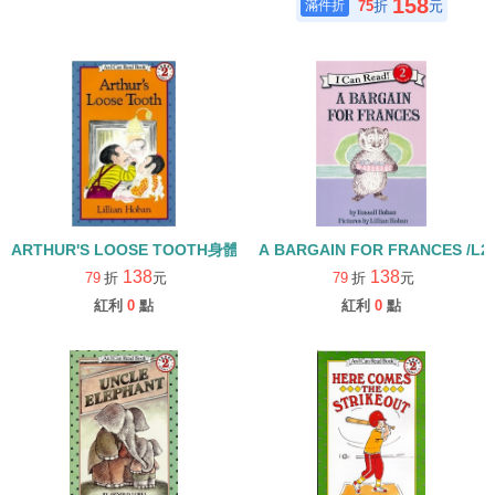
158
75
折
元
ARTHUR'S LOOSE TOOTH身體健康/ L2 [汪培珽英文書單]
138
138
79
折
元
79
折
元
紅利
0
點
紅利
0
點