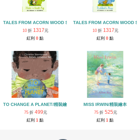
TALES FROM ACORN WOOD STORY COLLECTION 觀察探索組/
TALES FROM ACORN WOOD 
1317
1317
10
折
元
10
折
元
紅利
0
點
紅利
0
點
TO CHANGE A PLANET/精裝繪本
MISS IRWIN/精裝繪本
499
525
75
折
元
75
折
元
紅利
1
點
紅利
1
點