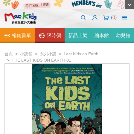
(
0
)
暢銷書單
限時價
新品上架
繪本館
幼兒館
首頁
小說館
系列小說
Last Kids on Earth
THE LAST KIDS ON EARTH 01