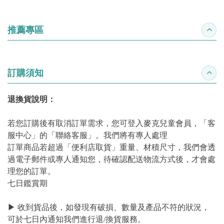
推薦專區
收合
訂購須知
收合
退換貨說明：
若您訂購後有取消訂單需求，您可登入麥克兒童會員，「客
服中心」的「聯絡客服」。我們將有專人處理
訂單商品若超過「便利店取貨」重量、材積尺寸，我們會透
過電子郵件或專人通知您，待確認配送物流方式後，才會處
理您的訂單。
七日鑑賞期
▶ 收到貨品後，如發現有破損、數量及產品不符的狀況，
可於七日內通知我們進行退/換貨服務。