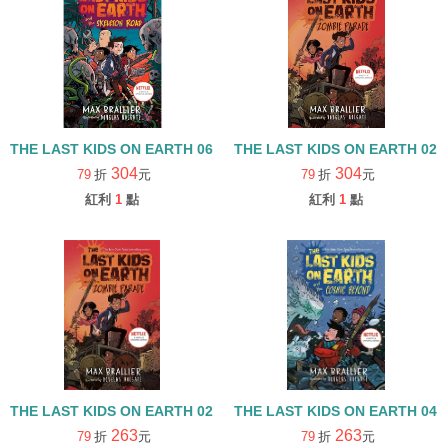
THE LAST KIDS ON EARTH 06: AND THE SKELETON ROAD/精裝
THE LAST KIDS ON EARTH 02
304
304
79
折
元
79
折
元
紅利
1
點
紅利
1
點
THE LAST KIDS ON EARTH 02:AND THE ZOMBIE PARADE
THE LAST KIDS ON EARTH 04
263
263
79
折
元
79
折
元