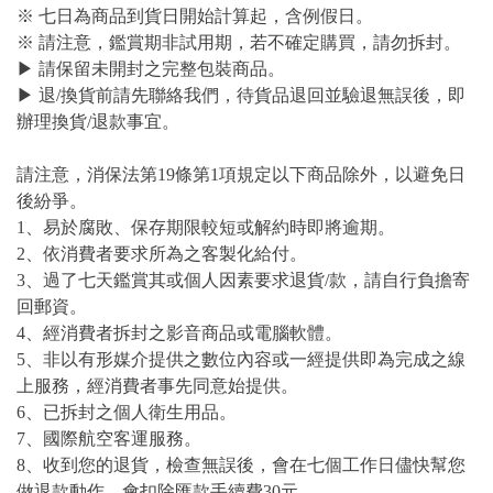
※ 七日為商品到貨日開始計算起，含例假日。
※ 請注意，鑑賞期非試用期，若不確定購買，請勿拆封。
▶ 請保留未開封之完整包裝商品。
▶ 退/換貨前請先聯絡我們，待貨品退回並驗退無誤後，即
辦理換貨/退款事宜。
請注意，消保法第19條第1項規定以下商品除外，以避免日
後紛爭。
1、易於腐敗、保存期限較短或解約時即將逾期。
2、依消費者要求所為之客製化給付。
3、過了七天鑑賞其或個人因素要求退貨/款，請自行負擔寄
回郵資。
4、經消費者拆封之影音商品或電腦軟體。
5、非以有形媒介提供之數位內容或一經提供即為完成之線
上服務，經消費者事先同意始提供。
6、已拆封之個人衛生用品。
7、國際航空客運服務。
8、收到您的退貨，檢查無誤後，會在七個工作日儘快幫您
做退款動作。會扣除匯款手續費30元。