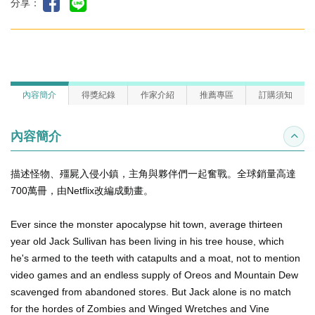
分享：
內容簡介
得獎紀錄
作家介紹
推薦專區
訂購須知
內容簡介
收合
描述怪物、殭屍入侵小鎮，主角與夥伴們一起奮戰。全球銷量高達
700萬冊，由Netflix改編成動畫。
Ever since the monster apocalypse hit town, average thirteen
year old Jack Sullivan has been living in his tree house, which
he's armed to the teeth with catapults and a moat, not to mention
video games and an endless supply of Oreos and Mountain Dew
scavenged from abandoned stores. But Jack alone is no match
for the hordes of Zombies and Winged Wretches and Vine