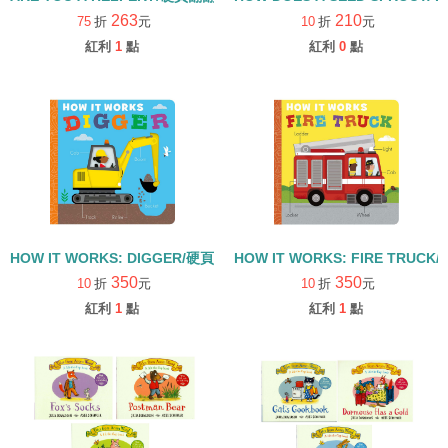
263
210
75
折
元
10
折
元
紅利
1
點
紅利
0
點
HOW IT WORKS: DIGGER/硬頁書
HOW IT WORKS: FIRE TRUCK
350
350
10
折
元
10
折
元
紅利
1
點
紅利
1
點