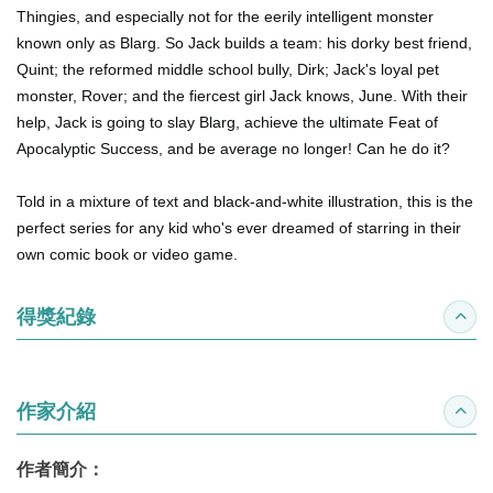
Thingies, and especially
not for the eerily intelligent monster
known only as
Blarg
. So Jack builds a team: his dorky best friend,
Quint; the reformed middle school bully, Dirk; Jack's loyal pet
monster, Rover; and the fiercest girl Jack knows, June. With their
help, Jack is going to slay Blarg, achieve the ultimate Feat of
Apocalyptic Success, and be average no longer!
Can he do it?
Told in a mixture of text and black-and-white illustration, this is the
perfect series for any kid who's ever dreamed of starring in their
own comic book or video game.
得獎紀錄
收合
作家介紹
收合
作者簡介：