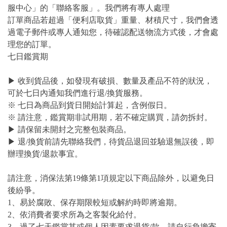
服中心」的「聯絡客服」。我們將有專人處理
訂單商品若超過「便利店取貨」重量、材積尺寸，我們會透
過電子郵件或專人通知您，待確認配送物流方式後，才會處
理您的訂單。
七日鑑賞期
▶ 收到貨品後，如發現有破損、數量及產品不符的狀況，
可於七日內通知我們進行退/換貨服務。
※ 七日為商品到貨日開始計算起，含例假日。
※ 請注意，鑑賞期非試用期，若不確定購買，請勿拆封。
▶ 請保留未開封之完整包裝商品。
▶ 退/換貨前請先聯絡我們，待貨品退回並驗退無誤後，即
辦理換貨/退款事宜。
請注意，消保法第19條第1項規定以下商品除外，以避免日
後紛爭。
1、易於腐敗、保存期限較短或解約時即將逾期。
2、依消費者要求所為之客製化給付。
3、過了七天鑑賞其或個人因素要求退貨/款，請自行負擔寄