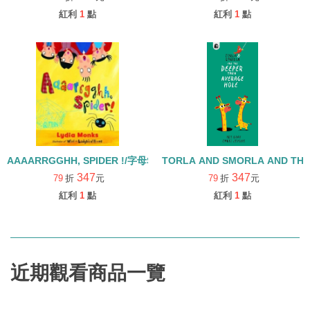
紅利
1
點
紅利
1
點
AAAARRGGHH, SPIDER !/字母S學習繪本
TORLA AND SMORLA AND THE
347
347
79
折
元
79
折
元
紅利
1
點
紅利
1
點
近期觀看商品一覽