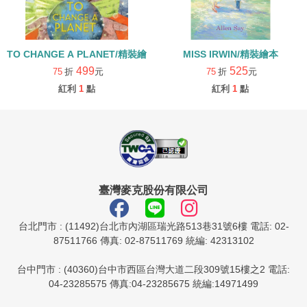
TO CHANGE A PLANET/精裝繪本
MISS IRWIN/精裝繪本
499
525
75
折
元
75
折
元
紅利
1
點
紅利
1
點
臺灣麥克股份有限公司
台北門市 : (11492)台北市內湖區瑞光路513巷31號6樓 電話: 02-
87511766 傳真: 02-87511769 統編: 42313102
台中門市 : (40360)台中市西區台灣大道二段309號15樓之2 電話:
04-23285575 傳真:04-23285675 統編:14971499