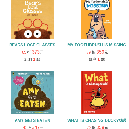
BEARS LOST GLASSES
MY TOOTHBRUSH IS MISSING
373
359
85
折
元
79
折
元
紅利
1
點
紅利
1
點
AMY GETS EATEN
WHAT IS CHASING DUCK?/精
347
359
79
折
元
79
折
元