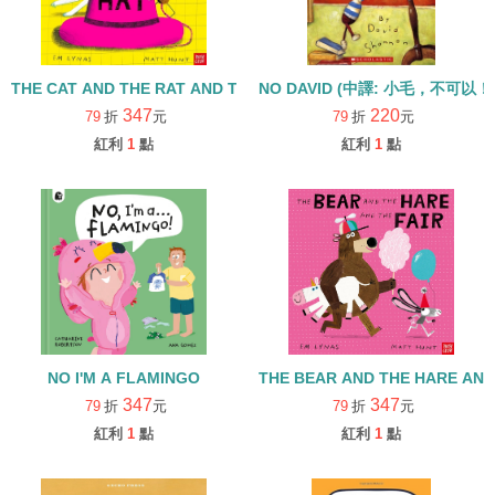
THE CAT AND THE RAT AND THE HAT/書+QR code/繪本+線上音檔
NO DAVID (中譯: 小毛，不可以！
347
220
79
折
元
79
折
元
紅利
1
點
紅利
1
點
NO I'M A FLAMINGO
THE BEAR AND 
347
347
79
折
元
79
折
元
紅利
1
點
紅利
1
點