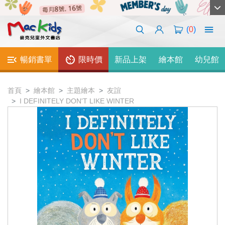
(
0
)
暢銷書單
限時價
新品上架
繪本館
幼兒館
首頁
繪本館
主題繪本
友誼
I DEFINITELY DON'T LIKE WINTER