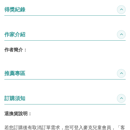
得獎紀錄
收合
作家介紹
收合
作者簡介：
推薦專區
收合
訂購須知
收合
退換貨說明：
若您訂購後有取消訂單需求，您可登入麥克兒童會員，「客