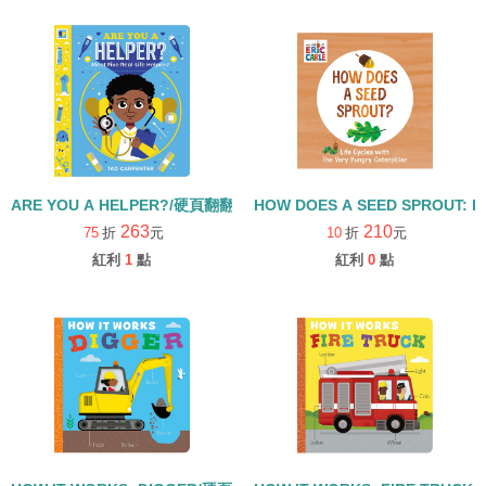
ARE YOU A HELPER?/硬頁翻翻書
HOW DOES A SEED SPROUT: L
263
210
75
折
元
10
折
元
紅利
1
點
紅利
0
點