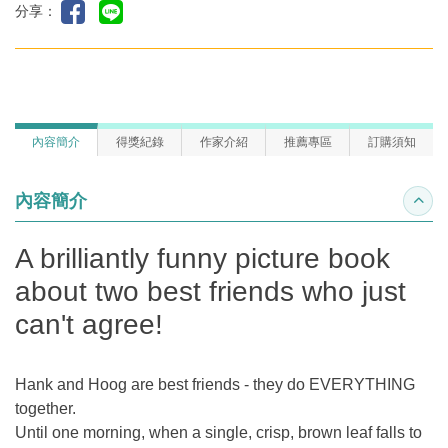
分享：
內容簡介
得獎紀錄
作家介紹
推薦專區
訂購須知
內容簡介
收合
A brilliantly funny picture book
about two best friends who just
can't agree!
Hank and Hoog are best friends - they do EVERYTHING
together.
Until one morning, when a single, crisp, brown leaf falls to