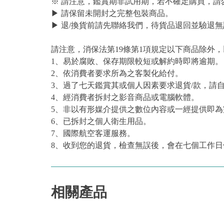
※ 請注意，鑑賞期非試用期，若不確定購買，請
▶ 請保留未開封之完整包裝商品。
▶ 退/換貨前請先聯絡我們，待貨品退回並驗退無
請注意，消保法第19條第1項規定以下商品除外
1、易於腐敗、保存期限較短或解約時即將逾期。
2、依消費者要求所為之客製化給付。
3、過了七天鑑賞其或個人因素要求退貨/款，請
4、經消費者拆封之影音商品或電腦軟體。
5、非以有形媒介提供之數位內容或一經提供即
6、已拆封之個人衛生用品。
7、國際航空客運服務。
8、收到您的退貨，檢查無誤後，會在七個工作日
相關產品