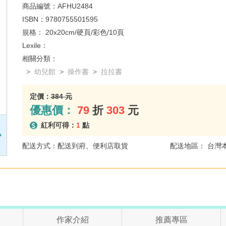
商品編號：
AFHU2484
ISBN：
9780755501595
規格：
20x20cm/硬頁/彩色/10頁
Lexile：
相關分類：
幼兒館
操作書
拉拉書
定價：
384 元
優惠價：
79
折
303
元
紅利可得：
1
點
配送方式：配送到府、便利店取貨
配送地區： 台灣
作家介紹
推薦專區