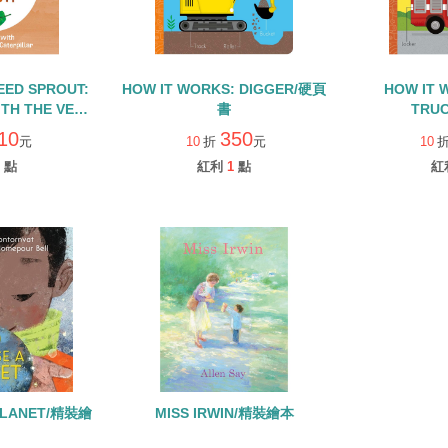
EED SPROUT:
HOW IT WORKS: DIGGER/硬頁
HOW IT 
ITH THE VERY
書
TRU
RPILLAR/硬頁
10
350
元
10
折
元
10
點
紅利
1
點
紅
PLANET/精裝繪
MISS IRWIN/精裝繪本