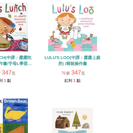
UNCH(中譯：露露吃
LULU'S LOO(中譯：露露上廁
操作書/字母L學習繪
所) /精裝操作書
本
347
347
折
元
79
折
元
利
1
點
紅利
1
點