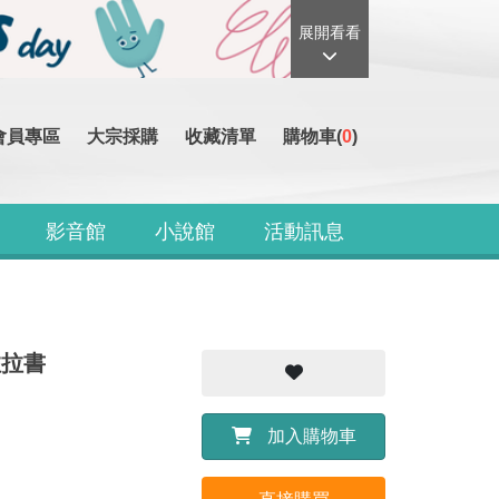
展開看看
會員專區
大宗採購
收藏清單
購物車(
0
)
影音館
小說館
活動訊息
頁拉拉書
加入購物車