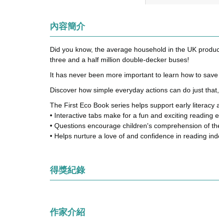
內容簡介
Did you know, the average household in the UK produces
three and a half million double-decker buses!
It has never been more important to learn how to save 
Discover how simple everyday actions can do just that
The First Eco Book series helps support early literacy 
• Interactive tabs make for a fun and exciting reading 
• Questions encourage children's comprehension of th
• Helps nurture a love of and confidence in reading in
得獎紀錄
作家介紹