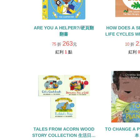
ARE YOU A HELPER?/硬頁翻
HOW DOES A S
翻書
LIFE CYCLES W
HUNGRY CATE
263
2
75
折
元
10
折
書
紅利
1
點
紅利
0
TALES FROM ACORN WOOD
TO CHANGE A 
STORY COLLECTION 生活日常
本