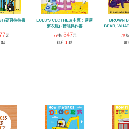
LOST/硬頁拉拉書
LULU'S CLOTHES(中譯：露露
BROWN B
穿衣服) /精裝操作書
BEAR, WHAT
硬
77
347
元
79
折
元
79
點
紅利
1
點
紅