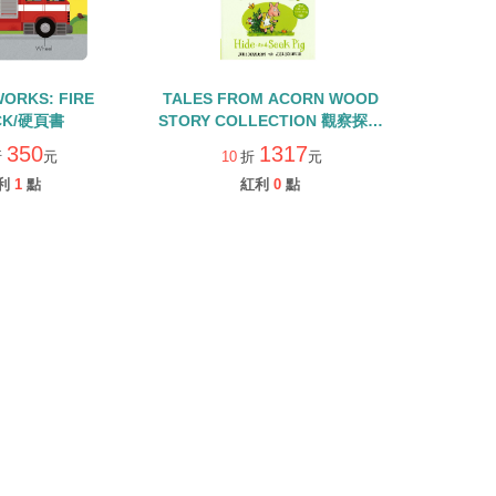
WORKS: FIRE
TALES FROM ACORN WOOD
CK/硬頁書
STORY COLLECTION 觀察探索
組/硬頁翻翻書+QR CODE
350
1317
折
元
10
折
元
利
1
點
紅利
0
點