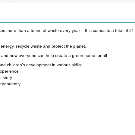
 more than a tonne of waste every year – this comes to a total of 31 m
energy, recycle waste and protect the planet.
, and how everyone can help create a green home for all.
and children’s development in various skills:
experience
e story
dependently