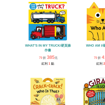
WHAT'S IN MY TRUCK/硬頁操
WHO AM 
作書
385
4
79
折
元
79
折
紅利
1
點
紅利
2