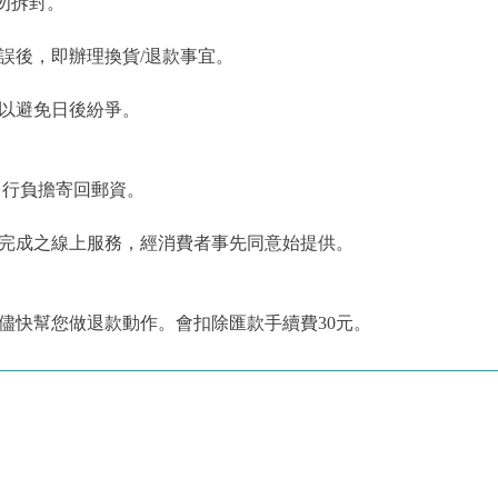
勿拆封。
誤後，即辦理換貨/退款事宜。
，以避免日後紛爭。
自行負擔寄回郵資。
為完成之線上服務，經消費者事先同意始提供。
儘快幫您做退款動作。會扣除匯款手續費30元。