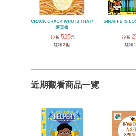
CRACK CRACK WHO IS THAT/
GIRAFFE IS 
硬頁書
525
2
10
折
元
79
折
紅利
2
點
紅利
1
近期觀看商品一覽