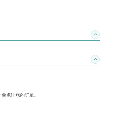
收合推薦專區
收合訂購須知
才會處理您的訂單。