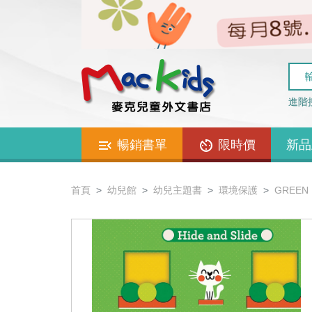
進階
暢銷書單
限時價
新品
首頁
幼兒館
幼兒主題書
環境保護
GREEN