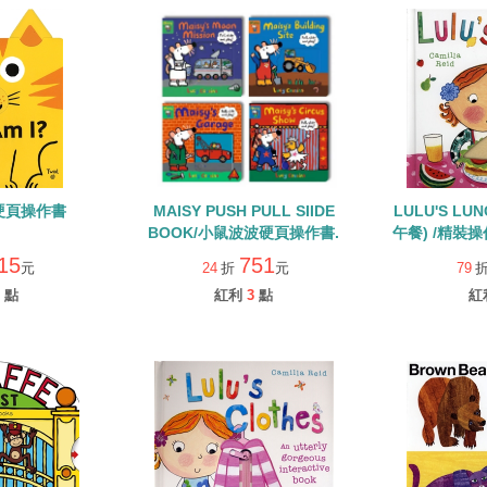
I/硬頁操作書
MAISY PUSH PULL SIIDE
LULU'S L
BOOK/小鼠波波硬頁操作書.
午餐) /精裝
15
751
元
24
折
元
79
點
紅利
3
點
紅