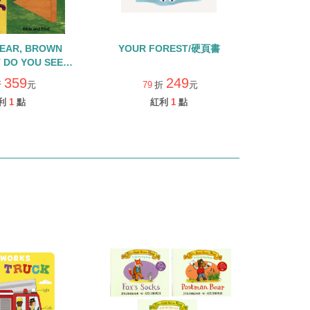
EAR, BROWN
YOUR FOREST/硬頁書
 DO YOU SEE? /
頁操作書
359
249
折
元
79
折
元
利
1
點
紅利
1
點