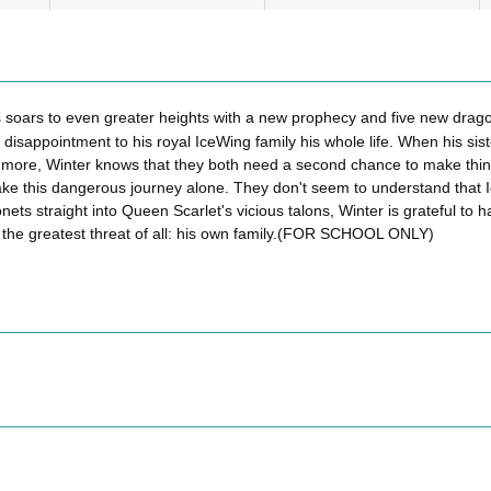
s soars to even greater heights with a new prophecy and five new dragon
disappointment to his royal IceWing family his whole life. When his si
t more, Winter knows that they both need a second chance to make things 
ke this dangerous journey alone. They don't seem to understand that Ice
ets straight into Queen Scarlet's vicious talons, Winter is grateful to
e the greatest threat of all: his own family.(FOR SCHOOL ONLY)