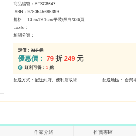
商品編號：
AFSC6647
ISBN：
9780545685399
規格：
13.5x19.1cm/平裝/黑白/336頁
Lexile：
相關分類：
定價：
315 元
優惠價：
79
折
249
元
紅利可得：
1
點
配送方式：配送到府、便利店取貨
配送地區： 台灣
作家介紹
推薦專區