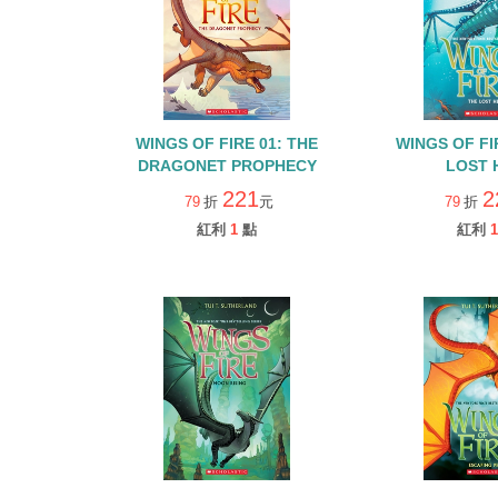
WINGS OF FIRE 01: THE
WINGS OF FI
DRAGONET PROPHECY
LOST 
221
2
79
折
元
79
折
紅利
1
點
紅利
1