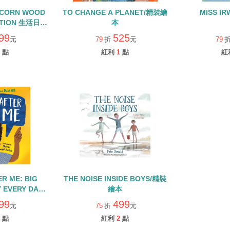
ACORN WOOD
TO CHANGE A PLANET/精裝繪
MISS I
CTION 生活日常
本
QR CODE
99
525
元
79
折
元
79
點
紅利
1
點
紅
R ME: BIG
THE NOISE INSIDE BOYS/精裝
 EVERY DAY/
繪本
繪本
99
499
元
75
折
元
點
紅利
2
點