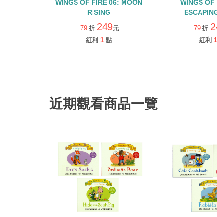
WINGS OF FIRE 06: MOON
WINGS OF 
RISING
ESCAPING
249
2
79
折
元
79
折
紅利
1
點
紅利
1
近期觀看商品一覽