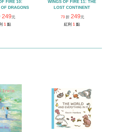
F FIRE 10:
WINGS OF FIRE 11: THE
 OF DRAGONS
LOST CONTINENT
249
249
折
元
79
折
元
利
1
點
紅利
1
點