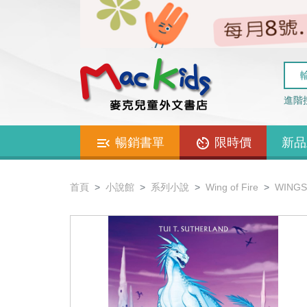
進階
暢銷書單
限時價
新品
首頁
小說館
系列小說
Wing of Fire
WINGS