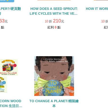
ELPER?/硬頁翻
HOW DOES A SEED SPROUT:
HOW IT WOR
書
LIFE CYCLES WITH THE VERY
HUNGRY CATERPILLAR/硬頁
63
210
元
10
折
元
10
書
點
紅利
0
點
紅
ACORN WOOD
TO CHANGE A PLANET/精裝繪
CTION 生活日常
本