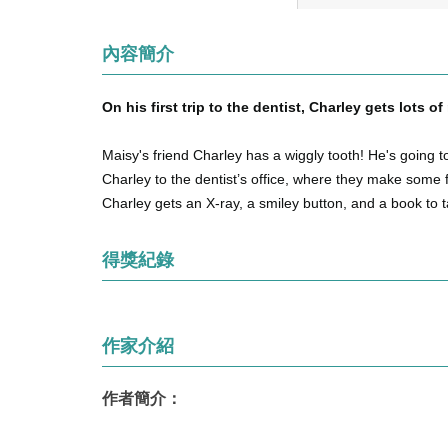
內容簡介
On his first trip to the dentist, Charley gets lots o
Maisy's friend Charley has a wiggly tooth! He's going to
Charley to the dentist’s office, where they make some f
Charley gets an X-ray, a smiley button, and a book to 
得獎紀錄
作家介紹
作者簡介：