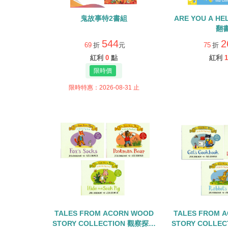
鬼故事特2書組
ARE YOU A H
翻
544
2
69
折
元
75
折
紅利
0
點
紅利
1
限時特惠：2026-08-31 止
TALES FROM ACORN WOOD
TALES FROM 
STORY COLLECTION 觀察探索
STORY COLLE