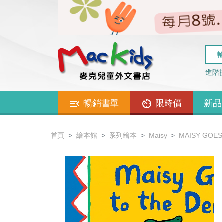
進階
暢銷書單
限時價
新品
首頁
繪本館
系列繪本
Maisy
MAISY GOES