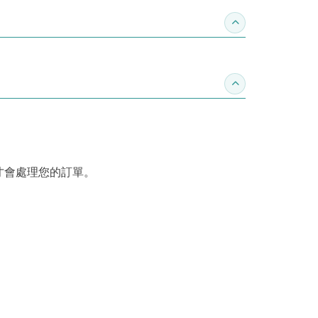
收合推薦專區
收合訂購須知
才會處理您的訂單。