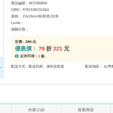
商品編號：
AFCW0856
ISBN：
9781536231564
規格：
23x19cm/裝/彩色/32頁
Lexile：
相關分類：
定價：
280 元
優惠價：
79
折
221
元
紅利可得：
1
點
配送方式：配送到府、便利店取貨
配送地區： 台灣
作家介紹
推薦專區