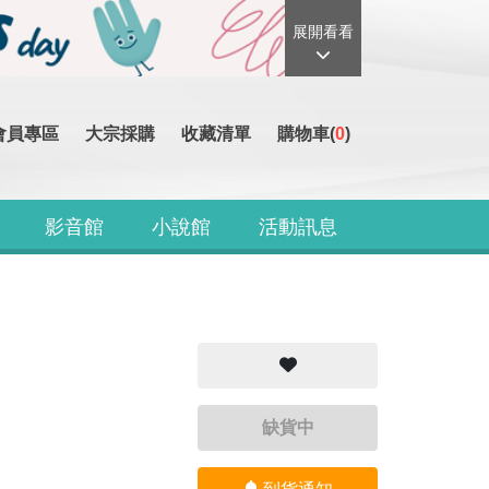
展開看看
會員專區
大宗採購
收藏清單
購物車(
0
)
影音館
小說館
活動訊息
缺貨中