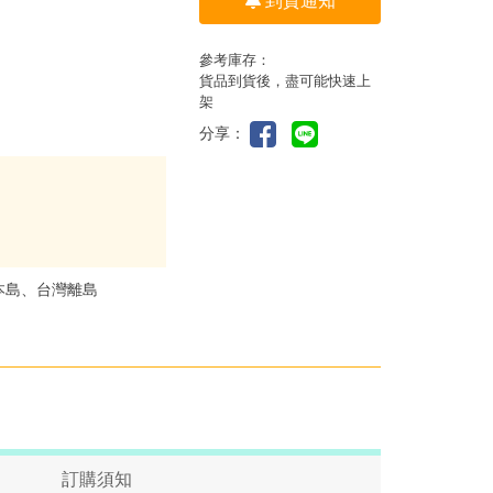
到貨通知
參考庫存：
貨品到貨後，盡可能快速上
架
分享：
本島、台灣離島
訂購須知