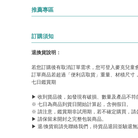
推薦專區
訂購須知
退換貨說明：
若您訂購後有取消訂單需求，您可登入麥克兒童
訂單商品若超過「便利店取貨」重量、材積尺寸
七日鑑賞期
▶ 收到貨品後，如發現有破損、數量及產品不符
※ 七日為商品到貨日開始計算起，含例假日。
※ 請注意，鑑賞期非試用期，若不確定購買，請
▶ 請保留未開封之完整包裝商品。
▶ 退/換貨前請先聯絡我們，待貨品退回並驗退無