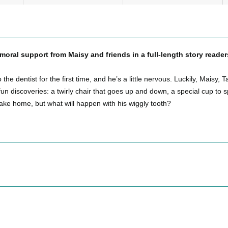
f moral support from Maisy and friends in a full-length story readers
 the dentist for the first time, and he’s a little nervous. Luckily, Maisy
un discoveries: a twirly chair that goes up and down, a special cup to 
take home, but what will happen with his wiggly tooth?