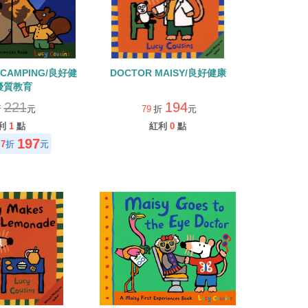
S CAMPING/良好健
DOCTOR MAISY/良好健康
優質教育
221
194
折
元
79
折
元
利
1
點
紅利
0
點
197
7
折
元