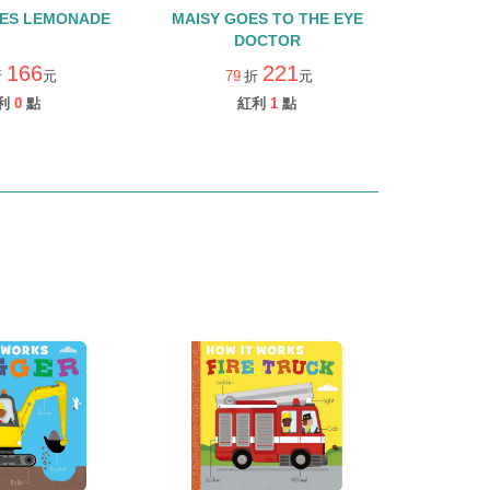
KES LEMONADE
MAISY GOES TO THE EYE
DOCTOR
166
221
折
元
79
折
元
利
0
點
紅利
1
點