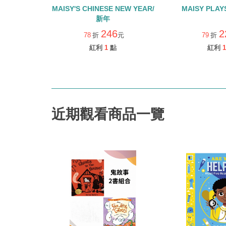
MAISY'S CHINESE NEW YEAR/
MAISY PLAY
新年
246
2
78
折
元
79
折
紅利
1
點
紅利
1
近期觀看商品一覽