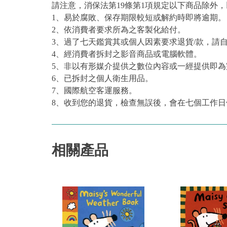
請注意，消保法第19條第1項規定以下商品除外
1、易於腐敗、保存期限較短或解約時即將逾期。
2、依消費者要求所為之客製化給付。
3、過了七天鑑賞其或個人因素要求退貨/款，請
4、經消費者拆封之影音商品或電腦軟體。
5、非以有形媒介提供之數位內容或一經提供即
6、已拆封之個人衛生用品。
7、國際航空客運服務。
8、收到您的退貨，檢查無誤後，會在七個工作日
相關產品