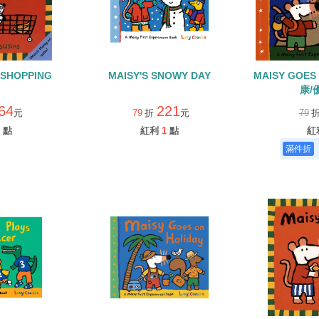
 SHOPPING
MAISY'S SNOWY DAY
MAISY GOE
康/
64
221
元
79
折
元
79
點
紅利
1
點
紅