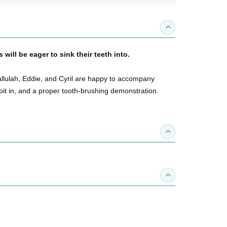
收合內容簡介
 will be eager to sink their teeth into.
, Tallulah, Eddie, and Cyril are happy to accompany
spit in, and a proper tooth-brushing demonstration.
收合得獎紀錄
收合作家介紹