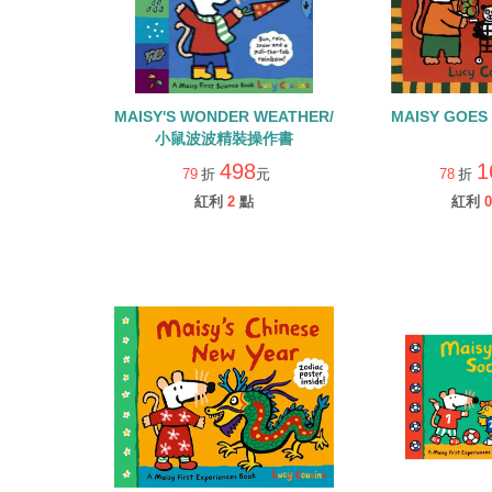
MAISY'S WONDER WEATHER/
MAISY GOES
小鼠波波精裝操作書
498
1
79
折
元
78
折
紅利
2
點
紅利
0