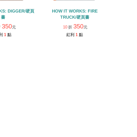
KS: DIGGER/硬頁
HOW IT WORKS: FIRE
書
TRUCK/硬頁書
350
350
折
元
10
折
元
利
1
點
紅利
1
點