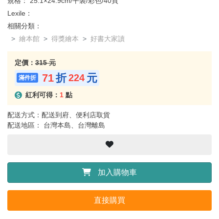
規格：
25.1×24.9cm/平裝/彩色/40頁
Lexile：
相關分類：
繪本館
得獎繪本
好書大家讀
定價：
315 元
71
折
元
224
紅利可得：
1
點
配送方式：配送到府、便利店取貨
配送地區： 台灣本島、台灣離島
加入購物車
直接購買