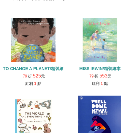
TO CHANGE A PLANET/精裝繪本
MISS IRWIN/精裝繪本
525
553
79
折
元
79
折
元
紅利
1
點
紅利
1
點