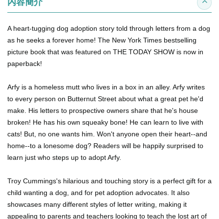
內容簡介
收合
A heart-tugging dog adoption story told through letters from a dog
as he seeks a forever home! The
New York Times
bestselling
picture book that was featured on THE TODAY SHOW is now in
paperback!
Arfy is a homeless mutt who lives in a box in an alley. Arfy writes
to every person on Butternut Street about what a great pet he'd
make. His letters to prospective owners share that he's house
broken! He has his own squeaky bone! He can learn to live with
cats! But, no one wants him. Won't anyone open their heart--and
home--to a lonesome dog? Readers will be happily surprised to
learn just who steps up to adopt Arfy.
Troy Cummings's hilarious and touching story is a perfect gift for a
child wanting a dog, and for pet adoption advocates. It also
showcases many different styles of letter writing, making it
appealing to parents and teachers looking to teach the lost art of