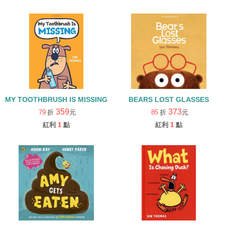
MY TOOTHBRUSH IS MISSING/精裝
BEARS LOST GLASSES
359
373
79
折
元
85
折
元
紅利
1
點
紅利
1
點