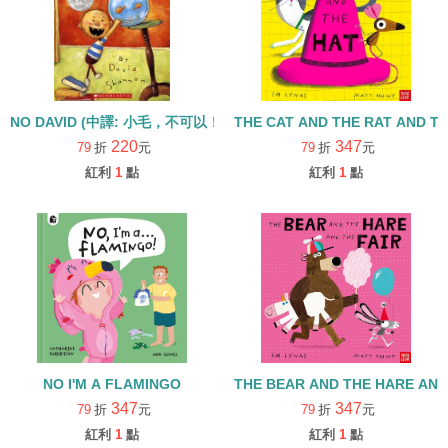
NO DAVID (中譯: 小毛，不可以！)
THE CAT AND THE RAT AND
220
347
79
折
元
79
折
元
紅利
1
點
紅利
1
點
NO I'M A FLAMINGO
THE BEAR AND 
347
347
79
折
元
79
折
元
紅利
1
點
紅利
1
點