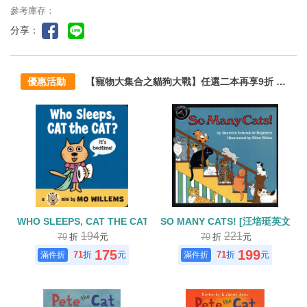
參考庫存：
分享：
優惠活動
【寵物大集合之貓狗大戰】任選二本再享9折 1/20-4/30
WHO SLEEPS, CAT THE CAT? /硬頁書
SO MANY CATS! [汪培珽英文書
194
221
79
折
元
79
折
元
175
199
71
折
元
71
折
元