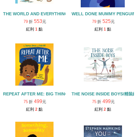
THE WORLD AND EVERYTHING IN IT/精裝繪本
WELL DONE MUMMY PENGUI
553
525
79
折
元
79
折
元
紅利
1
點
紅利
1
點
REPEAT AFTER ME: BIG THINGS TO SAY EVERY DAY/精裝繪本
THE NOISE INSIDE BOYS/精裝
499
499
75
折
元
75
折
元
紅利
2
點
紅利
2
點