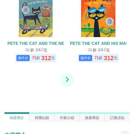
PETE THE CAT AND THE NEW GUY
PETE THE CAT AND HIS MAGI
347
347
79
折
元
79
折
元
312
312
71
折
元
71
折
元
內容簡介
得獎紀錄
作家介紹
推薦專區
訂購須知