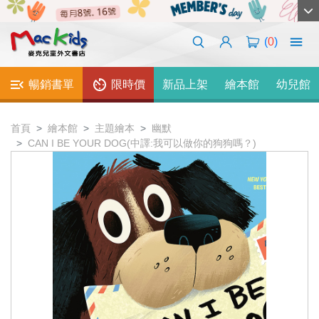
(
0
)
暢銷書單
限時價
新品上架
繪本館
幼兒館
首頁
繪本館
主題繪本
幽默
CAN I BE YOUR DOG(中譯:我可以做你的狗狗嗎？)