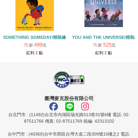
SOMETHING SOMEDAY/精裝繪本
YOU AND THE UNIVERSE/精裝
499
525
75
折
元
75
折
元
紅利
2
點
紅利
2
點
臺灣麥克股份有限公司
台北門市 : (11492)台北市內湖區瑞光路513巷31號6樓 電話: 02-
87511766 傳真: 02-87511769 統編: 42313102
台中門市 : (40360)台中市西區台灣大道二段309號15樓之2 電話: