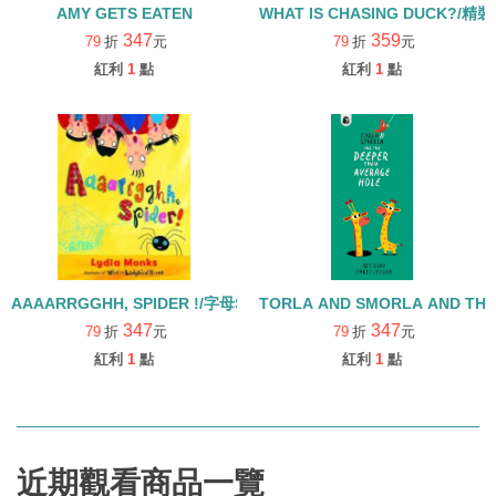
AMY GETS EATEN
WHAT IS CHASING DUCK?/精
347
359
79
折
元
79
折
元
紅利
1
點
紅利
1
點
AAAARRGGHH, SPIDER !/字母S學習繪本
TORLA AND SMORLA AND THE
347
347
79
折
元
79
折
元
紅利
1
點
紅利
1
點
近期觀看商品一覽