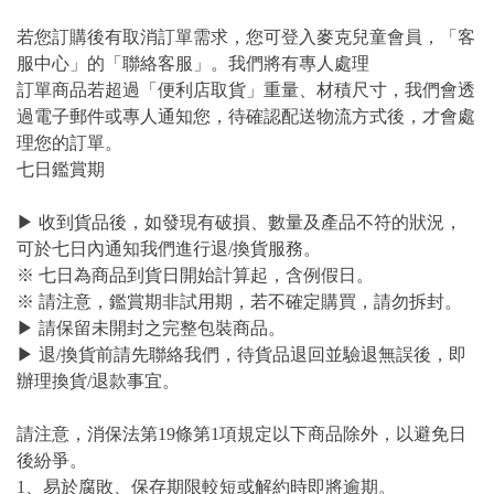
若您訂購後有取消訂單需求，您可登入麥克兒童會員，「客
服中心」的「聯絡客服」。我們將有專人處理
訂單商品若超過「便利店取貨」重量、材積尺寸，我們會透
過電子郵件或專人通知您，待確認配送物流方式後，才會處
理您的訂單。
七日鑑賞期
▶ 收到貨品後，如發現有破損、數量及產品不符的狀況，
可於七日內通知我們進行退/換貨服務。
※ 七日為商品到貨日開始計算起，含例假日。
※ 請注意，鑑賞期非試用期，若不確定購買，請勿拆封。
▶ 請保留未開封之完整包裝商品。
▶ 退/換貨前請先聯絡我們，待貨品退回並驗退無誤後，即
辦理換貨/退款事宜。
請注意，消保法第19條第1項規定以下商品除外，以避免日
後紛爭。
1、易於腐敗、保存期限較短或解約時即將逾期。