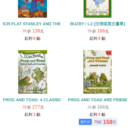
ICR:FLAT STANLEY AND THE MISSING PUMPKINS /L2
BUZBY / L2 [汪培珽英文書單]
138
166
79
折
元
79
折
元
紅利
0
點
紅利
0
點
FROG AND TOAD: 4 CLASSIC STORIES OF FRIENDSHIP/I CAN R
FROG AND TOAD ARE FRIEN
277
166
79
折
元
79
折
元
紅利
1
點
紅利
0
點
158
75
折
元