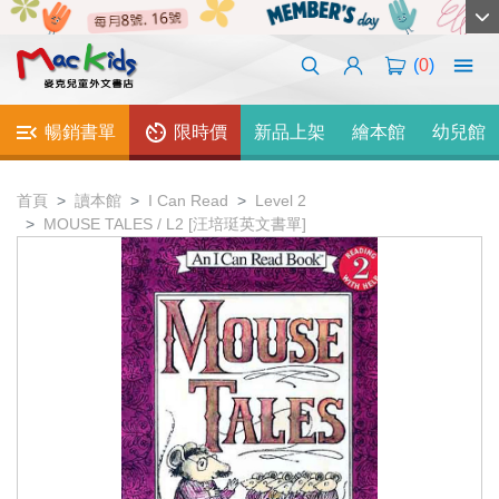
(
0
)
暢銷書單
限時價
新品上架
繪本館
幼兒館
首頁
讀本館
I Can Read
Level 2
MOUSE TALES / L2 [汪培珽英文書單]