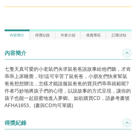
內容簡介
得獎紀錄
作家介紹
推薦專區
訂購須知
內容簡介
收合
七隻天真可愛的小老鼠們央求鼠爸爸說故事給他們聽，才肯
乖乖上床睡覺，哇!這可辛苦了鼠爸爸，小朋友們快來幫鼠
爸爸想想辦法，怎樣才能說服鼠爸爸的寶貝們乖乖就範呢?
作者巧妙地將孩子們的心理，以說故事的方式呈現，讓你的
孩子也能一起甜蜜地進入夢鄉。 如欲購買CD，請參考書號
AFHA1653。(書與CD均可單購)
得獎紀錄
收合