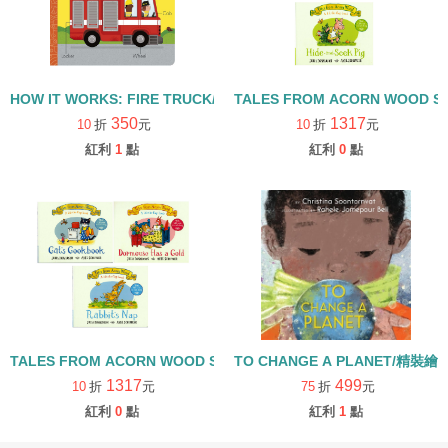
HOW IT WORKS: FIRE TRUCK/硬頁書
TALES FROM ACORN WOOD 
350
1317
10
折
元
10
折
元
紅利
1
點
紅利
0
點
TALES FROM ACORN WOOD STORY COLLECTION 生活日常組/
TO CHANGE A PLANET/精裝繪
1317
499
10
折
元
75
折
元
紅利
0
點
紅利
1
點