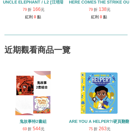
UNCLE ELEPHANT / L2 [汪培珽英文書單]
166
138
79
折
元
79
折
元
紅利
0
點
紅利
0
點
近期觀看商品一覽
鬼故事特2書組
ARE YOU A HELPER?/硬頁翻翻
544
263
69
折
元
75
折
元