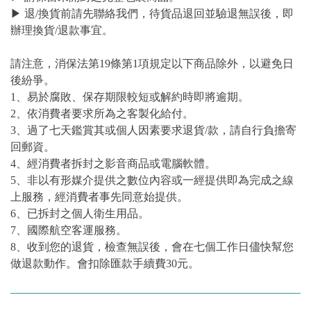
▶ 退/換貨前請先聯絡我們，待貨品退回並驗退無誤後，即
辦理換貨/退款事宜。
請注意，消保法第19條第1項規定以下商品除外，以避免日
後紛爭。
1、易於腐敗、保存期限較短或解約時即將逾期。
2、依消費者要求所為之客製化給付。
3、過了七天鑑賞其或個人因素要求退貨/款，請自行負擔寄
回郵資。
4、經消費者拆封之影音商品或電腦軟體。
5、非以有形媒介提供之數位內容或一經提供即為完成之線
上服務，經消費者事先同意始提供。
6、已拆封之個人衛生用品。
7、國際航空客運服務。
8、收到您的退貨，檢查無誤後，會在七個工作日儘快幫您
做退款動作。會扣除匯款手續費30元。