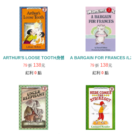
ARTHUR'S LOOSE TOOTH身體健康/ L2 [汪培珽英文書單]
138
138
79
折
元
79
折
元
紅利
0
點
紅利
0
點