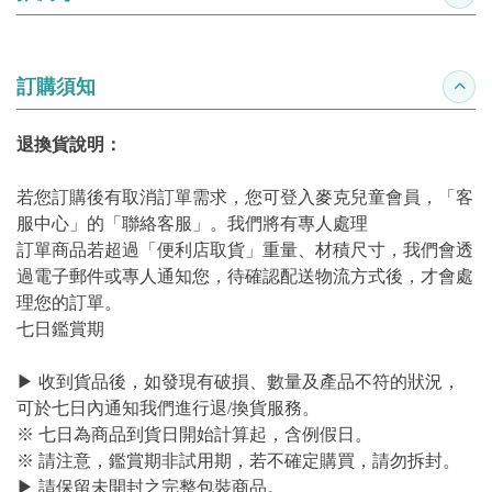
訂購須知
收合
退換貨說明：
若您訂購後有取消訂單需求，您可登入麥克兒童會員，「客
服中心」的「聯絡客服」。我們將有專人處理
訂單商品若超過「便利店取貨」重量、材積尺寸，我們會透
過電子郵件或專人通知您，待確認配送物流方式後，才會處
理您的訂單。
七日鑑賞期
▶ 收到貨品後，如發現有破損、數量及產品不符的狀況，
可於七日內通知我們進行退/換貨服務。
※ 七日為商品到貨日開始計算起，含例假日。
※ 請注意，鑑賞期非試用期，若不確定購買，請勿拆封。
▶ 請保留未開封之完整包裝商品。