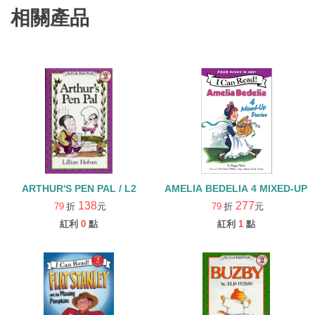
相關產品
ARTHUR'S PEN PAL / L2
AMELIA BEDELIA 4 MIXED-UP 
138
277
79
折
元
79
折
元
紅利
0
點
紅利
1
點