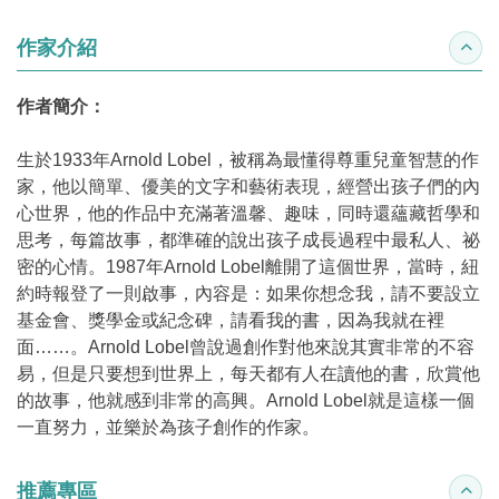
作家介紹
收合
作者簡介：
生於1933年Arnold Lobel，被稱為最懂得尊重兒童智慧的作
家，他以簡單、優美的文字和藝術表現，經營出孩子們的內
心世界，他的作品中充滿著溫馨、趣味，同時還蘊藏哲學和
思考，每篇故事，都準確的說出孩子成長過程中最私人、祕
密的心情。1987年Arnold Lobel離開了這個世界，當時，紐
約時報登了一則啟事，內容是：如果你想念我，請不要設立
基金會、獎學金或紀念碑，請看我的書，因為我就在裡
面……。Arnold Lobel曾說過創作對他來說其實非常的不容
易，但是只要想到世界上，每天都有人在讀他的書，欣賞他
的故事，他就感到非常的高興。Arnold Lobel就是這樣一個
一直努力，並樂於為孩子創作的作家。
推薦專區
收合