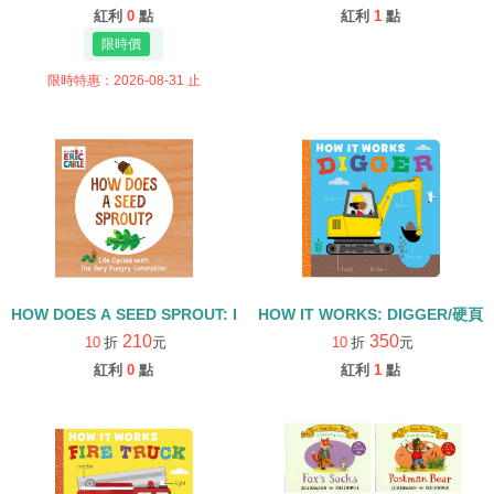
紅利
0
點
紅利
1
點
限時特惠：2026-08-31 止
HOW DOES A SEED SPROUT: LIFE CYCLES WITH THE VERY H
HOW IT WORKS: DIGGER/硬頁
210
350
10
折
元
10
折
元
紅利
0
點
紅利
1
點