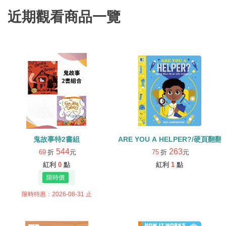
近期觀看商品一覽
鬼故事特2書組
ARE YOU A HELPER?/硬頁翻翻
544
263
69
折
元
75
折
元
紅利
0
點
紅利
1
點
限時特惠：2026-08-31 止