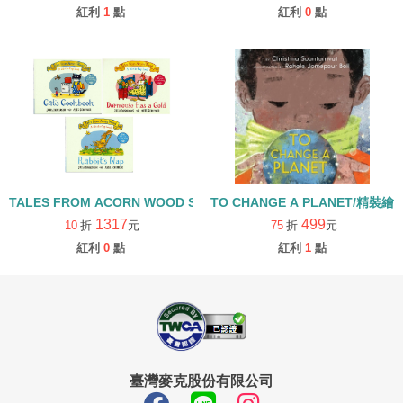
紅利
1
點
紅利
0
點
TALES FROM ACORN WOOD STORY COLLECTION 生活日常組/
TO CHANGE A PLANET/精裝繪
1317
499
10
折
元
75
折
元
紅利
0
點
紅利
1
點
臺灣麥克股份有限公司