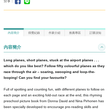
分享：
內容簡介
得獎紀錄
作家介紹
推薦專區
訂購須知
內容簡介
收合
Long planes, short planes, stuck at the airport planes . . .
which do you like best? Follow fifty colourful planes as they
race through the air – soaring, swooping and loop-the-
looping! Can you find your favourite?
Full of spotting and counting fun, with different planes to follow on
each page and an exciting fold-out race at the end, this rhyming
preschool picture book from Donna David and Nina Pirhonen has
been specially developed to encourage pre-reading skills and