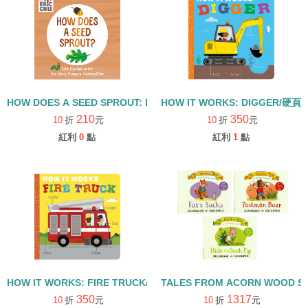
HOW DOES A SEED SPROUT: LIFE CYCLES WITH THE VERY H
HOW IT WORKS: DIGGER/硬頁
210
350
10
折
元
10
折
元
紅利
0
點
紅利
1
點
HOW IT WORKS: FIRE TRUCK/硬頁書
TALES FROM ACORN WOOD 
350
1317
10
折
元
10
折
元