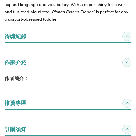
expand language and vocabulary. With a super-shiny foil cover
and fun read-aloud text,
Planes Planes Planes!
is perfect for any
transport-obsessed toddler!
得獎紀錄
收合
作家介紹
收合
作者簡介：
推薦專區
收合
訂購須知
收合