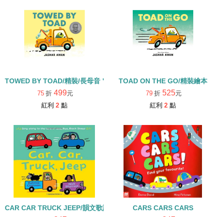
TOWED BY TOAD/精裝/長母音＂O＂
TOAD ON THE GO/精裝繪本
499
525
75
折
元
79
折
元
紅利
2
點
紅利
2
點
CAR CAR TRUCK JEEP/韻文歌謠/字母C學習繪本
CARS CARS CARS