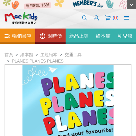
(
0
)
暢銷書單
限時價
新品上架
繪本館
幼兒館
首頁
繪本館
主題繪本
交通工具
PLANES PLANES PLANES