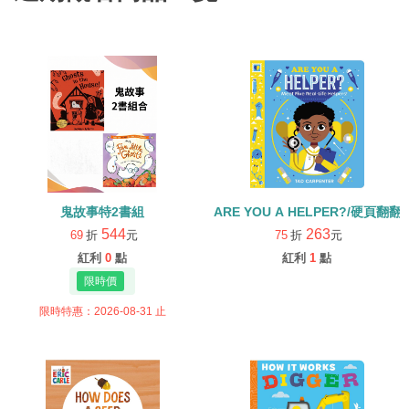
鬼故事特2書組
ARE YOU A HELPER?/硬頁翻翻
544
263
69
折
元
75
折
元
紅利
0
點
紅利
1
點
限時特惠：2026-08-31 止