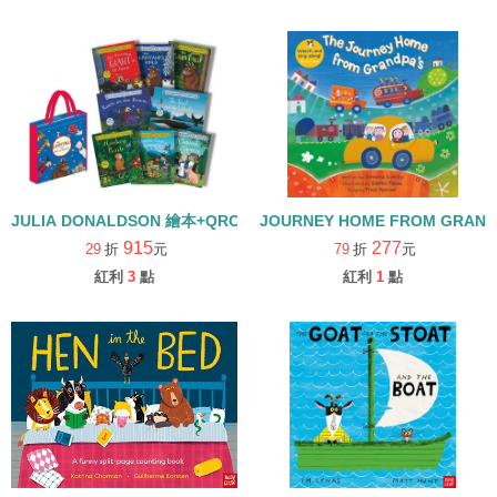
JULIA DONALDSON 繪本+QRCODE套組(8冊合售)
JOURNEY HOME FROM GRAN
915
277
29
折
元
79
折
元
紅利
3
點
紅利
1
點