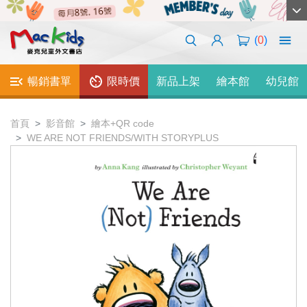
(
0
)
暢銷書單
限時價
新品上架
繪本館
幼兒館
首頁
影音館
繪本+QR code
WE ARE NOT FRIENDS/WITH STORYPLUS