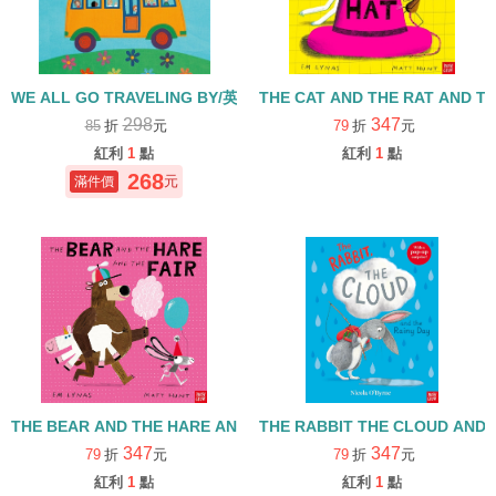
WE ALL GO TRAVELING BY/英文繪本附QR CODE
THE CAT AND THE RAT AND
298
347
85
折
元
79
折
元
紅利
1
點
紅利
1
點
268
元
THE BEAR AND THE HARE AND THE FAIR 繪本+QRcode
THE RABBIT THE CLOUD AND
347
347
79
折
元
79
折
元
紅利
1
點
紅利
1
點