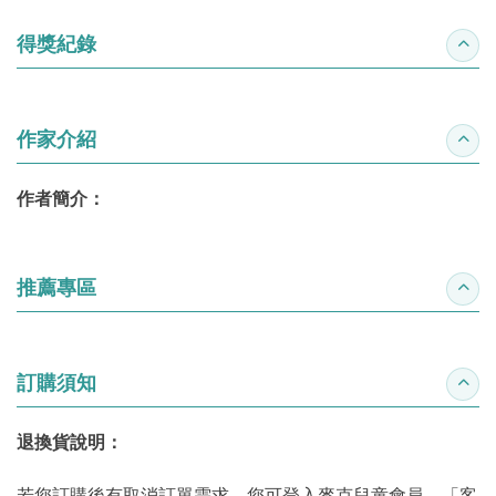
得獎紀錄
收合
作家介紹
收合
作者簡介：
推薦專區
收合
訂購須知
收合
退換貨說明：
若您訂購後有取消訂單需求，您可登入麥克兒童會員，「客