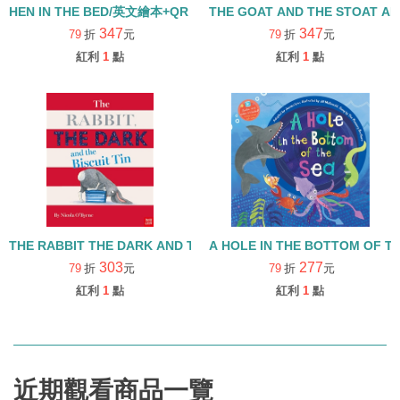
HEN IN THE BED/英文繪本+QR CODE (中譯:過去一點)
THE GOAT AND THE STOAT 
347
347
79
折
元
79
折
元
紅利
1
點
紅利
1
點
THE RABBIT THE DARK AND THE BISCUIT TIN 繪本+QRCODE
A HOLE IN THE BOT
303
277
79
折
元
79
折
元
紅利
1
點
紅利
1
點
近期觀看商品一覽