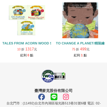
TALES FROM ACORN WOOD STORY COLLECTION 生活日常組/
TO CHANGE A PLANET/精裝繪
1317
499
10
折
元
75
折
元
紅利
0
點
紅利
1
點
臺灣麥克股份有限公司
台北門市 : (11492)台北市內湖區瑞光路513巷31號6樓 電話: 02-