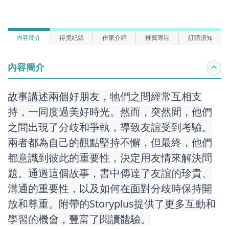
內容簡介
得獎紀錄
作家介紹
推薦專區
訂購須知
內容簡介
收合
故事講述兩個好朋友，牠們之間經常互相支
持，一同度過美好時光。然而，突然間，他們
之間出現了分歧和爭執，導致友誼受到考驗。
兩者都為自己的觀點堅持不懈，但最終，他們
都意識到彼此的重要性，決定用友情來解決問
題。通過這個故事，書中傳達了友誼的珍貴、
溝通的重要性，以及如何在面對分歧時保持開
放和尊重。附帶的Storyplus提供了更多互動和
學習的機會，豐富了閱讀體驗。