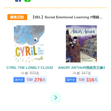
優惠活動
【SEL】Social Emotional Learning #情緒教育 #雙語生活化閱讀主題方案
CYRIL THE LONELY CLOUD
ANGRY ARTHUR情緒英文繪本(
303
347
79
折
元
79
折
元
276
316
72
折
元
72
折
元