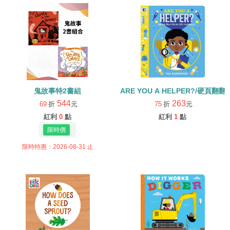
鬼故事特2書組
ARE YOU A HELPER?/硬頁翻翻
544
263
69
折
元
75
折
元
紅利
0
點
紅利
1
點
限時特惠：2026-08-31 止