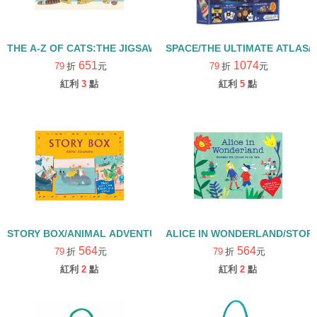
THE A-Z OF CATS:THE JIGSAW PUZZLE THATS SHAPED LIKE 
SPACE/THE ULTIMATE ATLAS
651
1074
79
折
元
79
折
元
紅利
3
點
紅利
5
點
STORY BOX/ANIMAL ADVENTURES/拼圖
ALICE IN WONDERLAND/STOR
564
564
79
折
元
79
折
元
紅利
2
點
紅利
2
點