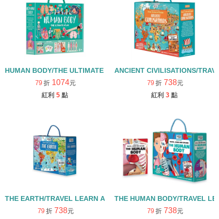
HUMAN BODY/THE ULTIMATE ATLAS/拼圖書
ANCIENT CIVILISATIONS/TR
1074
738
79
折
元
79
折
元
紅利
5
點
紅利
3
點
THE EARTH/TRAVEL LEARN AND EXPLORE/平裝繪本+拼圖
THE HUMAN BODY/TRAVEL 
738
738
79
折
元
79
折
元