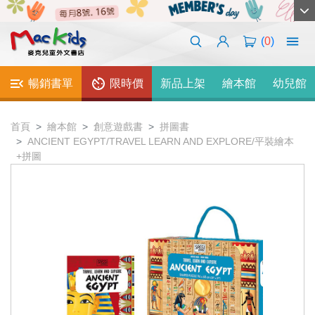
(
0
)
暢銷書單
限時價
新品上架
繪本館
幼兒館
首頁
繪本館
創意遊戲書
拼圖書
ANCIENT EGYPT/TRAVEL LEARN AND EXPLORE/平裝繪本
+拼圖