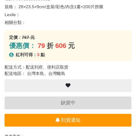
規格：
28×23.5×9cm/盒裝/彩色/內含1書+200片拼圖
Lexile：
相關分類：
定價：
767 元
優惠價：
79
折
606
元
紅利可得：
3
點
配送方式：配送到府、便利店取貨
配送地區： 台灣本島、台灣離島
缺貨中
到貨通知