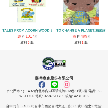
TALES FROM ACORN WOOD STORY COLLECTION 生活日常組/
TO CHANGE A PLANET/精裝繪
1317
499
10
折
元
75
折
元
紅利
0
點
紅利
1
點
臺灣麥克股份有限公司
台北門市 : (11492)台北市內湖區瑞光路513巷31號6樓 電話: 02-
87511766 傳真: 02-87511769 統編: 42313102
台中門市 : (40360)台中市西區台灣大道二段309號15樓之2 電話: