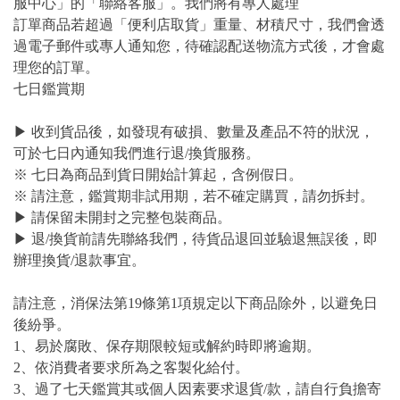
服中心」的「聯絡客服」。我們將有專人處理
訂單商品若超過「便利店取貨」重量、材積尺寸，我們會透
過電子郵件或專人通知您，待確認配送物流方式後，才會處
理您的訂單。
七日鑑賞期
▶ 收到貨品後，如發現有破損、數量及產品不符的狀況，
可於七日內通知我們進行退/換貨服務。
※ 七日為商品到貨日開始計算起，含例假日。
※ 請注意，鑑賞期非試用期，若不確定購買，請勿拆封。
▶ 請保留未開封之完整包裝商品。
▶ 退/換貨前請先聯絡我們，待貨品退回並驗退無誤後，即
辦理換貨/退款事宜。
請注意，消保法第19條第1項規定以下商品除外，以避免日
後紛爭。
1、易於腐敗、保存期限較短或解約時即將逾期。
2、依消費者要求所為之客製化給付。
3、過了七天鑑賞其或個人因素要求退貨/款，請自行負擔寄