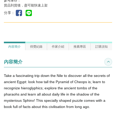
參考庫存：
貨品到貨後，盡可能快速上架
分享：
內容簡介
得獎紀錄
作家介紹
推薦專區
訂購須知
內容簡介
收合
Take a fascinating trip down the Nile to discover all the secrets of
ancient Egypt: look how tall the Pyramid of Cheops is; learn to
recognize hieroglyphics; explore the ancient tombs of the
pharaohs and learn all about daily life in the shadow of the
mysterious Sphinx! This specially shaped puzzle comes with a
book full of facts about this civilisation from long ago.