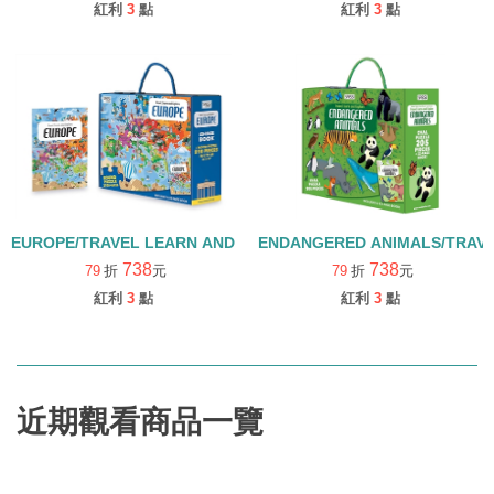
紅利
3
點
紅利
3
點
EUROPE/TRAVEL LEARN AND EXPLORE/平裝繪本+拼圖
ENDANGERED ANIMALS/TRA
738
738
79
折
元
79
折
元
紅利
3
點
紅利
3
點
近期觀看商品一覽