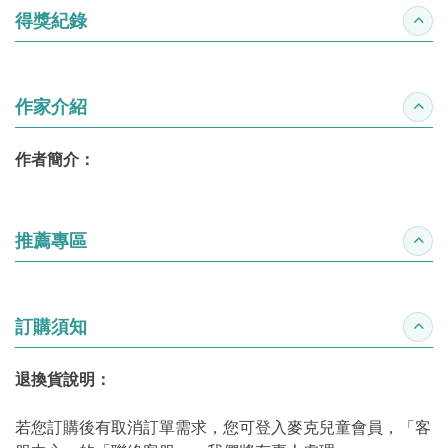
得獎紀錄
收合
作家介紹
收合
作者簡介：
推薦專區
收合
訂購須知
收合
退換貨說明：
若您訂購後有取消訂單需求，您可登入麥克兒童會員，「客