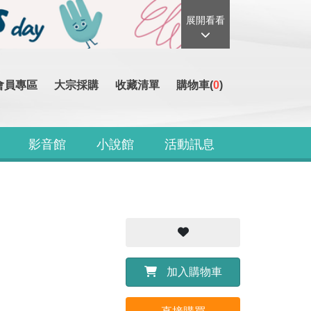
展開看看
會員專區
大宗採購
收藏清單
購物車(
0
)
影音館
小說館
活動訊息
加入購物車