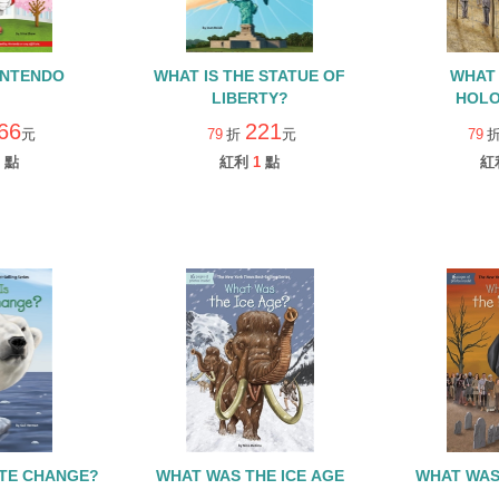
INTENDO
WHAT IS THE STATUE OF
WHAT
LIBERTY?
HOL
66
221
元
79
折
元
79
點
紅利
1
點
紅
ATE CHANGE?
WHAT WAS THE ICE AGE
WHAT WAS