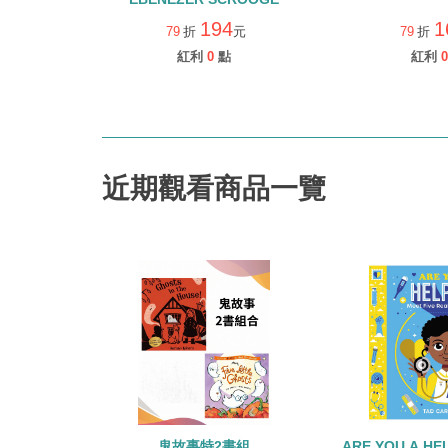
194
1
79
折
元
79
折
紅利
0
點
紅利
0
近期觀看商品一覽
鬼故事特2書組
ARE YOU A H