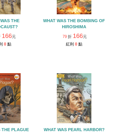
 WAS THE
WHAT WAS THE BOMBING OF
OCAUST?
HIROSHIMA
166
166
折
元
79
折
元
利
0
點
紅利
0
點
 THE PLAGUE
WHAT WAS PEARL HARBOR?