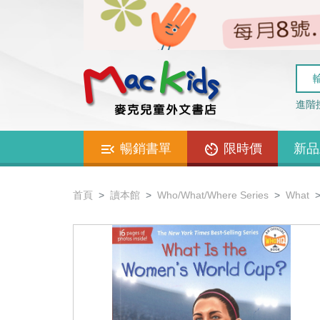
進階
暢銷書單
限時價
新品
首頁
讀本館
Who/What/Where Series
What