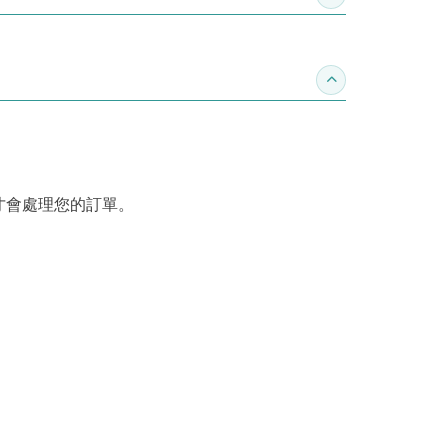
收合推薦專區
收合訂購須知
才會處理您的訂單。