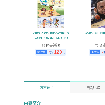
KIDS AROUND WORLD
WHO IS LE
GAME ON /READY TO
READ/L2
138
79
折
元
79
折
123
7
折
元
7
內容簡介
得獎紀錄
內容簡介