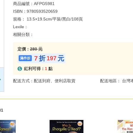
商品編號：
AFPG5981
ISBN：
9780593520659
規格：
13.5×19.5cm/平裝/黑白/108頁
Lexile：
相關分類：
定價：
280 元
7
折
元
197
紅利可得：
1
點
配送方式：配送到府、便利店取貨
配送地區： 台灣
31