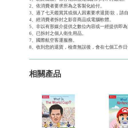
2、依消費者要求所為之客製化給付。
3、過了七天鑑賞其或個人因素要求退貨/款，請
4、經消費者拆封之影音商品或電腦軟體。
5、非以有形媒介提供之數位內容或一經提供即
6、已拆封之個人衛生用品。
7、國際航空客運服務。
8、收到您的退貨，檢查無誤後，會在七個工作日
相關產品