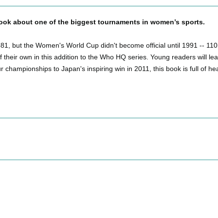
book about one of the biggest tournaments in women’s sports.
881, but the Women's World Cup didn't become official until 1991 -- 11
eir own in this addition to the Who HQ series. Young readers will lear
championships to Japan's inspiring win in 2011, this book is full of he