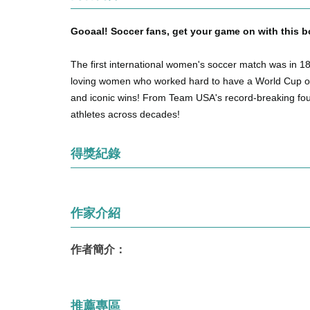
Gooaal! Soccer fans, get your game on with this 
The first international women's soccer match was in 1
loving women who worked hard to have a World Cup of th
and iconic wins! From Team USA's record-breaking four 
athletes across decades!
得獎紀錄
作家介紹
作者簡介：
推薦專區