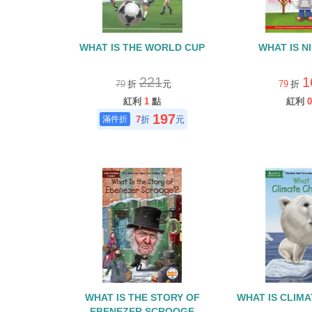
WHAT IS THE WORLD CUP
WHAT IS N
221
1
79
折
元
79
折
紅利
1
點
紅利
0
197
7
折
元
WHAT IS THE STORY OF
WHAT IS CLIM
EBENEZER SCROOGE