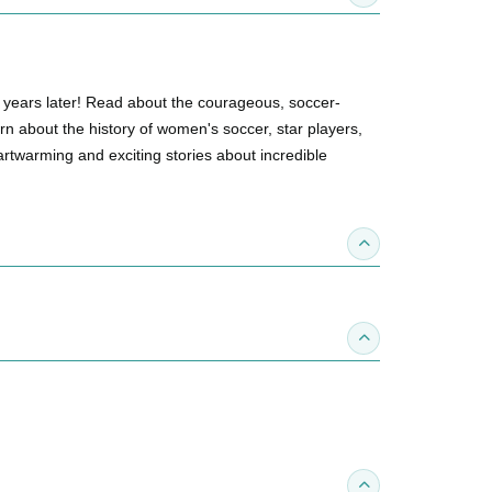
0 years later! Read about the courageous, soccer-
n about the history of women's soccer, star players,
artwarming and exciting stories about incredible
收合得獎紀錄
收合作家介紹