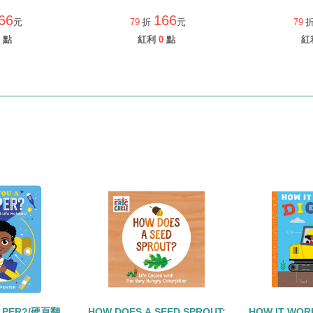
66
166
元
79
折
元
79
點
紅利
0
點
紅
ELPER?/硬頁翻
HOW DOES A SEED SPROUT:
HOW IT WOR