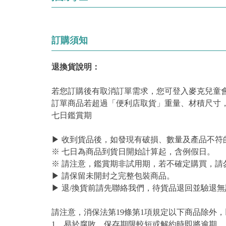
訂購須知
退換貨說明：
若您訂購後有取消訂單需求，您可登入麥克兒童
訂單商品若超過「便利店取貨」重量、材積尺寸
七日鑑賞期
▶ 收到貨品後，如發現有破損、數量及產品不符
※ 七日為商品到貨日開始計算起，含例假日。
※ 請注意，鑑賞期非試用期，若不確定購買，請
▶ 請保留未開封之完整包裝商品。
▶ 退/換貨前請先聯絡我們，待貨品退回並驗退無
請注意，消保法第19條第1項規定以下商品除外
1、易於腐敗、保存期限較短或解約時即將逾期。