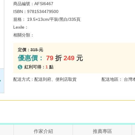
商品編號：
AFSI6467
ISBN：
9781534479500
規格：
19.5×13cm/平裝/黑白/335頁
Lexile：
相關分類：
定價：
315 元
優惠價：
79
折
249
元
紅利可得：
1
點
配送方式：配送到府、便利店取貨
配送地區： 台灣
作家介紹
推薦專區