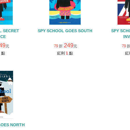
L SECRET
SPY SCHOOL GOES SOUTH
SPY SCH
ICE
IN
49
249
元
79
折
元
79
點
紅利
1
點
紅
GOES NORTH