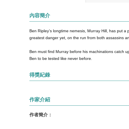
內容簡介
Ben Ripley’s longtime nemesis, Murray Hill, has put a
greatest danger yet, on the run from both assassins an
Ben must find Murray before his machinations catch up
Ben to be tested like never before.
得獎紀錄
作家介紹
作者簡介：