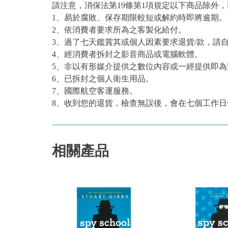
請注意，消保法第19條第1項規定以下商品除外
1、易於腐敗、保存期限較短或解約時即將逾期。
2、依消費者要求所為之客製化給付。
3、過了七天鑑賞其或個人因素要求退貨/款，請
4、經消費者拆封之影音商品或電腦軟體。
5、非以有形媒介提供之數位內容或一經提供即
6、已拆封之個人衛生用品。
7、國際航空客運服務。
8、收到您的退貨，檢查無誤後，會在七個工作日
相關產品