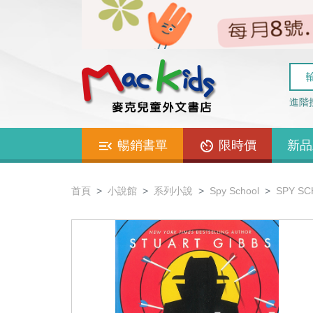
進階
暢銷書單
限時價
新品
首頁
小說館
系列小說
Spy School
SPY SC