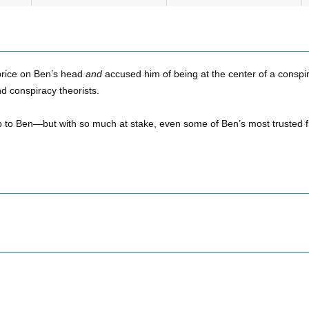
 price on Ben’s head
and
accused him of being at the center of a conspir
d conspiracy theorists.
 to Ben—but with so much at stake, even some of Ben’s most trusted fri