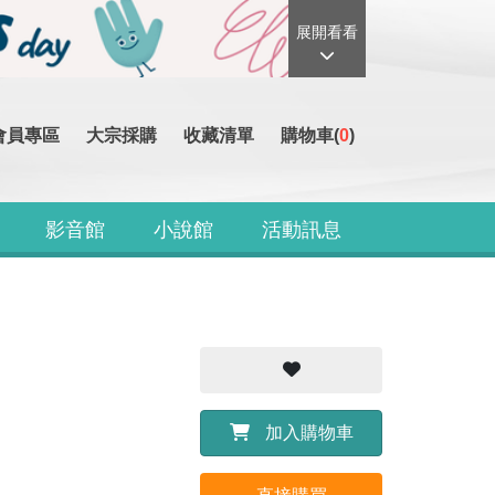
展開看看
會員專區
大宗採購
收藏清單
購物車(
0
)
影音館
小說館
活動訊息
加入購物車