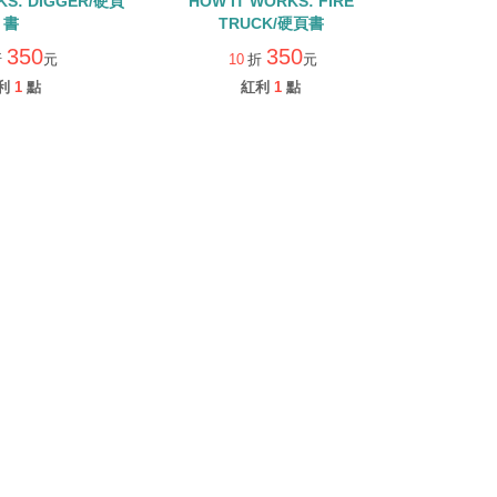
KS: DIGGER/硬頁
HOW IT WORKS: FIRE
書
TRUCK/硬頁書
350
350
折
元
10
折
元
利
1
點
紅利
1
點