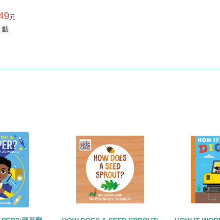
49
元
點