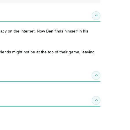
收合內容簡介
acy on the internet. Now Ben finds himself in his
ends might not be at the top of their game, leaving
收合得獎紀錄
收合作家介紹