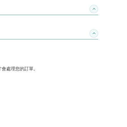
收合推薦專區
收合訂購須知
才會處理您的訂單。