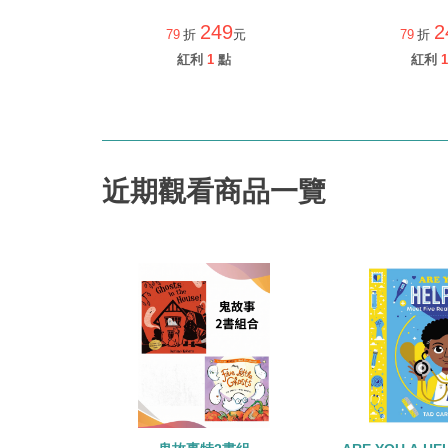
249
2
79
折
元
79
折
紅利
1
點
紅利
1
近期觀看商品一覽