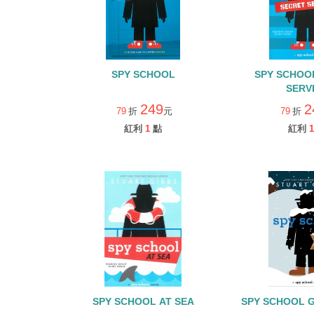
SPY SCHOOL
SPY SCHOO
SERV
249
2
79
折
元
79
折
紅利
1
點
紅利
1
SPY SCHOOL AT SEA
SPY SCHOOL 