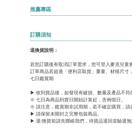
推薦專區
訂購須知
退換貨說明：
若您訂購後有取消訂單需求，您可登入麥克兒童
訂單商品若超過「便利店取貨」重量、材積尺寸
七日鑑賞期
▶ 收到貨品後，如發現有破損、數量及產品不符
※ 七日為商品到貨日開始計算起，含例假日。
※ 請注意，鑑賞期非試用期，若不確定購買，請
▶ 請保留未開封之完整包裝商品。
▶ 退/換貨前請先聯絡我們，待貨品退回並驗退無