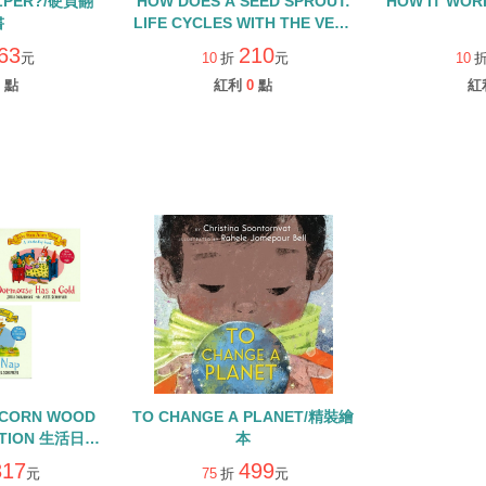
ELPER?/硬頁翻
HOW DOES A SEED SPROUT:
HOW IT WOR
書
LIFE CYCLES WITH THE VERY
HUNGRY CATERPILLAR/硬頁
63
210
元
10
折
元
10
書
點
紅利
0
點
紅
ACORN WOOD
TO CHANGE A PLANET/精裝繪
CTION 生活日常
本
QR CODE
317
499
元
75
折
元