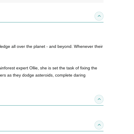
收合內容簡介
owledge all over the planet - and beyond. Whenever their
nforest expert Ollie, she is set the task of fixing the
lorers as they dodge asteroids, complete daring
收合得獎紀錄
收合作家介紹