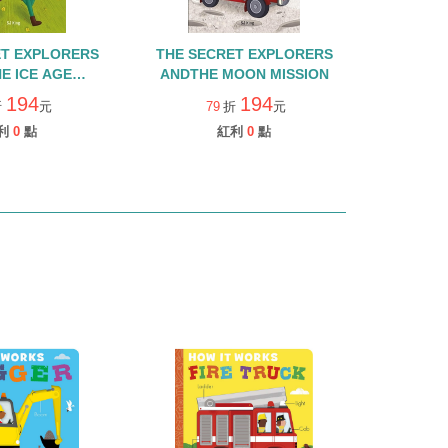
ET EXPLORERS
THE SECRET EXPLORERS
E ICE AGE
ANDTHE MOON MISSION
ENTURE
194
194
折
元
79
折
元
利
0
點
紅利
0
點