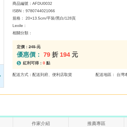
商品編號：
AFDU0032
ISBN：
9780744021066
規格：
20×13.5cm/平裝/黑白/128頁
Lexile：
相關分類：
定價：
245 元
優惠價：
79
折
194
元
紅利可得：
0
點
配送方式：配送到府、便利店取貨
配送地區： 台灣
作家介紹
推薦專區