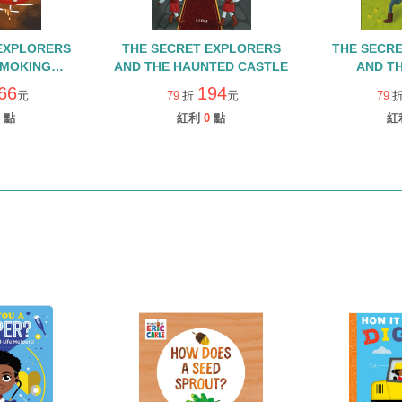
EXPLORERS
THE SECRET EXPLORERS
THE SECR
SMOKING
AND THE HAUNTED CASTLE
AND TH
ANO
ADV
66
194
元
79
折
元
79
點
紅利
0
點
紅