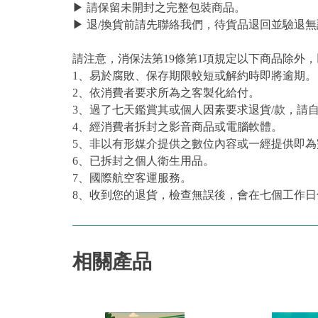
▶ 請保留未開封之完整包裝商品。
▶ 退/換貨前請先聯絡我們，待貨品退回並驗退無
請注意，消保法第19條第1項規定以下商品除外
1、易於腐敗、保存期限較短或解約時即將逾期。
2、依消費者要求所為之客製化給付。
3、過了七天鑑賞其或個人因素要求退貨/款，請
4、經消費者拆封之影音商品或電腦軟體。
5、非以有形媒介提供之數位內容或一經提供即
6、已拆封之個人衛生用品。
7、國際航空客運服務。
8、收到您的退貨，檢查無誤後，會在七個工作日
相關產品