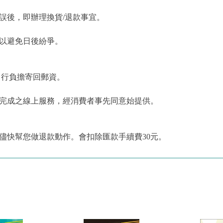
誤後，即辦理換貨/退款事宜。
，以避免日後紛爭。
自行負擔寄回郵資。
為完成之線上服務，經消費者事先同意始提供。
儘快幫您做退款動作。會扣除匯款手續費30元。