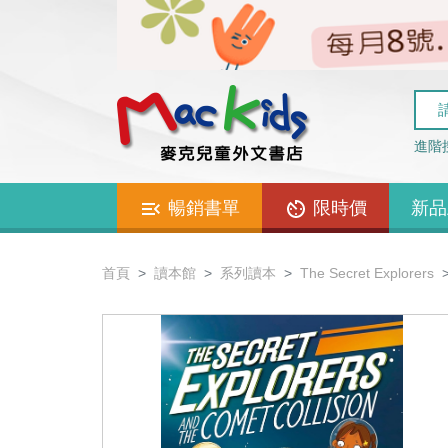
進階
暢銷書單
限時價
新品
首頁
讀本館
系列讀本
The Secret Explorers