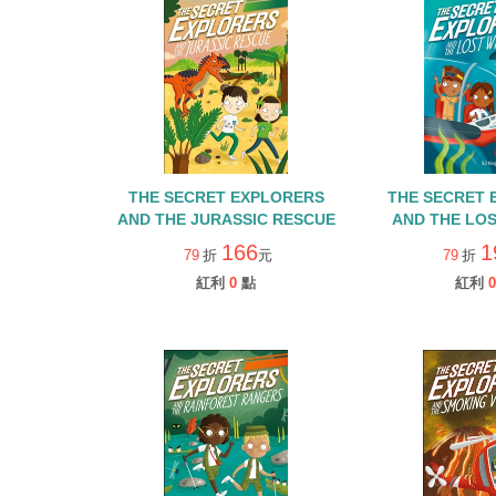
THE SECRET EXPLORERS
THE SECRET 
AND THE JURASSIC RESCUE
AND THE LO
166
1
79
折
元
79
折
紅利
0
點
紅利
0