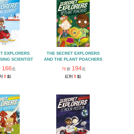
ET EXPLORERS
THE SECRET EXPLORERS
SING SCIENTIST
AND THE PLANT POACHERS
166
194
折
元
79
折
元
利
0
點
紅利
0
點