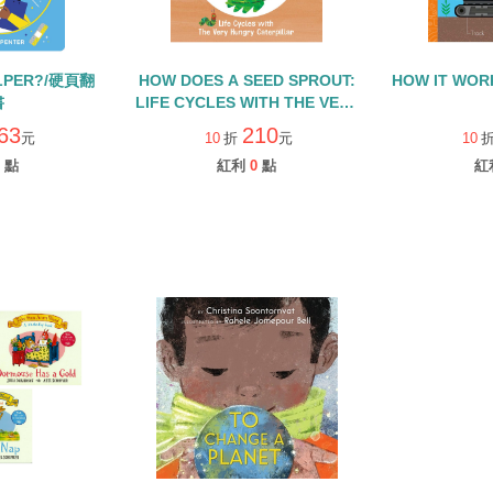
ELPER?/硬頁翻
HOW DOES A SEED SPROUT:
HOW IT WOR
書
LIFE CYCLES WITH THE VERY
HUNGRY CATERPILLAR/硬頁
63
210
元
10
折
元
10
書
點
紅利
0
點
紅