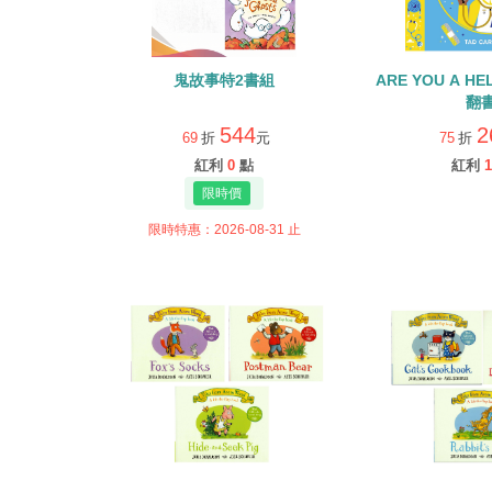
鬼故事特2書組
ARE YOU A H
翻
544
2
69
折
元
75
折
紅利
0
點
紅利
1
限時特惠：2026-08-31 止