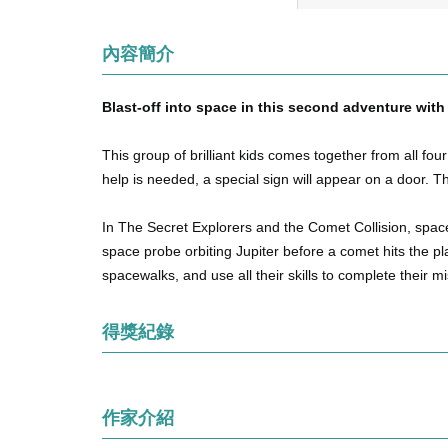
內容簡介
Blast-off into space in this second adventure wit
This group of brilliant kids comes together from all fo
help is needed, a special sign will appear on a door. Th
In The Secret Explorers and the Comet Collision, space ex
space probe orbiting Jupiter before a comet hits the pla
spacewalks, and use all their skills to complete their mi
得獎紀錄
作家介紹