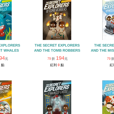
EXPLORERS
THE SECRET EXPLORERS
THE SECR
ST WHALES
AND THE TOMB ROBBERS
AND THE MIS
94
194
元
79
折
元
79
點
紅利
0
點
紅