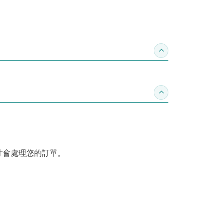
收合推薦專區
收合訂購須知
才會處理您的訂單。